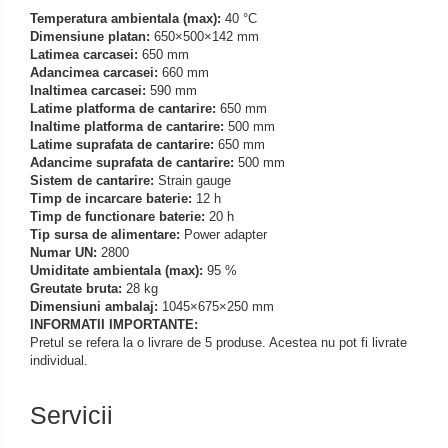
Iluminare microscop
Temperatura ambientala (max):
40 °C
Dimensiune platan:
650×500×142 mm
Kit camp intunecat
Latimea carcasei:
650 mm
Lichid calibrare
Adancimea carcasei:
660 mm
Inaltimea carcasei:
590 mm
Masa microscop
Latime platforma de cantarire:
650 mm
Obiective microscoape
Inaltime platforma de cantarire:
500 mm
Latime suprafata de cantarire:
650 mm
Oculare microscop
Adancime suprafata de cantarire:
500 mm
Standuri Stereomicroscoape
Sistem de cantarire:
Strain gauge
Timp de incarcare baterie:
12 h
Unitate contrast de faza
Timp de functionare baterie:
20 h
Unitate fluorescenta
Tip sursa de alimentare:
Power adapter
Numar UN:
2800
Unitate polarizare
Umiditate ambientala (max):
95 %
Standard calibrare
Greutate bruta:
28 kg
Dimensiuni ambalaj:
1045×675×250 mm
Scala aditionala refractometru
INFORMATII IMPORTANTE:
Pretul se refera la o livrare de 5 produse. Acestea nu pot fi livrate
individual.
Servicii