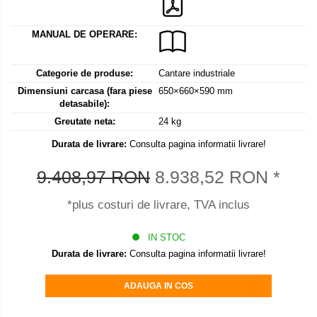
Mediul si siguranta muncii
Instrumente de masurare
Bare suport (Newtoniene)
Masurarea intensitatii luminoase
Adaptoare
MANUAL DE OPERARE:
Masurarea intensitatii sunetului
Altele
Termometre cu infrarosu
Cabluri
Categorie de produse:
Cantare industriale
Cap pivotant
Standuri testare forta
Dimensiuni carcasa (fara piese
650×660×590 mm
Carlige
detasabile):
Standuri testare manuala
Cleme
Greutate neta:
24 kg
Standuri testare motorizata
Convertor Analog-Digital
Durata de livrare:
Consulta pagina informatii livrare!
Cutie de jonctiune
9.408,97 RON
8.938,52 RON
*
Inele suport
Maner
*plus costuri de livrare, TVA inclus
Picioare ajustabile
Piese pentru compresiune
IN STOC
Piulite zimtate si hexagonale
Durata de livrare:
Consulta pagina informatii livrare!
Placa de montaj
ADAUGA IN COS
Placi etalon
Senzori