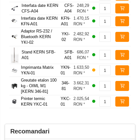
Interfata date KERN
CFS-
248,29
CFS-A04
A04
RON
*
Interfata date KERN
KFN-
1.470,15
KFN-A01
A01
RON
*
Adaptor RS-232 /
YKI-
2.482,92
Bluetooth KERN
02
RON
*
YKI-02
Stand KERN SFB-
SFB-
686,07
A01
A01
RON
*
Imprimanta Matrix
YKN-
1.633,50
YKN-01
01
RON
*
Greutate etalon 100
346-
3.662,31
kg - OIML M1
81
RON
*
[KERN 346-81]
Printer termic
YKC-
2.025,54
KERN YKC-01
01
RON
*
Recomandari