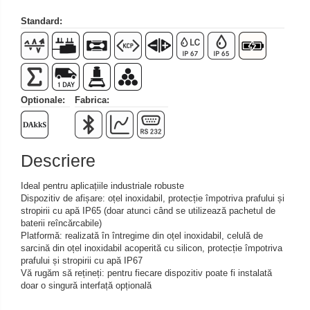
Set pentru compresiune
Standard:
Set suruburi otel
Suporti
Varf de impact
Instrumente optice
Optionale:
Fabrica:
Adaptoare
Adaptor camera microscop
Altele
Descriere
Cap microscop
Ideal pentru aplicațiile industriale robuste
Carcase si genti
Dispozitiv de afișare: oțel inoxidabil, protecție împotriva prafului și
Cleme
stropirii cu apă IP65 (doar atunci când se utilizează pachetul de
baterii reîncărcabile)
Condensator microscop
Platformă: realizată în întregime din oțel inoxidabil, celulă de
Filtru Lambda
sarcină din oțel inoxidabil acoperită cu silicon, protecție împotriva
prafului și stropirii cu apă IP67
Filtru microscop
Vă rugăm să rețineți: pentru fiecare dispozitiv poate fi instalată
Filtru Quartz wedge
doar o singură interfață opțională
Huse de protectie