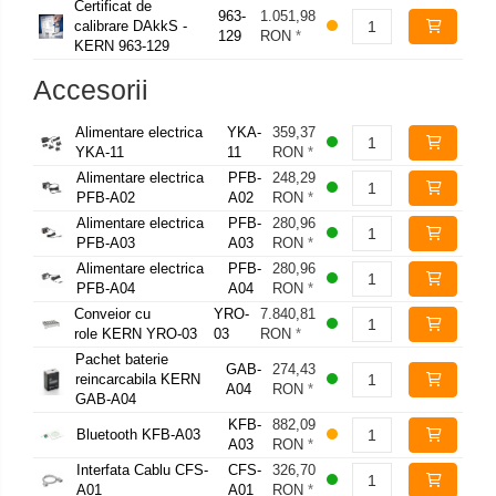
Certificat de
963-
1.051,98
calibrare DAkkS -
129
RON
*
KERN 963-129
Accesorii
Alimentare electrica
YKA-
359,37
YKA-11
11
RON
*
Alimentare electrica
PFB-
248,29
PFB-A02
A02
RON
*
Alimentare electrica
PFB-
280,96
PFB-A03
A03
RON
*
Alimentare electrica
PFB-
280,96
PFB-A04
A04
RON
*
Conveior cu
YRO-
7.840,81
role KERN YRO-03
03
RON
*
Pachet baterie
GAB-
274,43
reincarcabila KERN
A04
RON
*
GAB-A04
KFB-
882,09
Bluetooth KFB-A03
A03
RON
*
Interfata Cablu CFS-
CFS-
326,70
A01
A01
RON
*