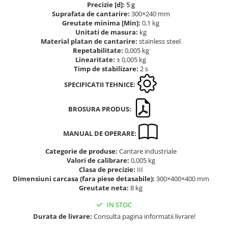
Precizie [d]:
5 g
Altele
Masurarea intensitatii sunetului
Suprafata de cantarire:
300×240 mm
Cabluri
Greutate minima [Min]:
0,1 kg
Termometre cu infrarosu
Unitati de masura:
kg
Cap pivotant
Standuri testare forta
Material platan de cantarire:
stainless steel
Carlige
Repetabilitate:
0,005 kg
Standuri testare manuala
Linearitate:
± 0,005 kg
Cleme
Standuri testare motorizata
Timp de stabilizare:
2 s
Convertor Analog-Digital
SPECIFICATII TEHNICE:
Cutie de jonctiune
Inele suport
BROSURA PRODUS:
Maner
Picioare ajustabile
MANUAL DE OPERARE:
Piese pentru compresiune
Categorie de produse:
Cantare industriale
Piulite zimtate si hexagonale
Valori de calibrare:
0,005 kg
Placa de montaj
Clasa de precizie:
III
Dimensiuni carcasa (fara piese detasabile):
300×400×400 mm
Placi etalon
Greutate neta:
8 kg
Senzori
IN STOC
Set pentru compresiune
Durata de livrare:
Consulta pagina informatii livrare!
Set suruburi otel