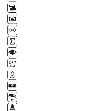
Masa microscop
Obiective microscoape
Oculare microscop
Standuri Stereomicroscoape
Unitate contrast de faza
Unitate fluorescenta
Unitate polarizare
Standard calibrare
Scala aditionala refractometru