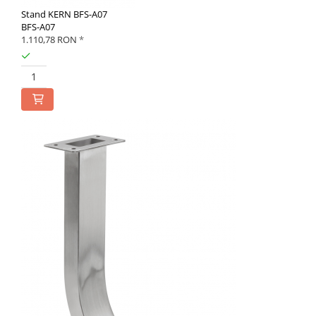
Stand KERN BFS-A07
BFS-A07
1.110,78 RON
*