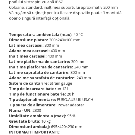
prafului și stropirii cu apă IP67
Coloană, standard, înălțimea suportului aproximativ 200 mm
Vă rugăm să rețineți: pentru fiecare dispozitiv poate fi montată
doar o singură interfață opțională.
Temperatura ambientala (max):
40 °C
Dimensiune platan:
300×240×100 mm
Latimea carcasei:
300 mm
Adancimea carcasei:
400 mm
Inaltimea carcasei:
400 mm
Latime platforma de cantarire:
300 mm
Inaltime platforma de cantarire:
240 mm
Latime suprafata de cantarire:
300 mm
Adancime suprafata de cantarire:
240 mm
Sistem de cantarire:
Strain gauge
Timp de incarcare baterie:
12 h
Timp de functionare baterie:
20 h
Tip adaptor alimentare:
EURO,AUS,UK,US,CH
Tip sursa de alimentare:
Power adapter
Numar UN:
2800
Umiditate ambientala (max):
95 %
Greutate bruta:
10 kg
Dimensiuni ambalaj:
695×420×230 mm
INFORMATII IMPORTANTE: