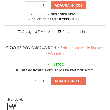
Suporti
ADAUGA IN COS
Varf de impact
Cod Produs:
SFB 15K5HIPM
Instrumente optice
Ai nevoie de ajutor?
0799938183
Adaptoare
Adaptor camera microscop
Adauga la Favorite
Cere informatii
Altele
Cap microscop
5.749,93 RON
5.462,43 RON
*
*plus costuri de livrare,
Carcase si genti
TVA inclus
Cleme
Condensator microscop
IN STOC
Filtru Lambda
Durata de livrare:
Consulta pagina informatii livrare!
Filtru microscop
Filtru Quartz wedge
ADAUGA IN COS
Huse de protectie
Iluminare microscop
Standard:
Kit camp intunecat
Lichid calibrare