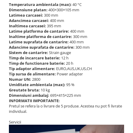
Temperatura ambientala (max):
40 °C
Dimensiune platan:
400×300×105 mm
Latimea carcasei:
300 mm
Adancimea carcasei:
400 mm
Inaltimea carcasei:
395 mm
Latime platforma de cantarire:
400 mm
Inaltime platforma de cantarire:
300 mm
Latime suprafata de cantarire:
400 mm
Adancime suprafata de cantarire:
300 mm
Sistem de cantarire:
Strain gauge
Timp de incarcare baterie:
12 h
Timp de functionare baterie:
20 h
Tip adaptor alimentare:
EURO,AUS,UK,US,CH
Tip sursa de alimentare:
Power adapter
Numar UN:
2800
Umiditate ambientala (max):
95 %
Greutate bruta:
10 kg
Dimensiuni ambalaj:
695×415×225 mm
INFORMATII IMPORTANTE:
Pretul se refera la o livrare de 5 produse. Acestea nu pot fi livrate
individual.
Servicii