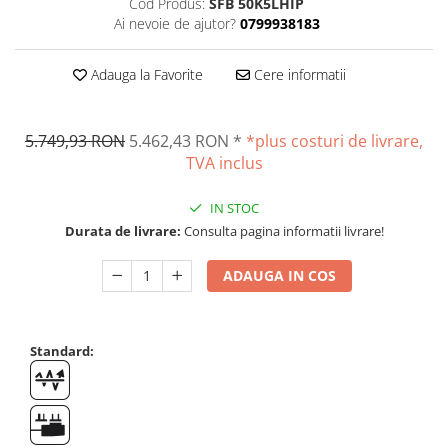
Cod Produs:
SFB 50K5LHIP
Suporti
Ai nevoie de ajutor?
0799938183
Varf de impact
Instrumente optice
Adauga la Favorite
Cere informatii
Adaptoare
Adaptor camera microscop
5.749,93 RON
5.462,43 RON
*
*plus costuri de livrare,
Altele
TVA inclus
Cap microscop
Carcase si genti
IN STOC
Cleme
Durata de livrare:
Consulta pagina informatii livrare!
Condensator microscop
ADAUGA IN COS
Filtru Lambda
Filtru microscop
Filtru Quartz wedge
Standard:
Huse de protectie
Iluminare microscop
Kit camp intunecat
Lichid calibrare