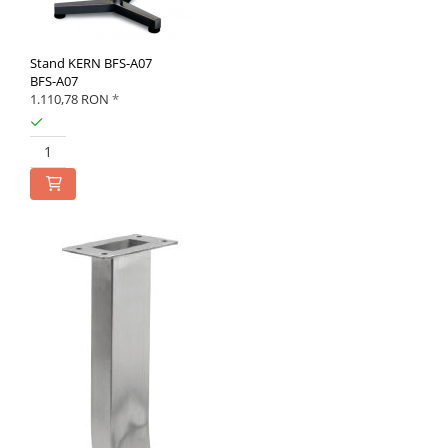
Stand KERN BFS-A07
BFS-A07
1.110,78 RON
*