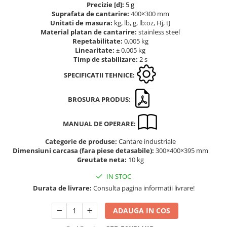
Precizie [d]:
5 g
Altele
Masurarea intensitatii sunetului
Suprafata de cantarire:
400×300 mm
Cabluri
Unitati de masura:
kg, lb, g, lb:oz, Hj, tJ
Termometre cu infrarosu
Material platan de cantarire:
stainless steel
Cap pivotant
Standuri testare forta
Repetabilitate:
0,005 kg
Carlige
Linearitate:
± 0,005 kg
Standuri testare manuala
Timp de stabilizare:
2 s
Cleme
Standuri testare motorizata
Convertor Analog-Digital
SPECIFICATII TEHNICE:
Cutie de jonctiune
BROSURA PRODUS:
Inele suport
Maner
MANUAL DE OPERARE:
Picioare ajustabile
Piese pentru compresiune
Categorie de produse:
Cantare industriale
Dimensiuni carcasa (fara piese detasabile):
300×400×395 mm
Piulite zimtate si hexagonale
Greutate neta:
10 kg
Placa de montaj
IN STOC
Placi etalon
Durata de livrare:
Consulta pagina informatii livrare!
Senzori
Set pentru compresiune
ADAUGA IN COS
Set suruburi otel