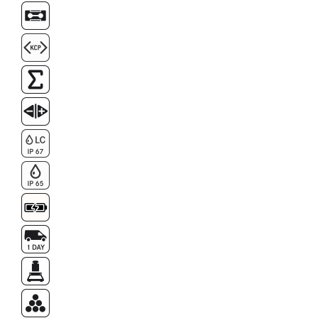
Masa microscop
Obiective microscoape
Oculare microscop
Standuri Stereomicroscoape
Unitate contrast de faza
Unitate fluorescenta
Unitate polarizare
Standard calibrare
Scala aditionala refractometru