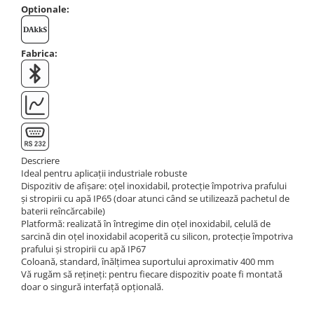
Optionale:
Fabrica:
Descriere
Ideal pentru aplicații industriale robuste
Dispozitiv de afișare: oțel inoxidabil, protecție împotriva prafului
și stropirii cu apă IP65 (doar atunci când se utilizează pachetul de
baterii reîncărcabile)
Platformă: realizată în întregime din oțel inoxidabil, celulă de
sarcină din oțel inoxidabil acoperită cu silicon, protecție împotriva
prafului și stropirii cu apă IP67
Coloană, standard, înălțimea suportului aproximativ 400 mm
Vă rugăm să rețineți: pentru fiecare dispozitiv poate fi montată
doar o singură interfață opțională.