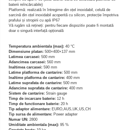
Iluminare microscop
baterii reîncărcabile)
Platformă: realizată în întregime din oțel inoxidabil, celulă de
Kit camp intunecat
sarcină din oțel inoxidabil acoperită cu silicon, protecție împotriva
Lichid calibrare
prafului și stropirii cu apă IP67
Vă rugăm să rețineți: pentru fiecare dispozitiv poate fi montată
Masa microscop
doar o singură interfață opțională
Obiective microscoape
Oculare microscop
Temperatura ambientala (max):
40 °C
Standuri Stereomicroscoape
Dimensiune platan:
500×400×137 mm
Latimea carcasei:
500 mm
Unitate contrast de faza
Adancimea carcasei:
560 mm
Unitate fluorescenta
Inaltimea carcasei:
590 mm
Latime platforma de cantarire:
500 mm
Unitate polarizare
Inaltime platforma de cantarire:
400 mm
Standard calibrare
Latime suprafata de cantarire:
500 mm
Adancime suprafata de cantarire:
400 mm
Scala aditionala refractometru
Sistem de cantarire:
Strain gauge
Timp de incarcare baterie:
12 h
Timp de functionare baterie:
20 h
Tip adaptor alimentare:
EURO,AUS,UK,US,CH
Tip sursa de alimentare:
Power adapter
Numar UN:
2800
Umiditate ambientala (max):
95 %
Greutate bruta:
19 kg