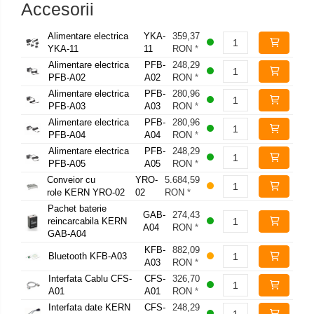
Accesorii
Alimentare electrica
YKA-
359,37
YKA-11
11
RON
*
Alimentare electrica
PFB-
248,29
PFB-A02
A02
RON
*
Alimentare electrica
PFB-
280,96
PFB-A03
A03
RON
*
Alimentare electrica
PFB-
280,96
PFB-A04
A04
RON
*
Alimentare electrica
PFB-
248,29
PFB-A05
A05
RON
*
Conveior cu
YRO-
5.684,59
role KERN YRO-02
02
RON
*
Pachet baterie
GAB-
274,43
reincarcabila KERN
A04
RON
*
GAB-A04
KFB-
882,09
Bluetooth KFB-A03
A03
RON
*
Interfata Cablu CFS-
CFS-
326,70
A01
A01
RON
*
Interfata date KERN
CFS-
248,29