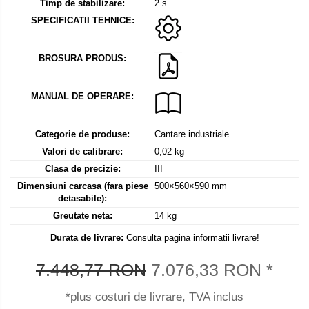
Mediul si siguranta muncii
Instrumente de masurare
Timp de stabilizare:
2 s
Bare suport (Newtoniene)
SPECIFICATII TEHNICE:
Masurarea intensitatii luminoase
Adaptoare
Masurarea intensitatii sunetului
Altele
BROSURA PRODUS:
Termometre cu infrarosu
Cabluri
Cap pivotant
Standuri testare forta
MANUAL DE OPERARE:
Carlige
Standuri testare manuala
Cleme
Standuri testare motorizata
Convertor Analog-Digital
Categorie de produse:
Cantare industriale
Valori de calibrare:
0,02 kg
Cutie de jonctiune
Clasa de precizie:
III
Inele suport
Dimensiuni carcasa (fara piese
500×560×590 mm
Maner
detasabile):
Picioare ajustabile
Greutate neta:
14 kg
Piese pentru compresiune
Durata de livrare:
Consulta pagina informatii livrare!
Piulite zimtate si hexagonale
Placa de montaj
7.448,77 RON
7.076,33 RON
*
Placi etalon
*plus costuri de livrare, TVA inclus
Senzori