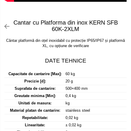
Declansator de picior
Colorimetre
OIML E2
Dispozitive display
OIML F1
Masurare forta
Elemente de protectie
Cantar cu Platforma din inox KERN SFB
OIML F2
Bacuri cu surub
Imprimante
60K-2XLM
OIML M1
Masurarea fortei - Digital
Ionizatoare
OIML M2
Cântar platformă din oțel inoxidabil cu protecție IP65/IP67 și platformă
Masurarea mecanica a fortei
Kit pentru determinarea densitatii
OIML M3
XL, cu opțiune de verificare
Testere pietre funerare
Masa de cantarire
Greutati individuale
Modul de interfatare
Masurare cuplu
OIML E1
Placi etalon
Masurare cuplu pentru capace cu filet
OIML E2
Capacitate de cantarire [Max]:
60 kg
Platforme de cantarire
Masurare cuplu pentru scule
OIML F1
Precizie [d]:
20 g
Rampe si Rame din otel
Masurarea grosimii stratului
OIML F2
Suprafata de cantarire:
500×400 mm
Set calibrare temperatura
Masurarea grosimii stratului - Digital
Greutate minima [Min]:
0,4 kg
OIML M1
Suporti
Unitati de masura:
kg
OIML M2
Masurarea grosimii materialului
Tije pentru inaltime
Material platan de cantarire:
stainless steel
OIML M3
Metoda Echo-Echo
Balustrade
Repetabilitate:
0,02 kg
Greutati newtoniene
Metoda Pulse-Echo
Foot switches
Linearitate:
± 0,02 kg
Bare suport