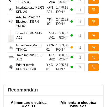
CFS-A04
A04
RON
*
Interfata date KERN
KFN-
1.470,15
KFN-A01
A01
RON
*
Adaptor RS-232 /
YKI-
2.482,92
Bluetooth KERN
02
RON
*
YKI-02
Stand KERN SFB-
SFB-
686,07
A01
A01
RON
*
Imprimanta Matrix
YKN-
1.633,50
YKN-01
01
RON
*
Tava rotunda RFS-
RFS-
490,05
A02
A02
RON
*
Printer termic
YKC-
2.025,54
KERN YKC-01
01
RON
*
Recomandari
Alimentare electrica
Alimentare electrica
YKA-11
PFB-A02