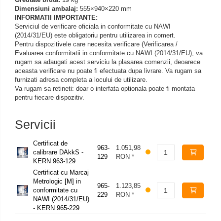
Dimensiuni ambalaj:
555×940×220 mm
INFORMATII IMPORTANTE:
Serviciul de verificare oficiala in conformitate cu NAWI
(2014/31/EU) este obligatoriu pentru utilizarea in comert.
Pentru dispozitivele care necesita verificare (Verificarea /
Evaluarea conformitatii in conformitate cu NAWI (2014/31/EU), va
rugam sa adaugati acest serviciu la plasarea comenzii, deoarece
aceasta verificare nu poate fi efectuata dupa livrare. Va rugam sa
furnizati adresa completa a locului de utilizare.
Va rugam sa retineti: doar o interfata optionala poate fi montata
pentru fiecare dispozitiv.
Servicii
Certificat de
963-
1.051,98
calibrare DAkkS -
129
RON
*
KERN 963-129
Certificat cu Marcaj
Metrologic [M] in
965-
1.123,85
conformitate cu
229
RON
*
NAWI (2014/31/EU)
- KERN 965-229