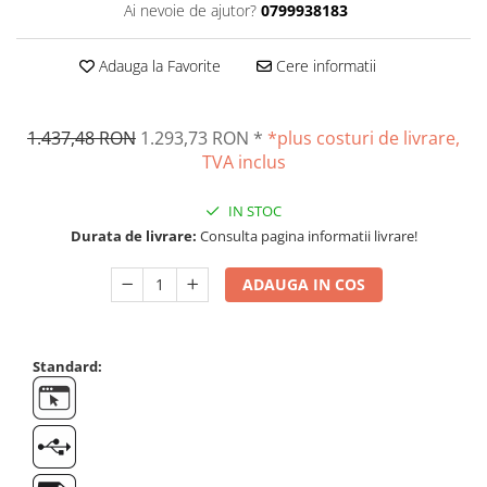
Ai nevoie de ajutor?
0799938183
Altele
Masurarea intensitatii sunetului
Cabluri
Termometre cu infrarosu
Adauga la Favorite
Cere informatii
Cap pivotant
Standuri testare forta
Carlige
Standuri testare manuala
Cleme
1.437,48 RON
1.293,73 RON
*
*plus costuri de livrare,
Standuri testare motorizata
TVA inclus
Convertor Analog-Digital
Cutie de jonctiune
IN STOC
Inele suport
Durata de livrare:
Consulta pagina informatii livrare!
Maner
Picioare ajustabile
ADAUGA IN COS
Piese pentru compresiune
Piulite zimtate si hexagonale
Placa de montaj
Standard:
Placi etalon
Senzori
Set pentru compresiune
Set suruburi otel