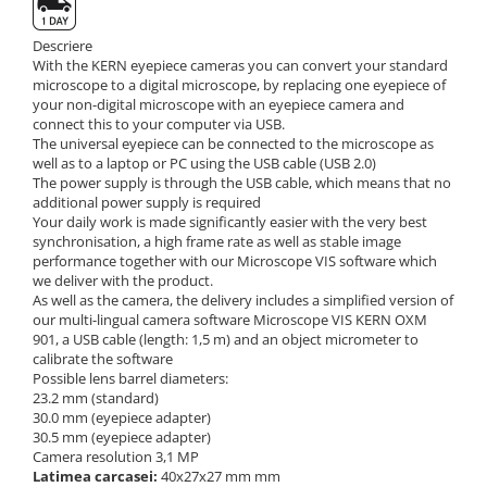
Suporti
Varf de impact
Descriere
With the KERN eyepiece cameras you can convert your standard
Instrumente optice
microscope to a digital microscope, by replacing one eyepiece of
Adaptoare
your non-digital microscope with an eyepiece camera and
connect this to your computer via USB.
Adaptor camera microscop
The universal eyepiece can be connected to the microscope as
Altele
well as to a laptop or PC using the USB cable (USB 2.0)
The power supply is through the USB cable, which means that no
Cap microscop
additional power supply is required
Carcase si genti
Your daily work is made significantly easier with the very best
synchronisation, a high frame rate as well as stable image
Cleme
performance together with our Microscope VIS software which
Condensator microscop
we deliver with the product.
As well as the camera, the delivery includes a simplified version of
Filtru Lambda
our multi-lingual camera software Microscope VIS KERN OXM
Filtru microscop
901, a USB cable (length: 1,5 m) and an object micrometer to
Filtru Quartz wedge
calibrate the software
Possible lens barrel diameters:
Huse de protectie
23.2 mm (standard)
Iluminare microscop
30.0 mm (eyepiece adapter)
30.5 mm (eyepiece adapter)
Kit camp intunecat
Camera resolution 3,1 MP
Lichid calibrare
Latimea carcasei:
40x27x27 mm mm