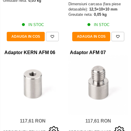
Greutate neta:
0,05 kg
Dimensiuni carcasa (fara piese
detasabile):
12,5×10×10 mm
Greutate neta:
0,05 kg
IN STOC
IN STOC
ADAUGA IN COS
ADAUGA IN COS
Adaptor KERN AFM 06
Adaptor AFM 07
117,61 RON
117,61 RON