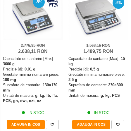
Mediul si siguranta muncii
Instrumente de masurare
-5%
-5%
Bare suport (Newtoniene)
Masurarea intensitatii luminoase
Adaptoare
Masurarea intensitatii sunetului
Altele
Termometre cu infrarosu
Cabluri
Cap pivotant
Standuri testare forta
Carlige
Standuri testare manuala
2.776,95 RON
1.568,16 RON
Cleme
2.638,11 RON
1.489,75 RON
Standuri testare motorizata
Convertor Analog-Digital
Capacitate de cantarire [Max]:
Capacitate de cantarire [Max]:
15
3600 g
kg
Cutie de jonctiune
Precizie [d]:
0,01 g
Precizie [d]:
0,5 g
Inele suport
Greutate minima numarare piese:
Greutate minima numarare piese:
100 mg
2,5 g
Maner
Suprafata de cantarire:
130×130
Suprafata de cantarire:
230×300
Picioare ajustabile
mm
mm
Unitati de masura:
g, kg, lb, ffa,
Unitati de masura:
g, kg, PCS
Piese pentru compresiune
PCS, gn, dwt, ozt, oz
Piulite zimtate si hexagonale
Placa de montaj
IN STOC
IN STOC
Placi etalon
ADAUGA IN COS
ADAUGA IN COS
Senzori