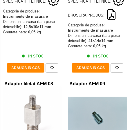
SPECIFICATII TEHNICE:
SPECIFICATII TEHNICE:
Categorie de produse:
BROSURA PRODUS:
Instrumente de masurare
Dimensiuni carcasa (fara piese
Categorie de produse:
detasabile):
12,5×10×11 mm
Instrumente de masurare
Greutate neta:
0,05 kg
Dimensiuni carcasa (fara piese
detasabile):
21×14×14 mm
Greutate neta:
0,05 kg
IN STOC
IN STOC
ADAUGA IN COS
ADAUGA IN COS
Adaptor filetat AFM 08
Adaptor AFM 09