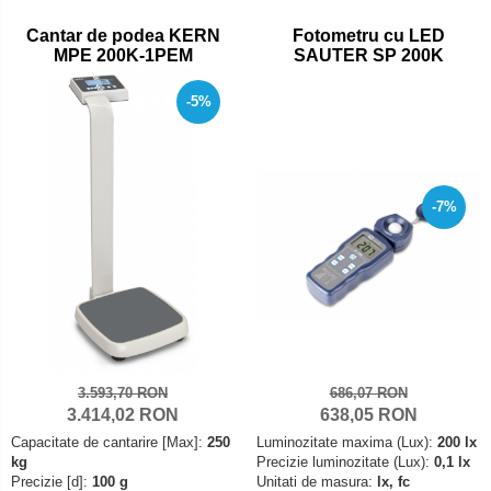
Set pentru compresiune
Cantar de podea KERN
Fotometru cu LED
Set suruburi otel
MPE 200K-1PEM
SAUTER SP 200K
Suporti
-5%
Varf de impact
Instrumente optice
Adaptoare
Adaptor camera microscop
-7%
Altele
Cap microscop
Carcase si genti
Cleme
Condensator microscop
Filtru Lambda
3.593,70 RON
686,07 RON
Filtru microscop
3.414,02 RON
638,05 RON
Capacitate de cantarire [Max]:
250
Luminozitate maxima (Lux):
200 lx
Filtru Quartz wedge
kg
Precizie luminozitate (Lux):
0,1 lx
Huse de protectie
Precizie [d]:
100 g
Unitati de masura:
lx, fc