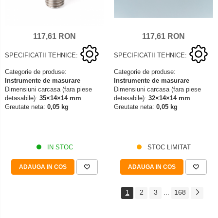
117,61 RON
117,61 RON
SPECIFICATII TEHNICE:
SPECIFICATII TEHNICE:
Categorie de produse:
Categorie de produse:
Instrumente de masurare
Instrumente de masurare
Dimensiuni carcasa (fara piese
Dimensiuni carcasa (fara piese
detasabile):
35×14×14 mm
detasabile):
32×14×14 mm
Greutate neta:
0,05 kg
Greutate neta:
0,05 kg
IN STOC
STOC LIMITAT
ADAUGA IN COS
ADAUGA IN COS
1
2
3
168
...