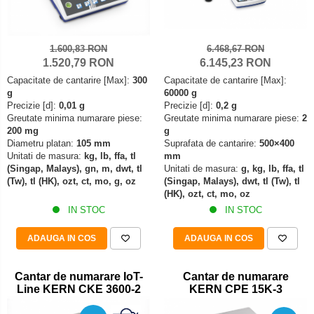
Declansator de picior
Colorimetre
OIML E2
Dispozitive display
OIML F1
Masurare forta
Elemente de protectie
1.600,83 RON
6.468,67 RON
OIML F2
1.520,79 RON
6.145,23 RON
Bacuri cu surub
Imprimante
OIML M1
Capacitate de cantarire [Max]:
300
Capacitate de cantarire [Max]:
Masurarea fortei - Digital
Ionizatoare
OIML M2
g
60000 g
Masurarea mecanica a fortei
Kit pentru determinarea densitatii
Precizie [d]:
0,01 g
Precizie [d]:
0,2 g
OIML M3
Greutate minima numarare piese:
Greutate minima numarare piese:
2
Testere pietre funerare
Masa de cantarire
200 mg
g
Greutati individuale
Modul de interfatare
Masurare cuplu
Diametru platan:
105 mm
Suprafata de cantarire:
500×400
OIML E1
Unitati de masura:
kg, lb, ffa, tl
mm
Placi etalon
Masurare cuplu pentru capace cu filet
(Singap, Malays), gn, m, dwt, tl
Unitati de masura:
g, kg, lb, ffa, tl
OIML E2
Platforme de cantarire
(Tw), tl (HK), ozt, ct, mo, g, oz
(Singap, Malays), dwt, tl (Tw), tl
Masurare cuplu pentru scule
OIML F1
(HK), ozt, ct, mo, oz
Rampe si Rame din otel
Masurarea grosimii stratului
IN STOC
IN STOC
OIML F2
Set calibrare temperatura
Masurarea grosimii stratului - Digital
OIML M1
Suporti
ADAUGA IN COS
ADAUGA IN COS
OIML M2
Masurarea grosimii materialului
Tije pentru inaltime
OIML M3
Metoda Echo-Echo
Balustrade
Cantar de numarare IoT-
Cantar de numarare
Greutati newtoniene
Line KERN CKE 3600-2
KERN CPE 15K-3
Metoda Pulse-Echo
Foot switches
Bare suport