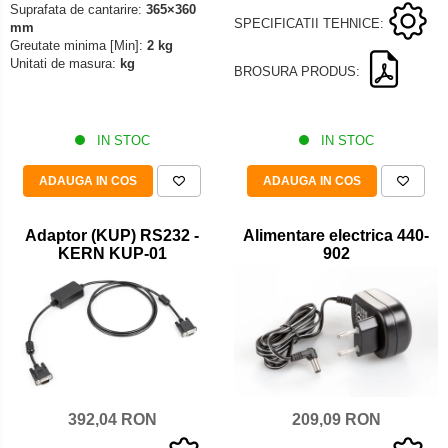
Suprafata de cantarire:
365×360
Iluminare microscop
SPECIFICATII TEHNICE:
mm
Kit camp intunecat
Greutate minima [Min]:
2 kg
Unitati de masura:
kg
Lichid calibrare
BROSURA PRODUS:
Masa microscop
Obiective microscoape
IN STOC
IN STOC
Oculare microscop
Standuri Stereomicroscoape
ADAUGA IN COS
ADAUGA IN COS
Unitate contrast de faza
Unitate fluorescenta
Adaptor (KUP) RS232 -
Alimentare electrica 440-
KERN KUP-01
902
Unitate polarizare
Standard calibrare
Scala aditionala refractometru
209,09 RON
392,04 RON