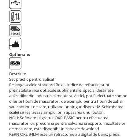
Suporti
Varf de impact
Instrumente optice
Adaptoare
Adaptor camera microscop
Altele
Cap microscop
Optionale:
Carcase si genti
Cleme
Descriere
Condensator microscop
Set practic pentru aplicatii
Filtru Lambda
Pe langa scalele standard Brix si indice de refractie, sunt
preinstalate inca opt scale suplimentare, special destinate
Filtru microscop
aplicatiilor din industria alimentara. Astfel, pot fi efectuate comod
Filtru Quartz wedge
diferite tipuri de masuratori, de exemplu pentru tipuri de zahar
sau continut de sare, utilizand un singur dispozitiv. Schimbarea
Huse de protectie
scalei se realizeaza simplu, prin apasarea unui buton.
Iluminare microscop
NOU: Software-ul gratuit OXR-BASIC pentru efectuarea
masuratorilor, precum si pentru salvarea si exportul rezultatelor
Kit camp intunecat
de masurare, este disponibil in zona de download
Lichid calibrare
KERN ORL 94LM este un refractometru digital de banc, precis,