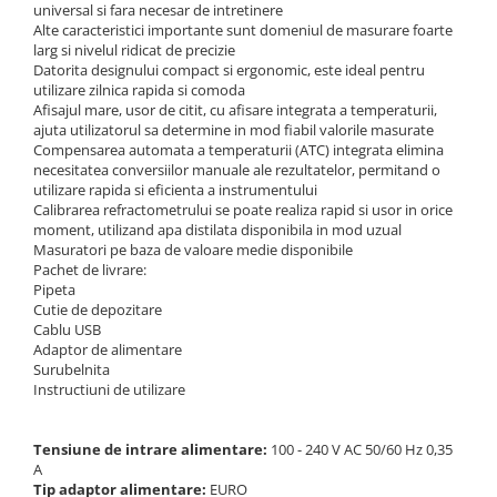
universal si fara necesar de intretinere
Masa microscop
Alte caracteristici importante sunt domeniul de masurare foarte
Obiective microscoape
larg si nivelul ridicat de precizie
Oculare microscop
Datorita designului compact si ergonomic, este ideal pentru
utilizare zilnica rapida si comoda
Standuri Stereomicroscoape
Afisajul mare, usor de citit, cu afisare integrata a temperaturii,
Unitate contrast de faza
ajuta utilizatorul sa determine in mod fiabil valorile masurate
Compensarea automata a temperaturii (ATC) integrata elimina
Unitate fluorescenta
necesitatea conversiilor manuale ale rezultatelor, permitand o
Unitate polarizare
utilizare rapida si eficienta a instrumentului
Calibrarea refractometrului se poate realiza rapid si usor in orice
Standard calibrare
moment, utilizand apa distilata disponibila in mod uzual
Scala aditionala refractometru
Masuratori pe baza de valoare medie disponibile
Pachet de livrare:
Pipeta
Cutie de depozitare
Cablu USB
Adaptor de alimentare
Surubelnita
Instructiuni de utilizare
Tensiune de intrare alimentare:
100 - 240 V AC 50/60 Hz 0,35
A
Tip adaptor alimentare:
EURO