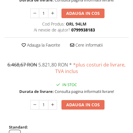
Altele
Masurarea intensitatii sunetului
Cabluri
ADAUGA IN COS
Termometre cu infrarosu
Cap pivotant
Standuri testare forta
Cod Produs:
ORL 94LM
Carlige
Ai nevoie de ajutor?
0799938183
Standuri testare manuala
Cleme
Standuri testare motorizata
Convertor Analog-Digital
Adauga la Favorite
Cere informatii
Cutie de jonctiune
Inele suport
6.468,67 RON
5.821,80 RON
*
*plus costuri de livrare,
Maner
TVA inclus
Picioare ajustabile
Piese pentru compresiune
IN STOC
Piulite zimtate si hexagonale
Durata de livrare:
Consulta pagina informatii livrare!
Placa de montaj
ADAUGA IN COS
Placi etalon
Senzori
Set pentru compresiune
Standard:
Set suruburi otel