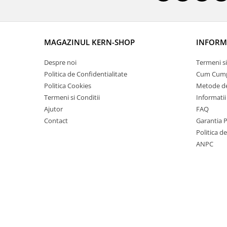
OIML E2
OIML F1
OIML F2
MAGAZINUL KERN-SHOP
INFORMA
OIML M1
OIML M2
Despre noi
Termeni si
OIML M3
Politica de Confidentialitate
Cum Cum
Greutati individuale
Politica Cookies
Metode de
Termeni si Conditii
Informatii
OIML E1
Ajutor
FAQ
OIML E2
Contact
Garantia 
OIML F1
Politica d
OIML F2
ANPC
OIML M1
OIML M2
OIML M3
Greutati newtoniene
Bare suport
Bare suport (Newtoniene)