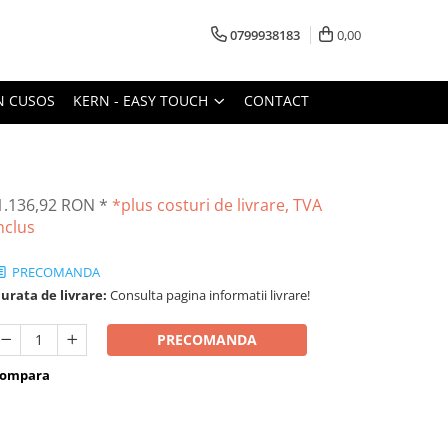
0799938183
0,00
N CUSOS
KERN - EASY TOUCH
CONTACT
1.136,92 RON
*
*plus costuri de livrare, TVA
nclus
PRECOMANDA
urata de livrare:
Consulta pagina informatii livrare!
PRECOMANDA
ompara