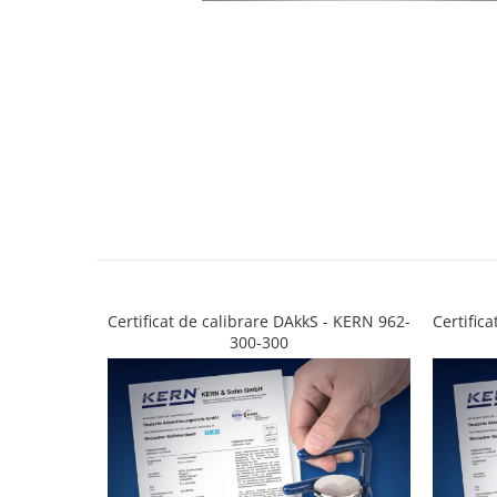
Cantare de banc
Cantare de numarare
Cantare de podea
Cantare drive-through
Cantare pentru paleti
Punti de cantarire
Cantare pentru macara
Cantare medicale
Cantare medicale
Cantar cu balustrada
Cantare bebelusi
Certificat de calibrare DAkkS - KERN 962-
Certific
Cantare cu platforma pentru
300-300
scaune cu rotile
Cantare cu scaun
Cantare de baie
Cantare personale
Dinamometre de mana