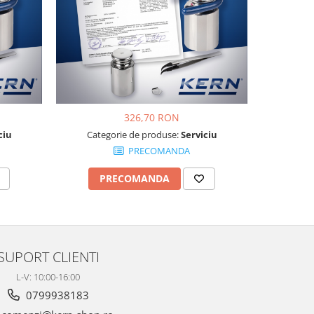
326,70 RON
ciu
Categorie de produse:
Serviciu
Cate
PRECOMANDA
PRECOMANDA
P
SUPORT CLIENTI
L-V: 10:00-16:00
0799938183