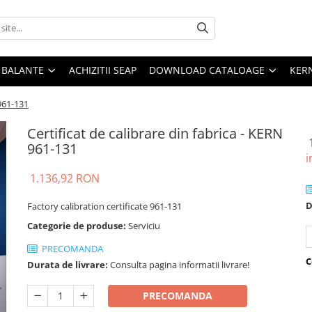
E BALANTE
ACHIZITII SEAP
DOWNLOAD CATALOAGE
KER
 961-131
Certificat de calibrare din fabrica - KERN
961-131
i
1.136,92 RON
D
Factory calibration certificate 961-131
Categorie de produse:
Serviciu
PRECOMANDA
C
Durata de livrare:
Consulta pagina informatii livrare!
PRECOMANDA