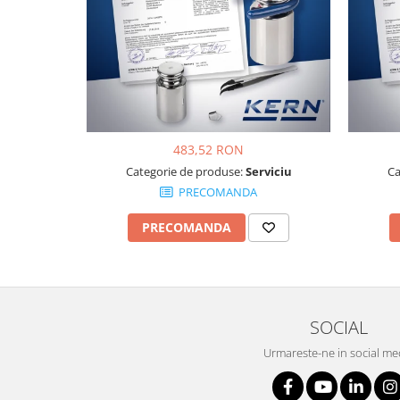
Masurare dimensiuni corporale
Sisteme Industry 4.0
Sisteme de cantarire Industry 4.0
Greutati de testare
Accesorii greutati
Cutii din aluminiu
Cutii din lemn
483,52 RON
Categorie de produse:
Serviciu
Ca
Cutii din plastic
PRECOMANDA
Manipulare greutati
Manusi
PRECOMANDA
Pensete
Pensule
Set verificare minimal
Cutii pentru clean room
SOCIAL
Cutii din POM
Urmareste-ne in social me
Seturi de greutati
OIML E1