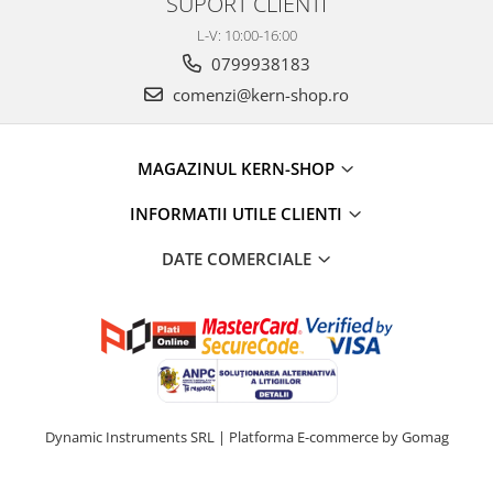
SUPORT CLIENTI
Masa microscop
L-V: 10:00-16:00
Obiective microscoape
0799938183
Oculare microscop
comenzi@kern-shop.ro
Standuri Stereomicroscoape
Unitate contrast de faza
Unitate fluorescenta
MAGAZINUL KERN-SHOP
Unitate polarizare
Standard calibrare
INFORMATII UTILE CLIENTI
Scala aditionala refractometru
DATE COMERCIALE
Dynamic Instruments SRL |
Platforma E-commerce by Gomag