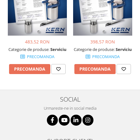
Suporti
Varf de impact
Instrumente optice
Adaptoare
Adaptor camera microscop
483,52 RON
398,57 RON
Altele
Categorie de produse:
Serviciu
Categorie de produse:
Serviciu
Cap microscop
PRECOMANDA
PRECOMANDA
Carcase si genti
PRECOMANDA
PRECOMANDA
Cleme
Condensator microscop
Filtru Lambda
Filtru microscop
SOCIAL
Filtru Quartz wedge
Urmareste-ne in social media
Huse de protectie
Iluminare microscop
Kit camp intunecat
Lichid calibrare