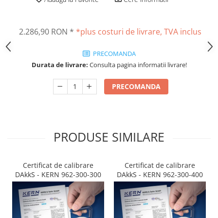
Altele
Masurarea intensitatii sunetului
Cabluri
Termometre cu infrarosu
2.286,90 RON
*
*plus costuri de livrare, TVA inclus
Cap pivotant
Standuri testare forta
Carlige
Standuri testare manuala
PRECOMANDA
Cleme
Standuri testare motorizata
Durata de livrare:
Consulta pagina informatii livrare!
Convertor Analog-Digital
Cutie de jonctiune
PRECOMANDA
Inele suport
Maner
Picioare ajustabile
PRODUSE SIMILARE
Piese pentru compresiune
Piulite zimtate si hexagonale
Placa de montaj
Certificat de calibrare
Certificat de calibrare
Placi etalon
DAkkS - KERN 962-300-300
DAkkS - KERN 962-300-400
Senzori
Set pentru compresiune
Set suruburi otel