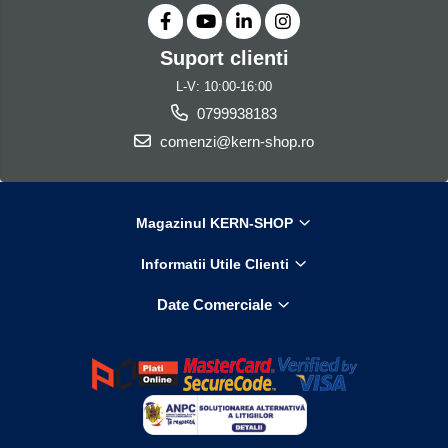
Iluminare microscop
Kit camp intunecat
Suport clienti
Lichid calibrare
L-V: 10:00-16:00
Masa microscop
0799938183
Obiective microscoape
comenzi@kern-shop.ro
Oculare microscop
Standuri Stereomicroscoape
Unitate contrast de faza
Magazinul KERN-SHOP
Unitate fluorescenta
Unitate polarizare
Informatii Utile Clienti
Standard calibrare
Date Comerciale
Scala aditionala refractometru