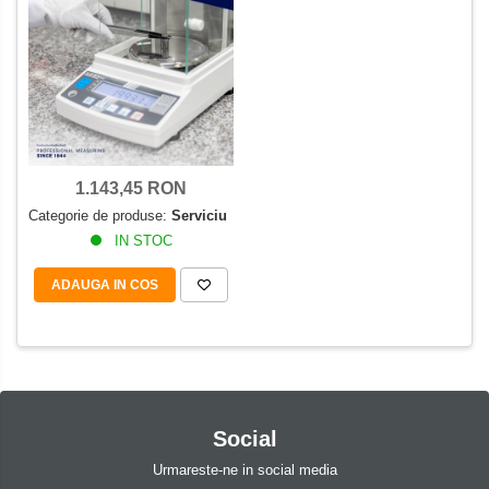
Set pentru compresiune
Set suruburi otel
Suporti
Varf de impact
Instrumente optice
Adaptoare
1.143,45 RON
Adaptor camera microscop
Categorie de produse:
Serviciu
Altele
IN STOC
Cap microscop
ADAUGA IN COS
Carcase si genti
Cleme
Condensator microscop
Filtru Lambda
Filtru microscop
Social
Filtru Quartz wedge
Urmareste-ne in social media
Huse de protectie