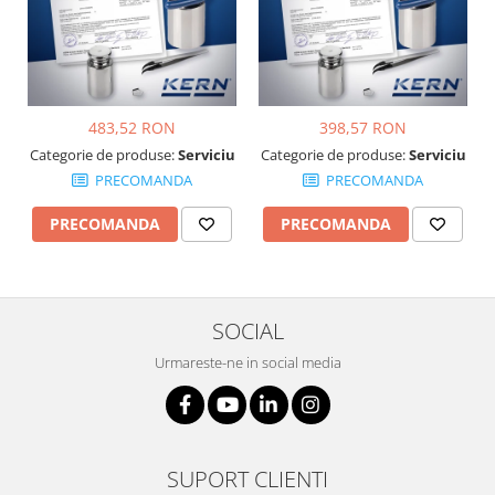
Suporti
Varf de impact
Instrumente optice
Adaptoare
483,52 RON
398,57 RON
Adaptor camera microscop
Categorie de produse:
Serviciu
Categorie de produse:
Serviciu
Altele
PRECOMANDA
PRECOMANDA
Cap microscop
Carcase si genti
PRECOMANDA
PRECOMANDA
Cleme
Condensator microscop
Filtru Lambda
SOCIAL
Filtru microscop
Urmareste-ne in social media
Filtru Quartz wedge
Huse de protectie
Iluminare microscop
Kit camp intunecat
SUPORT CLIENTI
Lichid calibrare