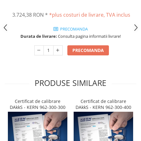
Altele
Masurarea intensitatii sunetului
Cabluri
3.724,38 RON
*
*plus costuri de livrare, TVA inclus
Termometre cu infrarosu
Cap pivotant
Standuri testare forta
PRECOMANDA
Carlige
Standuri testare manuala
Durata de livrare:
Consulta pagina informatii livrare!
Cleme
Standuri testare motorizata
Convertor Analog-Digital
PRECOMANDA
Cutie de jonctiune
Inele suport
Maner
Picioare ajustabile
PRODUSE SIMILARE
Piese pentru compresiune
Piulite zimtate si hexagonale
Certificat de calibrare
Certificat de calibrare
Placa de montaj
DAkkS - KERN 962-300-300
DAkkS - KERN 962-300-400
Placi etalon
Senzori
Set pentru compresiune
Set suruburi otel