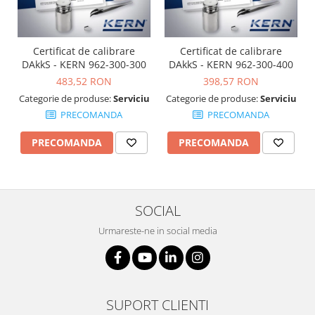
OIML E2
OIML F1
OIML F2
Certificat de calibrare
Certificat de calibrare
OIML M1
DAkkS - KERN 962-300-300
DAkkS - KERN 962-300-400
OIML M2
483,52 RON
398,57 RON
OIML M3
Categorie de produse:
Serviciu
Categorie de produse:
Serviciu
PRECOMANDA
PRECOMANDA
Greutati individuale
OIML E1
PRECOMANDA
PRECOMANDA
OIML E2
OIML F1
OIML F2
SOCIAL
OIML M1
OIML M2
Urmareste-ne in social media
OIML M3
Greutati newtoniene
Bare suport
SUPORT CLIENTI
Bare suport (Newtoniene)