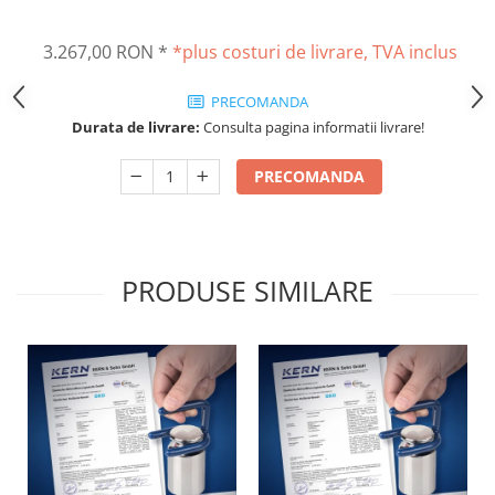
Masurare dimensiuni corporale
Sisteme Industry 4.0
3.267,00 RON
*
*plus costuri de livrare, TVA inclus
Sisteme de cantarire Industry 4.0
Greutati de testare
PRECOMANDA
Accesorii greutati
Durata de livrare:
Consulta pagina informatii livrare!
Cutii din aluminiu
PRECOMANDA
Cutii din lemn
Cutii din plastic
Manipulare greutati
Manusi
PRODUSE SIMILARE
Pensete
Pensule
Set verificare minimal
Cutii pentru clean room
Cutii din POM
Seturi de greutati
OIML E1