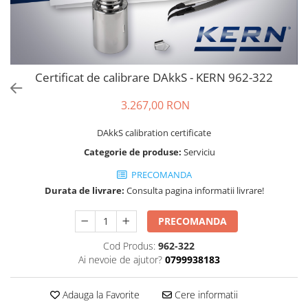
Cantare de banc
Cantare de numarare
Cantare de podea
Cantare drive-through
Certificat de calibrare DAkkS - KERN 962-322
Cantare pentru paleti
Punti de cantarire
3.267,00 RON
Cantare pentru macara
Cantare medicale
DAkkS calibration certificate
Cantare medicale
Categorie de produse:
Serviciu
Cantar cu balustrada
PRECOMANDA
Cantare bebelusi
Durata de livrare:
Consulta pagina informatii livrare!
Cantare cu platforma pentru
scaune cu rotile
PRECOMANDA
Cantare cu scaun
Cod Produs:
962-322
Cantare de baie
Ai nevoie de ajutor?
0799938183
Cantare personale
Dinamometre de mana
Adauga la Favorite
Cere informatii