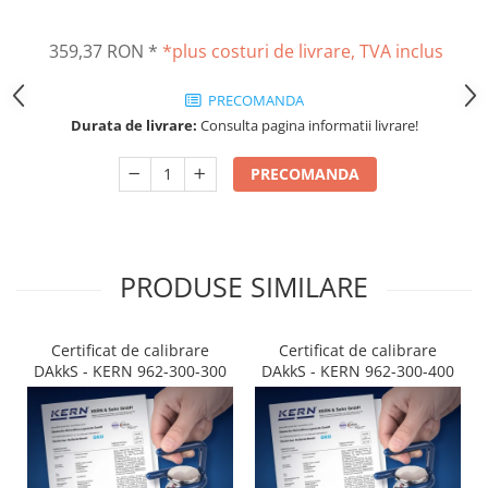
Altele
Masurarea intensitatii sunetului
Cabluri
359,37 RON
*
*plus costuri de livrare, TVA inclus
Termometre cu infrarosu
Cap pivotant
Standuri testare forta
PRECOMANDA
Carlige
Standuri testare manuala
Durata de livrare:
Consulta pagina informatii livrare!
Cleme
Standuri testare motorizata
Convertor Analog-Digital
PRECOMANDA
Cutie de jonctiune
Inele suport
Maner
Picioare ajustabile
PRODUSE SIMILARE
Piese pentru compresiune
Piulite zimtate si hexagonale
Certificat de calibrare
Certificat de calibrare
Placa de montaj
DAkkS - KERN 962-300-300
DAkkS - KERN 962-300-400
Placi etalon
Senzori
Set pentru compresiune
Set suruburi otel