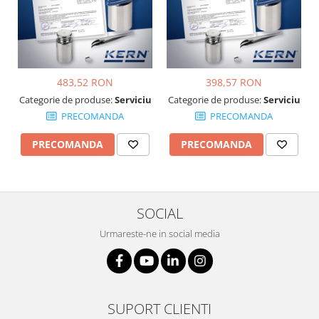
Suporti
Varf de impact
Instrumente optice
Adaptoare
483,52 RON
398,57 RON
Adaptor camera microscop
Categorie de produse:
Serviciu
Categorie de produse:
Serviciu
Altele
PRECOMANDA
PRECOMANDA
Cap microscop
Carcase si genti
PRECOMANDA
PRECOMANDA
Cleme
Condensator microscop
Filtru Lambda
SOCIAL
Filtru microscop
Urmareste-ne in social media
Filtru Quartz wedge
Huse de protectie
Iluminare microscop
Kit camp intunecat
SUPORT CLIENTI
Lichid calibrare