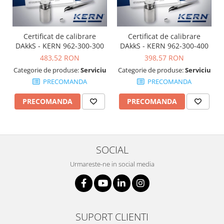
OIML E2
OIML F1
OIML F2
Certificat de calibrare
Certificat de calibrare
OIML M1
DAkkS - KERN 962-300-300
DAkkS - KERN 962-300-400
OIML M2
483,52 RON
398,57 RON
OIML M3
Categorie de produse:
Serviciu
Categorie de produse:
Serviciu
PRECOMANDA
PRECOMANDA
Greutati individuale
OIML E1
PRECOMANDA
PRECOMANDA
OIML E2
OIML F1
OIML F2
SOCIAL
OIML M1
OIML M2
Urmareste-ne in social media
OIML M3
Greutati newtoniene
Bare suport
SUPORT CLIENTI
Bare suport (Newtoniene)