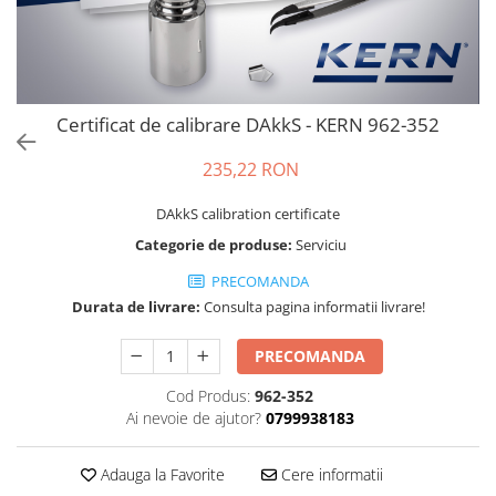
Cantare de banc
Cantare de numarare
Cantare de podea
Cantare drive-through
Certificat de calibrare DAkkS - KERN 962-352
Cantare pentru paleti
Punti de cantarire
235,22 RON
Cantare pentru macara
Cantare medicale
DAkkS calibration certificate
Cantare medicale
Categorie de produse:
Serviciu
Cantar cu balustrada
PRECOMANDA
Cantare bebelusi
Durata de livrare:
Consulta pagina informatii livrare!
Cantare cu platforma pentru
scaune cu rotile
PRECOMANDA
Cantare cu scaun
Cod Produs:
962-352
Cantare de baie
Ai nevoie de ajutor?
0799938183
Cantare personale
Dinamometre de mana
Adauga la Favorite
Cere informatii