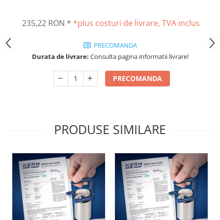
Masurare dimensiuni corporale
Sisteme Industry 4.0
235,22 RON
*
*plus costuri de livrare, TVA inclus
Sisteme de cantarire Industry 4.0
Greutati de testare
PRECOMANDA
Accesorii greutati
Durata de livrare:
Consulta pagina informatii livrare!
Cutii din aluminiu
PRECOMANDA
Cutii din lemn
Cutii din plastic
Manipulare greutati
Manusi
PRODUSE SIMILARE
Pensete
Pensule
Set verificare minimal
Cutii pentru clean room
Cutii din POM
Seturi de greutati
OIML E1