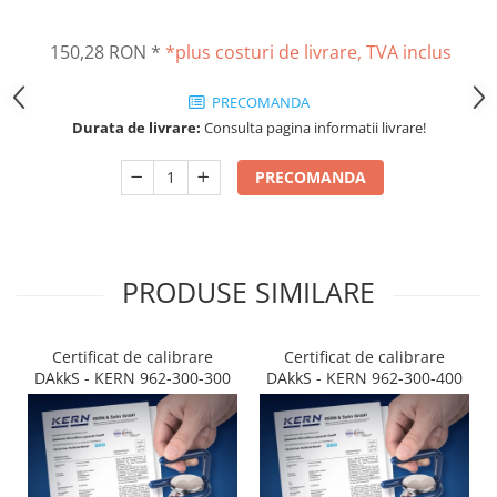
Altele
Masurarea intensitatii sunetului
Cabluri
150,28 RON
*
*plus costuri de livrare, TVA inclus
Termometre cu infrarosu
Cap pivotant
Standuri testare forta
PRECOMANDA
Carlige
Standuri testare manuala
Durata de livrare:
Consulta pagina informatii livrare!
Cleme
Standuri testare motorizata
Convertor Analog-Digital
PRECOMANDA
Cutie de jonctiune
Inele suport
Maner
Picioare ajustabile
PRODUSE SIMILARE
Piese pentru compresiune
Piulite zimtate si hexagonale
Certificat de calibrare
Certificat de calibrare
Placa de montaj
DAkkS - KERN 962-300-300
DAkkS - KERN 962-300-400
Placi etalon
Senzori
Set pentru compresiune
Set suruburi otel