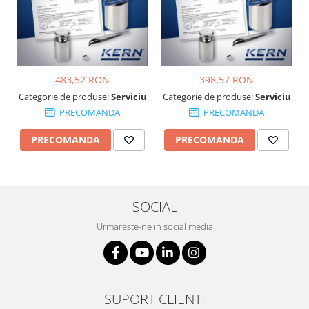
Suporti
Varf de impact
Instrumente optice
Adaptoare
483,52 RON
398,57 RON
Adaptor camera microscop
Categorie de produse:
Serviciu
Categorie de produse:
Serviciu
Altele
PRECOMANDA
PRECOMANDA
Cap microscop
Carcase si genti
PRECOMANDA
PRECOMANDA
Cleme
Condensator microscop
Filtru Lambda
SOCIAL
Filtru microscop
Urmareste-ne in social media
Filtru Quartz wedge
Huse de protectie
Iluminare microscop
Kit camp intunecat
SUPORT CLIENTI
Lichid calibrare