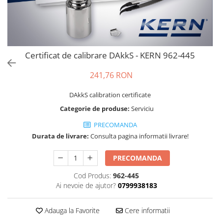
Cantare de banc
Cantare de numarare
Cantare de podea
Cantare drive-through
Certificat de calibrare DAkkS - KERN 962-445
Cantare pentru paleti
Punti de cantarire
241,76 RON
Cantare pentru macara
Cantare medicale
DAkkS calibration certificate
Cantare medicale
Categorie de produse:
Serviciu
Cantar cu balustrada
PRECOMANDA
Cantare bebelusi
Durata de livrare:
Consulta pagina informatii livrare!
Cantare cu platforma pentru
scaune cu rotile
PRECOMANDA
Cantare cu scaun
Cod Produs:
962-445
Cantare de baie
Ai nevoie de ajutor?
0799938183
Cantare personale
Dinamometre de mana
Adauga la Favorite
Cere informatii