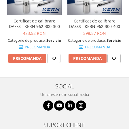
OIML E2
OIML F1
OIML F2
Certificat de calibrare
Certificat de calibrare
OIML M1
DAkkS - KERN 962-300-300
DAkkS - KERN 962-300-400
OIML M2
483,52 RON
398,57 RON
OIML M3
Categorie de produse:
Serviciu
Categorie de produse:
Serviciu
PRECOMANDA
PRECOMANDA
Greutati individuale
OIML E1
PRECOMANDA
PRECOMANDA
OIML E2
OIML F1
OIML F2
SOCIAL
OIML M1
OIML M2
Urmareste-ne in social media
OIML M3
Greutati newtoniene
Bare suport
SUPORT CLIENTI
Bare suport (Newtoniene)