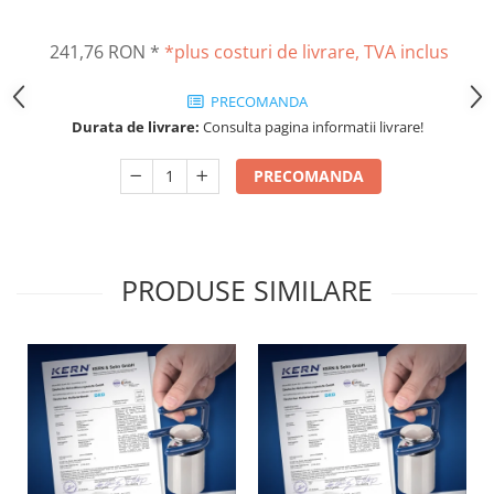
Masurare dimensiuni corporale
Sisteme Industry 4.0
241,76 RON
*
*plus costuri de livrare, TVA inclus
Sisteme de cantarire Industry 4.0
Greutati de testare
PRECOMANDA
Accesorii greutati
Durata de livrare:
Consulta pagina informatii livrare!
Cutii din aluminiu
PRECOMANDA
Cutii din lemn
Cutii din plastic
Manipulare greutati
Manusi
PRODUSE SIMILARE
Pensete
Pensule
Set verificare minimal
Cutii pentru clean room
Cutii din POM
Seturi de greutati
OIML E1