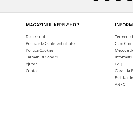
OIML E2
OIML F1
OIML F2
MAGAZINUL KERN-SHOP
INFORMA
OIML M1
OIML M2
Despre noi
Termeni si
OIML M3
Politica de Confidentialitate
Cum Cum
Greutati individuale
Politica Cookies
Metode de
Termeni si Conditii
Informatii
OIML E1
Ajutor
FAQ
OIML E2
Contact
Garantia 
OIML F1
Politica d
OIML F2
ANPC
OIML M1
OIML M2
OIML M3
Greutati newtoniene
Bare suport
Bare suport (Newtoniene)