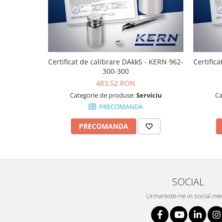
Masurare dimensiuni corporale
Sisteme Industry 4.0
Sisteme de cantarire Industry 4.0
Greutati de testare
Accesorii greutati
Certificat de calibrare DAkkS - KERN 962-
Certific
Cutii din aluminiu
300-300
Cutii din lemn
483,52 RON
Categorie de produse:
Serviciu
Ca
Cutii din plastic
PRECOMANDA
Manipulare greutati
Manusi
PRECOMANDA
Pensete
Pensule
Set verificare minimal
Cutii pentru clean room
SOCIAL
Cutii din POM
Urmareste-ne in social me
Seturi de greutati
OIML E1