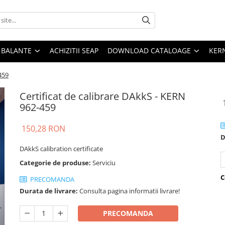
E BALANTE
ACHIZITII SEAP
DOWNLOAD CATALOAGE
KER
459
Certificat de calibrare DAkkS - KERN
962-459
150,28 RON
D
DAkkS calibration certificate
Categorie de produse:
Serviciu
C
PRECOMANDA
Durata de livrare:
Consulta pagina informatii livrare!
PRECOMANDA