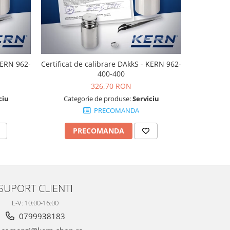
 KERN 962-
Certificat de calibrare DAkkS - KERN 962-
Certificat 
400-400
326,70 RON
ciu
Categorie de produse:
Serviciu
Cate
PRECOMANDA
PRECOMANDA
P
SUPORT CLIENTI
L-V: 10:00-16:00
0799938183