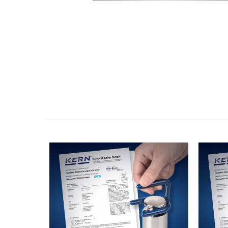
Cantare de banc
Cantare de numarare
Cantare de podea
Cantare drive-through
Cantare pentru paleti
Punti de cantarire
Cantare pentru macara
Cantare medicale
Cantare medicale
Cantar cu balustrada
Cantare bebelusi
Cantare cu platforma pentru
scaune cu rotile
Cantare cu scaun
Cantare de baie
Cantare personale
Dinamometre de mana