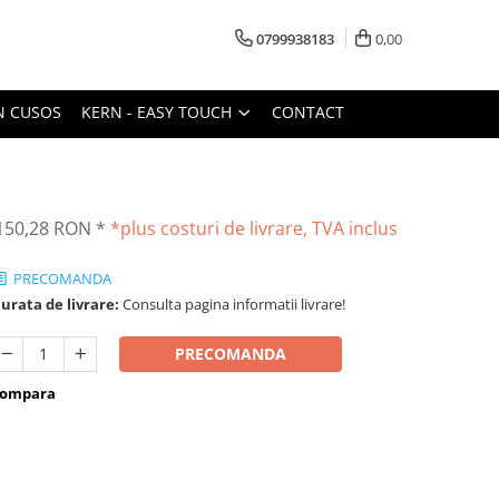
0799938183
0,00
N CUSOS
KERN - EASY TOUCH
CONTACT
150,28 RON
*
*plus costuri de livrare, TVA inclus
PRECOMANDA
urata de livrare:
Consulta pagina informatii livrare!
PRECOMANDA
ompara