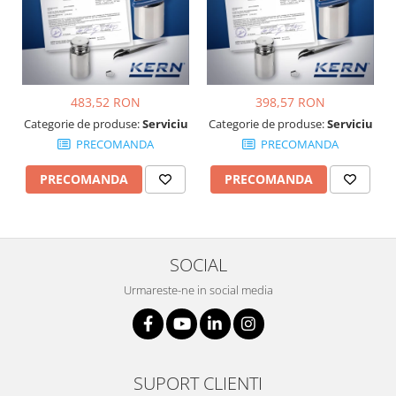
Suporti
Varf de impact
Instrumente optice
Adaptoare
483,52 RON
398,57 RON
Adaptor camera microscop
Categorie de produse:
Serviciu
Categorie de produse:
Serviciu
Altele
PRECOMANDA
PRECOMANDA
Cap microscop
Carcase si genti
PRECOMANDA
PRECOMANDA
Cleme
Condensator microscop
Filtru Lambda
SOCIAL
Filtru microscop
Urmareste-ne in social media
Filtru Quartz wedge
Huse de protectie
Iluminare microscop
Kit camp intunecat
SUPORT CLIENTI
Lichid calibrare