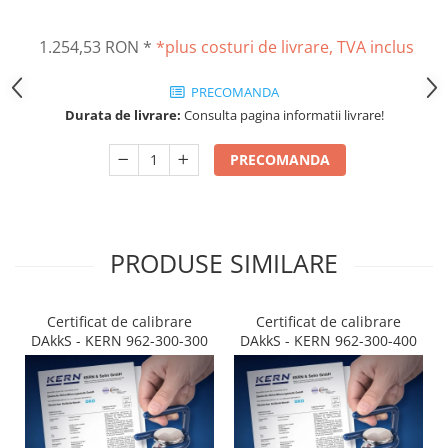
Altele
Masurarea intensitatii sunetului
Cabluri
1.254,53 RON
*
*plus costuri de livrare, TVA inclus
Termometre cu infrarosu
Cap pivotant
Standuri testare forta
PRECOMANDA
Carlige
Standuri testare manuala
Durata de livrare:
Consulta pagina informatii livrare!
Cleme
Standuri testare motorizata
Convertor Analog-Digital
PRECOMANDA
Cutie de jonctiune
Inele suport
Maner
Picioare ajustabile
PRODUSE SIMILARE
Piese pentru compresiune
Piulite zimtate si hexagonale
Certificat de calibrare
Certificat de calibrare
Placa de montaj
DAkkS - KERN 962-300-300
DAkkS - KERN 962-300-400
Placi etalon
Senzori
Set pentru compresiune
Set suruburi otel