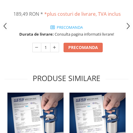
Masurare dimensiuni corporale
Sisteme Industry 4.0
189,49 RON
*
*plus costuri de livrare, TVA inclus
Sisteme de cantarire Industry 4.0
Greutati de testare
PRECOMANDA
Accesorii greutati
Durata de livrare:
Consulta pagina informatii livrare!
Cutii din aluminiu
PRECOMANDA
Cutii din lemn
Cutii din plastic
Manipulare greutati
Manusi
PRODUSE SIMILARE
Pensete
Pensule
Set verificare minimal
Cutii pentru clean room
Cutii din POM
Seturi de greutati
OIML E1