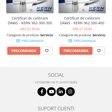
OIML E2
OIML F1
OIML F2
Certificat de calibrare
Certificat de calibrare
OIML M1
DAkkS - KERN 962-300-300
DAkkS - KERN 962-300-400
OIML M2
483,52 RON
398,57 RON
OIML M3
Categorie de produse:
Serviciu
Categorie de produse:
Serviciu
PRECOMANDA
PRECOMANDA
Greutati individuale
OIML E1
PRECOMANDA
PRECOMANDA
OIML E2
OIML F1
OIML F2
SOCIAL
OIML M1
OIML M2
Urmareste-ne in social media
OIML M3
Greutati newtoniene
Bare suport
SUPORT CLIENTI
Bare suport (Newtoniene)