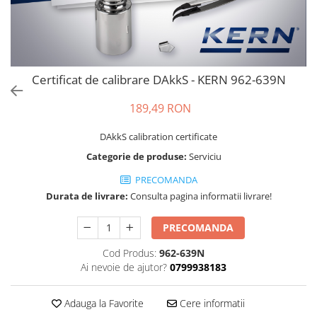
Cantare de banc
Cantare de numarare
Cantare de podea
Cantare drive-through
Certificat de calibrare DAkkS - KERN 962-639N
Cantare pentru paleti
Punti de cantarire
189,49 RON
Cantare pentru macara
Cantare medicale
DAkkS calibration certificate
Cantare medicale
Categorie de produse:
Serviciu
Cantar cu balustrada
PRECOMANDA
Cantare bebelusi
Durata de livrare:
Consulta pagina informatii livrare!
Cantare cu platforma pentru
scaune cu rotile
PRECOMANDA
Cantare cu scaun
Cod Produs:
962-639N
Cantare de baie
Ai nevoie de ajutor?
0799938183
Cantare personale
Dinamometre de mana
Adauga la Favorite
Cere informatii