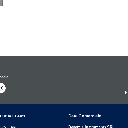
media
Date Comerciale
i Utile Clienti
Dynamic Instruments SRL
i Conditii