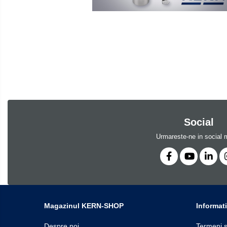
Software
Cantare de numarare
Accesorii
Cantare de podea
Produse
Cantare drive-through
noi
Cantare pentru paleti
Punti de cantarire
Cantare pentru macara
Cantare medicale
Cantar cu balustrada
Social
Cantare bebelusi
Cantare cu platforma pentru scaune
Urmareste-ne in social 
cu rotile
Cantare cu scaun
Cantare de baie
Cantare personale
Dinamometre de mana
Magazinul KERN-SHOP
Informati
Masurare dimensiuni corporale
Despre noi
Termeni s