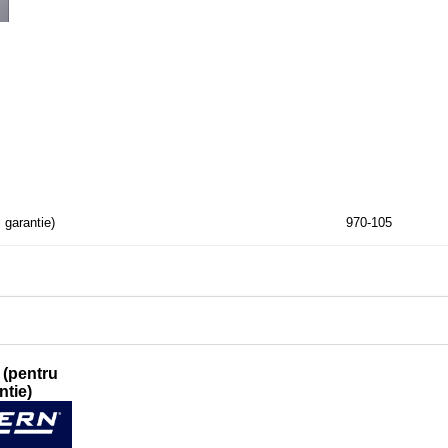
 garantie)
970-105
 (pentru
ntie)