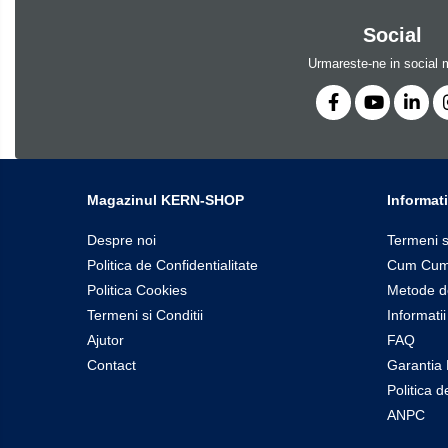
OIML M1
Social
OIML M2
Urmareste-ne in social 
OIML M3
Greutati individuale
OIML E1
OIML E2
OIML F1
Magazinul KERN-SHOP
Informati
OIML F2
Despre noi
Termeni s
OIML M1
Politica de Confidentialitate
Cum Cum
OIML M2
Politica Cookies
Metode d
OIML M3
Termeni si Conditii
Informatii
Greutati newtoniene
Ajutor
FAQ
Bare suport
Contact
Garantia 
Bare suport (Newtoniene)
Politica 
Celule de forta
ANPC
Celule de sarcina