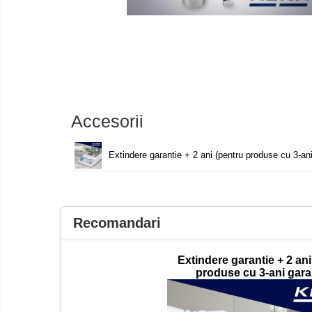
Software
Cantare de numarare
Accesorii
Cantare de podea
Produse
Cantare drive-through
noi
Cantare pentru paleti
Punti de cantarire
Cantare pentru macara
Accesorii
Cantare medicale
Cantar cu balustrada
Extindere garantie + 2 ani (pentru produse cu 3-ani
Cantare bebelusi
Cantare cu platforma pentru scaune
cu rotile
Cantare cu scaun
Recomandari
Cantare de baie
Cantare personale
Extindere garantie + 2 ani
produse cu 3-ani gara
Dinamometre de mana
Masurare dimensiuni corporale