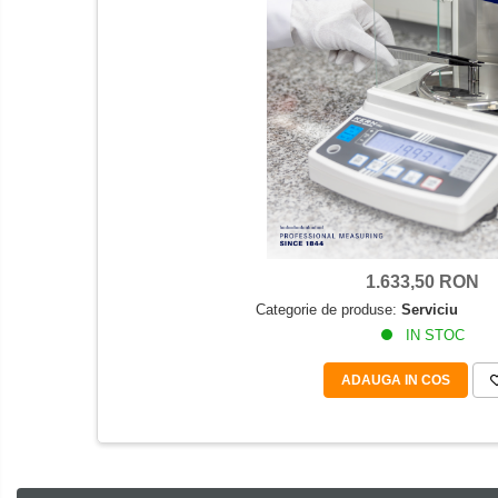
Sisteme de cantarire Industry 4.0
Accesorii greutati
Cutii din aluminiu
Cutii din lemn
Cutii din plastic
Manipulare greutati
Manusi
Pensete
Pensule
Set verificare minimal
1.633,50 RON
Cutii pentru clean room
Categorie de produse:
Serviciu
IN STOC
Cutii din POM
Seturi de greutati
ADAUGA IN COS
OIML E1
OIML E2
OIML F1
OIML F2