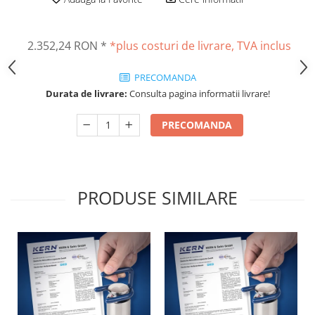
Masurare dimensiuni corporale
Sisteme Industry 4.0
Sisteme de cantarire Industry 4.0
2.352,24 RON
*
*plus costuri de livrare, TVA inclus
Greutati de testare
Accesorii greutati
PRECOMANDA
Durata de livrare:
Consulta pagina informatii livrare!
Cutii din aluminiu
Cutii din lemn
PRECOMANDA
Cutii din plastic
Manipulare greutati
Manusi
Pensete
PRODUSE SIMILARE
Pensule
Set verificare minimal
Cutii pentru clean room
Cutii din POM
Seturi de greutati
OIML E1