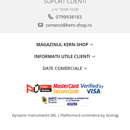
SUPORT CLIENTI
Instrumente de masurare
L-V: 10:00-16:00
Celule de forta
0799938183
Celule de sarcina
comenzi@kern-shop.ro
Celule masurare masa
Senzori de cuplu
Durometre
MAGAZINUL KERN-SHOP
Durometre pentru metale (Leeb)
INFORMATII UTILE CLIENTI
Durometre pentru metale (UCI)
Durometre pentru plastic (Shore)
DATE COMERCIALE
Dispozitive de masurare a lungimii
Masurare metrica a lungimii
Componente pentru masurare
Transmitatoare
Colorimetre
Dynamic Instruments SRL |
Platforma E-commerce by Gomag
Masurare forta
Bacuri cu surub