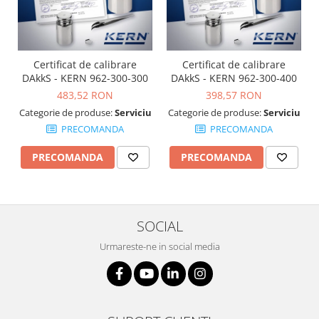
OIML E2
OIML F1
OIML F2
OIML M1
Certificat de calibrare
Certificat de calibrare
DAkkS - KERN 962-300-300
DAkkS - KERN 962-300-400
OIML M2
483,52 RON
398,57 RON
OIML M3
Categorie de produse:
Serviciu
Categorie de produse:
Serviciu
Greutati individuale
PRECOMANDA
PRECOMANDA
OIML E1
PRECOMANDA
PRECOMANDA
OIML E2
OIML F1
OIML F2
OIML M1
SOCIAL
OIML M2
Urmareste-ne in social media
OIML M3
Greutati newtoniene
Bare suport
Bare suport (Newtoniene)