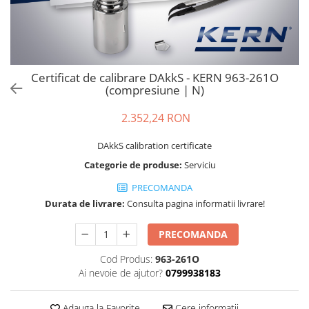
Cantare de banc
Cantare de numarare
Cantare de podea
Cantare drive-through
Certificat de calibrare DAkkS - KERN 963-261O
Cantare pentru paleti
(compresiune | N)
Punti de cantarire
Cantare pentru macara
2.352,24 RON
Cantare medicale
DAkkS calibration certificate
Cantare medicale
Categorie de produse:
Serviciu
Cantar cu balustrada
PRECOMANDA
Cantare bebelusi
Durata de livrare:
Consulta pagina informatii livrare!
Cantare cu platforma pentru
scaune cu rotile
PRECOMANDA
Cantare cu scaun
Cantare de baie
Cod Produs:
963-261O
Ai nevoie de ajutor?
0799938183
Cantare personale
Dinamometre de mana
Adauga la Favorite
Cere informatii