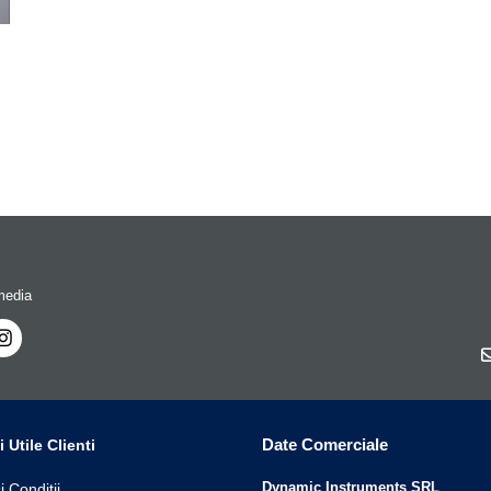
media
Date Comerciale
i Utile Clienti
Dynamic Instruments SRL
i Conditii