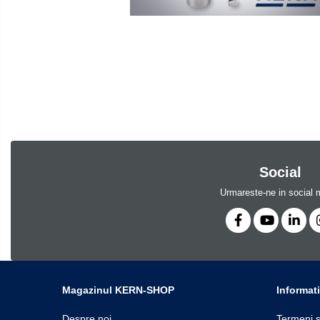
Software
Cantare de numarare
Accesorii
Cantare de podea
Produse
Cantare drive-through
noi
Cantare pentru paleti
Punti de cantarire
Cantare pentru macara
Cantare medicale
Cantar cu balustrada
Social
Cantare bebelusi
Cantare cu platforma pentru scaune
Urmareste-ne in social 
cu rotile
Cantare cu scaun
Cantare de baie
Cantare personale
Dinamometre de mana
Magazinul KERN-SHOP
Informati
Masurare dimensiuni corporale
Despre noi
Termeni s