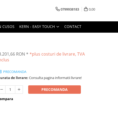
0799938183
0,00
N CUSOS
KERN - EASY TOUCH
CONTACT
3.201,66 RON
*
*plus costuri de livrare, TVA
nclus
PRECOMANDA
urata de livrare:
Consulta pagina informatii livrare!
PRECOMANDA
ompara