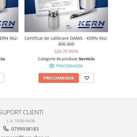
 KERN 962-
Certificat de calibrare DAkkS - KERN 962-
Certificat 
400-400
326,70 RON
ciu
Categorie de produse:
Serviciu
Cate
PRECOMANDA
PRECOMANDA
P
SUPORT CLIENTI
L-V: 10:00-16:00
0799938183