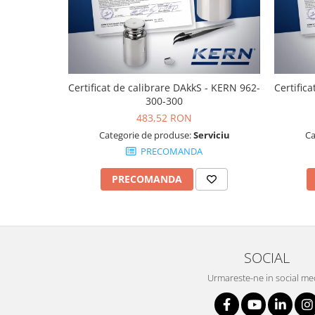
Masurare dimensiuni corporale
Sisteme Industry 4.0
Sisteme de cantarire Industry 4.0
Greutati de testare
Accesorii greutati
Certificat de calibrare DAkkS - KERN 962-
Certific
Cutii din aluminiu
300-300
Cutii din lemn
483,52 RON
Categorie de produse:
Serviciu
Ca
Cutii din plastic
PRECOMANDA
Manipulare greutati
Manusi
PRECOMANDA
Pensete
Pensule
Set verificare minimal
Cutii pentru clean room
SOCIAL
Cutii din POM
Urmareste-ne in social me
Seturi de greutati
OIML E1