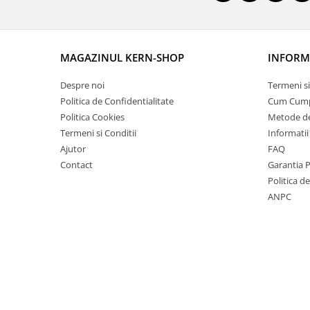
OIML E2
OIML F1
OIML F2
MAGAZINUL KERN-SHOP
INFORMA
OIML M1
OIML M2
Despre noi
Termeni si
OIML M3
Politica de Confidentialitate
Cum Cum
Greutati individuale
Politica Cookies
Metode de
Termeni si Conditii
Informatii
OIML E1
Ajutor
FAQ
OIML E2
Contact
Garantia 
OIML F1
Politica d
OIML F2
ANPC
OIML M1
OIML M2
OIML M3
Greutati newtoniene
Bare suport
Bare suport (Newtoniene)