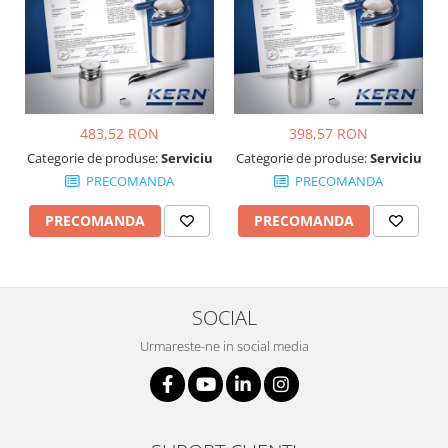
Suporti
Varf de impact
Instrumente optice
Adaptoare
Adaptor camera microscop
483,52 RON
398,57 RON
Altele
Categorie de produse:
Serviciu
Categorie de produse:
Serviciu
Cap microscop
PRECOMANDA
PRECOMANDA
Carcase si genti
PRECOMANDA
PRECOMANDA
Cleme
Condensator microscop
Filtru Lambda
Filtru microscop
SOCIAL
Filtru Quartz wedge
Urmareste-ne in social media
Huse de protectie
Iluminare microscop
Kit camp intunecat
Lichid calibrare