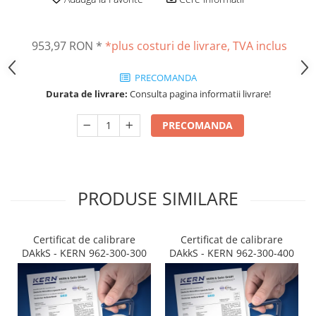
Altele
Masurarea intensitatii sunetului
Cabluri
Termometre cu infrarosu
953,97 RON
*
*plus costuri de livrare, TVA inclus
Cap pivotant
Standuri testare forta
Carlige
Standuri testare manuala
PRECOMANDA
Cleme
Standuri testare motorizata
Durata de livrare:
Consulta pagina informatii livrare!
Convertor Analog-Digital
Cutie de jonctiune
PRECOMANDA
Inele suport
Maner
Picioare ajustabile
PRODUSE SIMILARE
Piese pentru compresiune
Piulite zimtate si hexagonale
Placa de montaj
Certificat de calibrare
Certificat de calibrare
Placi etalon
DAkkS - KERN 962-300-300
DAkkS - KERN 962-300-400
Senzori
Set pentru compresiune
Set suruburi otel