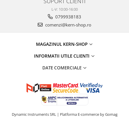
SUPORT CLIENTI
Masa microscop
L-V: 10:00-16:00
Obiective microscoape
0799938183
Oculare microscop
comenzi@kern-shop.ro
Standuri Stereomicroscoape
Unitate contrast de faza
Unitate fluorescenta
MAGAZINUL KERN-SHOP
Unitate polarizare
Standard calibrare
INFORMATII UTILE CLIENTI
Scala aditionala refractometru
DATE COMERCIALE
Dynamic Instruments SRL |
Platforma E-commerce by Gomag