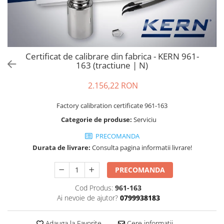
Cantare de banc
Cantare de numarare
Cantare de podea
Cantare drive-through
Certificat de calibrare din fabrica - KERN 961-
Cantare pentru paleti
163 (tractiune | N)
Punti de cantarire
Cantare pentru macara
2.156,22 RON
Cantare medicale
Factory calibration certificate 961-163
Cantare medicale
Categorie de produse:
Serviciu
Cantar cu balustrada
PRECOMANDA
Cantare bebelusi
Durata de livrare:
Consulta pagina informatii livrare!
Cantare cu platforma pentru
scaune cu rotile
PRECOMANDA
Cantare cu scaun
Cantare de baie
Cod Produs:
961-163
Ai nevoie de ajutor?
0799938183
Cantare personale
Dinamometre de mana
Adauga la Favorite
Cere informatii