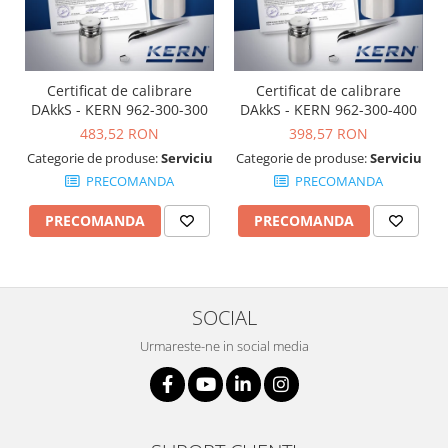
OIML E2
OIML F1
OIML F2
OIML M1
Certificat de calibrare
Certificat de calibrare
DAkkS - KERN 962-300-300
DAkkS - KERN 962-300-400
OIML M2
483,52 RON
398,57 RON
OIML M3
Categorie de produse:
Serviciu
Categorie de produse:
Serviciu
Greutati individuale
PRECOMANDA
PRECOMANDA
OIML E1
PRECOMANDA
PRECOMANDA
OIML E2
OIML F1
OIML F2
OIML M1
SOCIAL
OIML M2
Urmareste-ne in social media
OIML M3
Greutati newtoniene
Bare suport
Bare suport (Newtoniene)