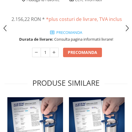
Masurare dimensiuni corporale
Sisteme Industry 4.0
Sisteme de cantarire Industry 4.0
2.156,22 RON
*
*plus costuri de livrare, TVA inclus
Greutati de testare
Accesorii greutati
PRECOMANDA
Durata de livrare:
Consulta pagina informatii livrare!
Cutii din aluminiu
Cutii din lemn
PRECOMANDA
Cutii din plastic
Manipulare greutati
Manusi
Pensete
PRODUSE SIMILARE
Pensule
Set verificare minimal
Cutii pentru clean room
Cutii din POM
Seturi de greutati
OIML E1