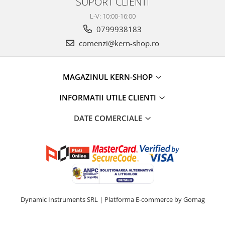
SUPORT CLIENTI
Instrumente de masurare
L-V: 10:00-16:00
Celule de forta
0799938183
Celule de sarcina
comenzi@kern-shop.ro
Celule masurare masa
Senzori de cuplu
Durometre
MAGAZINUL KERN-SHOP
Durometre pentru metale (Leeb)
INFORMATII UTILE CLIENTI
Durometre pentru metale (UCI)
Durometre pentru plastic (Shore)
DATE COMERCIALE
Dispozitive de masurare a lungimii
Masurare metrica a lungimii
Componente pentru masurare
Transmitatoare
Colorimetre
Dynamic Instruments SRL |
Platforma E-commerce by Gomag
Masurare forta
Bacuri cu surub