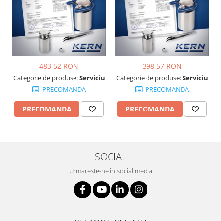
Suporti
Varf de impact
Instrumente optice
Adaptoare
Adaptor camera microscop
483,52 RON
398,57 RON
Altele
Categorie de produse:
Serviciu
Categorie de produse:
Serviciu
Cap microscop
PRECOMANDA
PRECOMANDA
Carcase si genti
PRECOMANDA
PRECOMANDA
Cleme
Condensator microscop
Filtru Lambda
Filtru microscop
SOCIAL
Filtru Quartz wedge
Urmareste-ne in social media
Huse de protectie
Iluminare microscop
Kit camp intunecat
Lichid calibrare