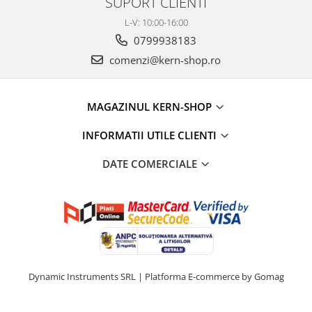
SUPORT CLIENTI
Masa microscop
L-V: 10:00-16:00
Obiective microscoape
0799938183
Oculare microscop
comenzi@kern-shop.ro
Standuri Stereomicroscoape
Unitate contrast de faza
Unitate fluorescenta
MAGAZINUL KERN-SHOP
Unitate polarizare
Standard calibrare
INFORMATII UTILE CLIENTI
Scala aditionala refractometru
DATE COMERCIALE
Dynamic Instruments SRL |
Platforma E-commerce by Gomag