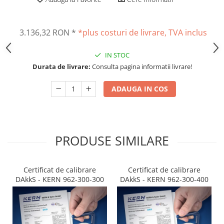
Altele
Masurarea intensitatii sunetului
Cabluri
Termometre cu infrarosu
3.136,32 RON
*
*plus costuri de livrare, TVA inclus
Cap pivotant
Standuri testare forta
Carlige
Standuri testare manuala
IN STOC
Cleme
Standuri testare motorizata
Durata de livrare:
Consulta pagina informatii livrare!
Convertor Analog-Digital
Cutie de jonctiune
ADAUGA IN COS
Inele suport
Maner
Picioare ajustabile
PRODUSE SIMILARE
Piese pentru compresiune
Piulite zimtate si hexagonale
Placa de montaj
Certificat de calibrare
Certificat de calibrare
Placi etalon
DAkkS - KERN 962-300-300
DAkkS - KERN 962-300-400
Senzori
Set pentru compresiune
Set suruburi otel