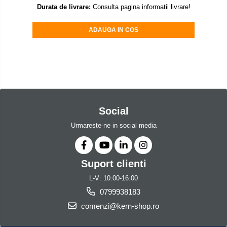
Mediul si siguranta muncii
Instrumente de masurare
Durata de livrare:
Consulta pagina informatii livrare!
Bare suport (Newtoniene)
Masurarea intensitatii luminoase
Adaptoare
Masurarea intensitatii sunetului
ADAUGA IN COS
Altele
Termometre cu infrarosu
Cabluri
Cap pivotant
Standuri testare forta
Carlige
Standuri testare manuala
Cleme
Standuri testare motorizata
Convertor Analog-Digital
Social
Cutie de jonctiune
Urmareste-ne in social media
Inele suport
Maner
Picioare ajustabile
Suport clienti
Piese pentru compresiune
L-V: 10:00-16:00
Piulite zimtate si hexagonale
0799938183
Placa de montaj
comenzi@kern-shop.ro
Placi etalon
Senzori