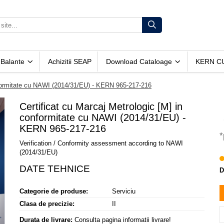
 Balante
Achizitii SEAP
Download Cataloage
KERN C
onformitate cu NAWI (2014/31/EU) - KERN 965-217-216
Certificat cu Marcaj Metrologic [M] in
conformitate cu NAWI (2014/31/EU) -
KERN 965-217-216
*
Verification / Conformity assessment according to NAWI
(2014/31/EU)
D
Categorie de produse:
Serviciu
Clasa de precizie:
II
Durata de livrare:
Consulta pagina informatii livrare!