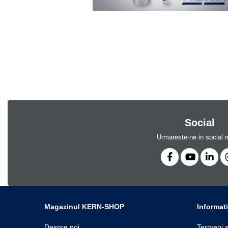
Software
Cantare de numarare
Accesorii
Cantare de podea
Produse
Cantare drive-through
noi
Cantare pentru paleti
Punti de cantarire
Cantare pentru macara
Cantare medicale
Cantar cu balustrada
Social
Cantare bebelusi
Cantare cu platforma pentru scaune
Urmareste-ne in social 
cu rotile
Cantare cu scaun
Cantare de baie
Cantare personale
Dinamometre de mana
Magazinul KERN-SHOP
Informati
Masurare dimensiuni corporale
Despre noi
Termeni s