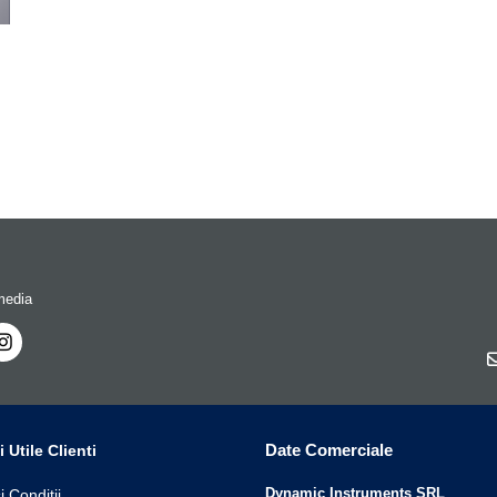
media
Date Comerciale
i Utile Clienti
Dynamic Instruments SRL
i Conditii