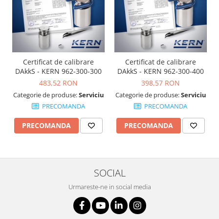
OIML E2
OIML F1
OIML F2
OIML M1
OIML M2
Certificat de calibrare
Certificat de calibrare
OIML M3
DAkkS - KERN 962-300-300
DAkkS - KERN 962-300-400
Greutati individuale
483,52 RON
398,57 RON
Categorie de produse:
Serviciu
Categorie de produse:
Serviciu
OIML E1
PRECOMANDA
PRECOMANDA
OIML E2
OIML F1
PRECOMANDA
PRECOMANDA
OIML F2
OIML M1
OIML M2
SOCIAL
OIML M3
Greutati newtoniene
Urmareste-ne in social media
Bare suport
Bare suport (Newtoniene)