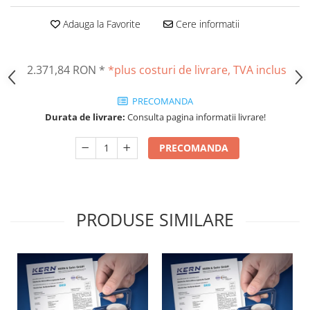
Masurare dimensiuni corporale
Sisteme Industry 4.0
Adauga la Favorite
Cere informatii
Sisteme de cantarire Industry 4.0
Greutati de testare
2.371,84 RON
*
*plus costuri de livrare, TVA inclus
Accesorii greutati
Cutii din aluminiu
PRECOMANDA
Cutii din lemn
Durata de livrare:
Consulta pagina informatii livrare!
Cutii din plastic
PRECOMANDA
Manipulare greutati
Manusi
Pensete
Pensule
PRODUSE SIMILARE
Set verificare minimal
Cutii pentru clean room
Cutii din POM
Seturi de greutati
OIML E1