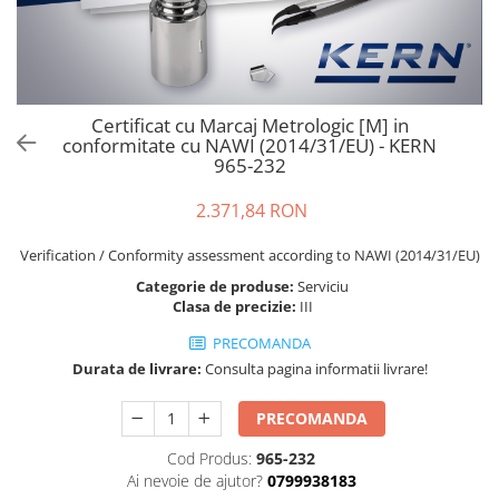
Cantare de banc
Cantare de numarare
Cantare de podea
Cantare drive-through
Certificat cu Marcaj Metrologic [M] in
Cantare pentru paleti
conformitate cu NAWI (2014/31/EU) - KERN
Punti de cantarire
965-232
Cantare pentru macara
2.371,84 RON
Cantare medicale
Cantare medicale
Verification / Conformity assessment according to NAWI (2014/31/EU)
Cantar cu balustrada
Categorie de produse:
Serviciu
Cantare bebelusi
Clasa de precizie:
III
Cantare cu platforma pentru
PRECOMANDA
scaune cu rotile
Durata de livrare:
Consulta pagina informatii livrare!
Cantare cu scaun
Cantare de baie
PRECOMANDA
Cantare personale
Cod Produs:
965-232
Dinamometre de mana
Ai nevoie de ajutor?
0799938183