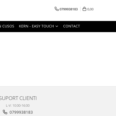
0799938183
0,00
N CUSOS
KERN - EASY TOUCH
CONTACT
SUPORT CLIENTI
L-V: 10:00-16:00
0799938183