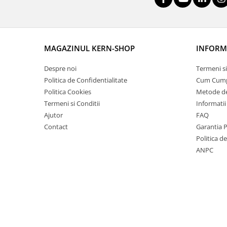
Cantare de banc
Cantare de numarare
Cantare de podea
Cantare drive-through
MAGAZINUL KERN-SHOP
INFORMA
Cantare pentru paleti
Despre noi
Termeni si
Punti de cantarire
Politica de Confidentialitate
Cum Cum
Cantare pentru macara
Politica Cookies
Metode de
Cantare medicale
Termeni si Conditii
Informatii
Cantare medicale
Ajutor
FAQ
Cantar cu balustrada
Contact
Garantia 
Cantare bebelusi
Politica d
ANPC
Cantare cu platforma pentru
scaune cu rotile
Cantare cu scaun
Cantare de baie
Cantare personale
Dinamometre de mana