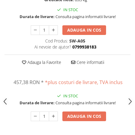
Altele
Masurarea intensitatii sunetului
IN STOC
Cabluri
Termometre cu infrarosu
Durata de livrare:
Consulta pagina informatii livrare!
Cap pivotant
Standuri testare forta
Carlige
ADAUGA IN COS
Standuri testare manuala
Cleme
Standuri testare motorizata
Cod Produs:
SW-A05
Convertor Analog-Digital
Ai nevoie de ajutor?
0799938183
Cutie de jonctiune
Inele suport
Adauga la Favorite
Cere informatii
Maner
Picioare ajustabile
457,38 RON
*
*plus costuri de livrare, TVA inclus
Piese pentru compresiune
Piulite zimtate si hexagonale
IN STOC
Placa de montaj
Durata de livrare:
Consulta pagina informatii livrare!
Placi etalon
Senzori
ADAUGA IN COS
Set pentru compresiune
Set suruburi otel