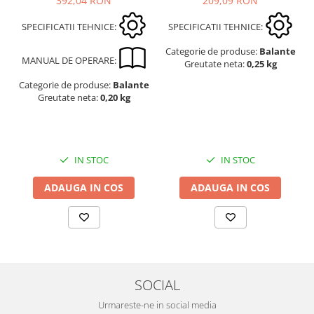
209,09 RON
392,04 RON
Masa microscop
Obiective microscoape
SPECIFICATII TEHNICE:
SPECIFICATII TEHNICE:
Oculare microscop
Categorie de produse:
Balante
MANUAL DE OPERARE:
Standuri Stereomicroscoape
Greutate neta:
0,25 kg
Unitate contrast de faza
Categorie de produse:
Balante
Greutate neta:
0,20 kg
Unitate fluorescenta
Unitate polarizare
Standard calibrare
Scala aditionala refractometru
IN STOC
IN STOC
ADAUGA IN COS
ADAUGA IN COS
SOCIAL
Urmareste-ne in social media