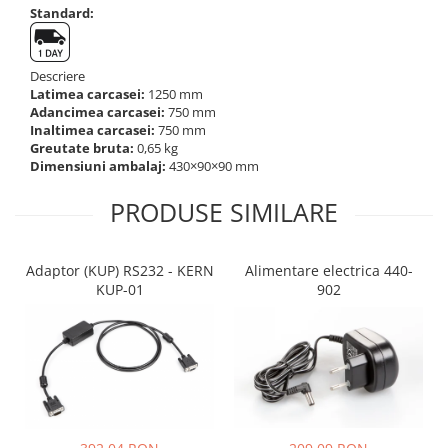
Suporti
Standard:
Varf de impact
Instrumente optice
Descriere
Latimea carcasei:
1250 mm
Adaptoare
Adancimea carcasei:
750 mm
Adaptor camera microscop
Inaltimea carcasei:
750 mm
Altele
Greutate bruta:
0,65 kg
Dimensiuni ambalaj:
430×90×90 mm
Cap microscop
Carcase si genti
PRODUSE SIMILARE
Cleme
Condensator microscop
Adaptor (KUP) RS232 - KERN
Alimentare electrica 440-
Filtru Lambda
KUP-01
902
Filtru microscop
Filtru Quartz wedge
Huse de protectie
Iluminare microscop
Kit camp intunecat
Lichid calibrare