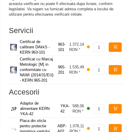
aceasta verificare nu poate fi efectuata dupa livrare, conform
legislatiei. Va rugam sa furnizati adresa completa a locului de
utilizare pentru efectuarea verificarii initiale.
Servicii
Certificat de
963-
1.372,14
calibrare DAkkS -
101
RON
*
KERN 963-101
Certificat cu Marcaj
Metrologic [M] in
965-
1.535,49
conformitate cu
201
RON
*
NAWI (2014/31/EU)
- KERN 965-201
Accesorii
Adaptor de
YKA-
588,06
alimentare KERN
42
RON
*
YKA-42
Placa din sticla
pentru protectie
ABP-
1.078,11
impotriva vantului
A02
RON
*