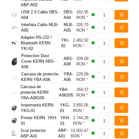
ABP-A02
USB 2.0 Cablu DBS-
DBS-
182,95
A04
A04
RON
*
Interfata Cablu MLB-
MLB-
326,70
A05
A05
RON
*
Adaptor RS-232 /
YKI-
2.482,92
Bluetooth KERN
02
RON
*
YKI-02
Protective Dust
ABS-
209,09
Cover KERN ABS-
A08
RON
*
A08
Carcasa de protectie
YBA-
228,69
KERN YBA-A06
A06
RON
*
Carcasa de
YBA-
359,37
protectie KERN
A06S05
RON
*
YBA-A06S05
Imprimanta KERN
YKG-
3.855,06
YKG-01
01
RON
*
Printer KERN YKH-
YKH-
2.744,28
01
01
RON
*
Scut protectie
ABP-
13.002,67
ABP-A01
A01
RON
*