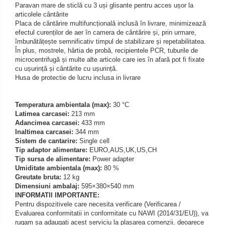
Paravan mare de sticlă cu 3 uși glisante pentru acces ușor la
articolele cântărite
Placa de cântărire multifuncțională inclusă în livrare, minimizează
efectul curenților de aer în camera de cântărire și, prin urmare,
îmbunătățește semnificativ timpul de stabilizare și repetabilitatea.
În plus, mostrele, hârtia de probă, recipientele PCR, tuburile de
microcentrifugă și multe alte articole care ies în afară pot fi fixate
cu ușurință și cântărite cu ușurință.
Husa de protectie de lucru inclusa in livrare
Temperatura ambientala (max):
30 °C
Latimea carcasei:
213 mm
Adancimea carcasei:
433 mm
Inaltimea carcasei:
344 mm
Sistem de cantarire:
Single cell
Tip adaptor alimentare:
EURO,AUS,UK,US,CH
Tip sursa de alimentare:
Power adapter
Umiditate ambientala (max):
80 %
Greutate bruta:
12 kg
Dimensiuni ambalaj:
595×380×540 mm
INFORMATII IMPORTANTE:
Pentru dispozitivele care necesita verificare (Verificarea /
Evaluarea conformitatii in conformitate cu NAWI (2014/31/EU)), va
rugam sa adaugati acest serviciu la plasarea comenzii, deoarece