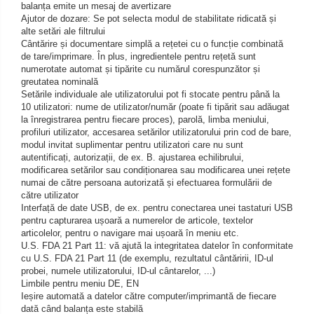
balanța emite un mesaj de avertizare
Ajutor de dozare: Se pot selecta modul de stabilitate ridicată și
alte setări ale filtrului
Cântărire și documentare simplă a rețetei cu o funcție combinată
de tare/imprimare. În plus, ingredientele pentru rețetă sunt
numerotate automat și tipărite cu numărul corespunzător și
greutatea nominală
Setările individuale ale utilizatorului pot fi stocate pentru până la
10 utilizatori: nume de utilizator/număr (poate fi tipărit sau adăugat
la înregistrarea pentru fiecare proces), parolă, limba meniului,
profiluri utilizator, accesarea setărilor utilizatorului prin cod de bare,
modul invitat suplimentar pentru utilizatori care nu sunt
autentificați, autorizații, de ex. B. ajustarea echilibrului,
modificarea setărilor sau condiționarea sau modificarea unei rețete
numai de către persoana autorizată și efectuarea formulării de
către utilizator
Interfață de date USB, de ex. pentru conectarea unei tastaturi USB
pentru capturarea ușoară a numerelor de articole, textelor
articolelor, pentru o navigare mai ușoară în meniu etc.
U.S. FDA 21 Part 11: vă ajută la integritatea datelor în conformitate
cu U.S. FDA 21 Part 11 (de exemplu, rezultatul cântăririi, ID-ul
probei, numele utilizatorului, ID-ul cântarelor, ...)
Limbile pentru meniu DE, EN
Ieșire automată a datelor către computer/imprimantă de fiecare
dată când balanța este stabilă