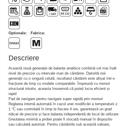
Iluminare microscop
Kit camp intunecat
Lichid calibrare
Masa microscop
Optionale:
Fabrica:
Obiective microscoape
Oculare microscop
Standuri Stereomicroscoape
Descriere
Unitate contrast de faza
Unitate fluorescenta
Această nouă generație de balanțe analitice combină cel mai înalt
Unitate polarizare
nivel de precizie cu intervale mari de cântărire. Datorită noii
generații cu o singură celulă, rezultatul cântăririi este afișat într-o
Standard calibrare
fracțiune de timp cu modele comparabile. Împreună cu meniul
Scala aditionala refractometru
structurat intuitiv, aceasta înseamnă că puteți lucra eficient și
rapid
Pad de navigare pentru navigare super rapidă prin meniuri
Reglarea internă automată în cazul unei modificări a temperaturii ≥
1 °C sau controlată în timp la fiecare 4 ore, garantează un grad
ridicat de precizie și face balanța independentă de locul de utilizare
Greutatea minimă a probei poate fi stocată manual în dispozitiv
sau calculată automat. Pentru cântăririle sub această valoare,