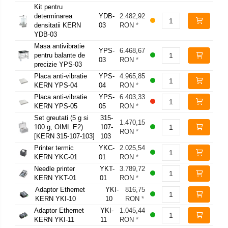
Kit pentru
determinarea
YDB-
2.482,92
densitatii KERN
03
RON
*
YDB-03
Masa antivibratie
YPS-
6.468,67
pentru balante de
03
RON
*
precizie YPS-03
Placa anti-vibratie
YPS-
4.965,85
KERN YPS-04
04
RON
*
Placa anti-vibratie
YPS-
6.403,33
KERN YPS-05
05
RON
*
Set greutati (5 g si
315-
1.470,15
100 g, OIML E2)
107-
RON
*
[KERN 315-107-103]
103
Printer termic
YKC-
2.025,54
KERN YKC-01
01
RON
*
Needle printer
YKT-
3.789,72
KERN YKT-01
01
RON
*
Adaptor Ethernet
YKI-
816,75
KERN YKI-10
10
RON
*
Adaptor Ethernet
YKI-
1.045,44
KERN YKI-11
11
RON
*