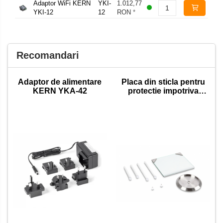
Adaptor WiFi KERN
YKI-
1.012,77
YKI-12
12
RON
*
Recomandari
Adaptor de alimentare
Placa din sticla pentru
KERN YKA-42
protectie impotriva
vantului ABP-A02