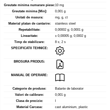
Mediul si siguranta muncii
Instrumente de masurare
Bare suport (Newtoniene)
Greutate minima numarare piese:
10 mg
Masurarea intensitatii luminoase
Adaptoare
Greutate minima [Min]:
0,001 g
Masurarea intensitatii sunetului
Altele
Unitati de masura:
mg, g, ct
Termometre cu infrarosu
Cabluri
Material platan de cantarire:
stainless steel
Cap pivotant
Standuri testare forta
Repetabilitate:
0,00002 g; 0,0001 g
Carlige
Linearitate:
± 0,00005 g; 0,0002 g
Standuri testare manuala
Cleme
Timp de stabilizare:
8 s; 2 s
Standuri testare motorizata
Convertor Analog-Digital
SPECIFICATII TEHNICE:
Cutie de jonctiune
Inele suport
BROSURA PRODUS:
Maner
Picioare ajustabile
MANUAL DE OPERARE:
Piese pentru compresiune
Piulite zimtate si hexagonale
Categorie de produse:
Balante de laborator
Placa de montaj
Valori de calibrare:
0,001 g
Placi etalon
Clasa de precizie:
I
Material Carcasa:
cast aluminium, plastic
Senzori