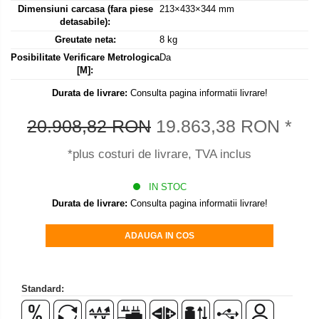
Dimensiuni carcasa (fara piese
213×433×344 mm
Set pentru compresiune
detasabile):
Set suruburi otel
Greutate neta:
8 kg
Suporti
Posibilitate Verificare Metrologica
Da
Varf de impact
[M]:
Instrumente optice
Durata de livrare:
Consulta pagina informatii livrare!
Adaptoare
20.908,82 RON
19.863,38 RON
*
Adaptor camera microscop
*plus costuri de livrare, TVA inclus
Altele
Cap microscop
IN STOC
Carcase si genti
Durata de livrare:
Consulta pagina informatii livrare!
Cleme
Condensator microscop
ADAUGA IN COS
Filtru Lambda
Filtru microscop
Filtru Quartz wedge
Standard:
Huse de protectie