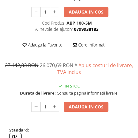
Suporti
Varf de impact
ADAUGA IN COS
Instrumente optice
Cod Produs:
ABP 100-5M
Adaptoare
Ai nevoie de ajutor?
0799938183
Adaptor camera microscop
Adauga la Favorite
Cere informatii
Altele
Cap microscop
Carcase si genti
27.442,83 RON
26.070,69 RON
*
*plus costuri de livrare,
Cleme
TVA inclus
Condensator microscop
Filtru Lambda
IN STOC
Filtru microscop
Durata de livrare:
Consulta pagina informatii livrare!
Filtru Quartz wedge
ADAUGA IN COS
Huse de protectie
Iluminare microscop
Kit camp intunecat
Standard:
Lichid calibrare