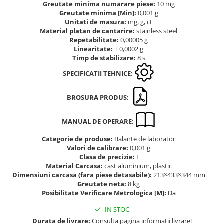
Greutate minima numarare piese:
10 mg
Altele
Masurarea intensitatii sunetului
Greutate minima [Min]:
0,001 g
Cabluri
Unitati de masura:
mg, g, ct
Termometre cu infrarosu
Material platan de cantarire:
stainless steel
Cap pivotant
Standuri testare forta
Repetabilitate:
0,00005 g
Carlige
Linearitate:
± 0,0002 g
Standuri testare manuala
Timp de stabilizare:
8 s
Cleme
Standuri testare motorizata
Convertor Analog-Digital
SPECIFICATII TEHNICE:
Cutie de jonctiune
BROSURA PRODUS:
Inele suport
Maner
MANUAL DE OPERARE:
Picioare ajustabile
Piese pentru compresiune
Categorie de produse:
Balante de laborator
Valori de calibrare:
0,001 g
Piulite zimtate si hexagonale
Clasa de precizie:
I
Placa de montaj
Material Carcasa:
cast aluminium, plastic
Dimensiuni carcasa (fara piese detasabile):
213×433×344 mm
Placi etalon
Greutate neta:
8 kg
Senzori
Posibilitate Verificare Metrologica [M]:
Da
Set pentru compresiune
IN STOC
Set suruburi otel
Durata de livrare:
Consulta pagina informatii livrare!