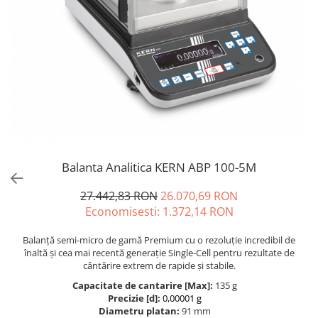
Masurare forta
Dispozitive display
OIML F1
Bacuri cu surub
Elemente de protectie
OIML F2
Masurarea fortei - Digital
Imprimante
OIML M1
Masurarea mecanica a fortei
Ionizatoare
OIML M2
Testere pietre funerare
Kit pentru determinarea densitatii
OIML M3
Masurare cuplu
Masa de cantarire
Greutati individuale
Modul de interfatare
Masurare cuplu pentru capace cu
OIML E1
filet
Placi etalon
OIML E2
Masurare cuplu pentru scule
Platforme de cantarire
Balanta Analitica KERN ABP 100-5M
OIML F1
Masurarea grosimii stratului
Rampe si Rame din otel
OIML F2
27.442,83 RON
26.070,69 RON
Set calibrare temperatura
Masurarea grosimii stratului -
OIML M1
Economisesti:
1.372,14
RON
Digital
Suporti
OIML M2
Masurarea grosimii materialului
Tije pentru inaltime
Balanță semi-micro de gamă Premium cu o rezoluție incredibil de
OIML M3
Balustrade
înaltă și cea mai recentă generație Single-Cell pentru rezultate de
Metoda Echo-Echo
Greutati newtoniene
cântărire extrem de rapide și stabile.
Foot switches
Metoda Pulse-Echo
Bare suport
Capacitate de cantarire [Max]:
135 g
Instrumente de masurare
Mediul si siguranta muncii
Bare suport (Newtoniene)
Precizie [d]:
0,00001 g
Diametru platan:
91 mm
Adaptoare
Masurarea intensitatii luminoase