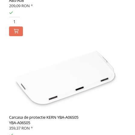
ABS-A08
209,09 RON
*
Carcasa de protectie KERN YBA-A06S05
YBA-A06S05
359,37 RON
*