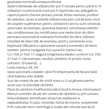
greutatea nominală corespunzătoare.
Setări individuale ale utilizatorilor pot fi stocate pentru până la 10
utilizatori: nume/număr (care pot fi imprimate sau adăugate în
raportul pentru fiecare proces), parolă, limba meniului, profiluri
de utilizator, acces la setările utilizatorului prin cod de bare, mod
de oaspete suplimentar pentru utilizatorii care nu sunt conectați,
autorizații, de exemplu, ajustarea balanței, schimbarea setărilor
sau condiționarea sau modificarea unei rețete doar de către
persoana autorizată & realizarea formulării de către utilizator.
Interfață de date USB, de exemplu, pentru conectarea unui
keyboard USB pentru capturarea ușoară a numerelor de itemi,
textelor, pentru navigarea mai ușoară în meniuri etc.
U.S. FDA 21 Part 11: asigură integritatea datelor conform U.S. FDA
21 Part 11 (de exemplu, rezultat cântărire, ID probă, nume
utilizator, ID balanță, ...).
Limbi meniuri: DE, EN.
Ieșire automată a datelor către PC/imprimantă de fiecare dată
când balanța este stabilă.
Scut de curenți de aer din sticlă mare cu 3 uși glisante pentru
acces ușor la articolele cântărite.
Placă de cântărire multifuncțională inclusă în livrare, minimizează
efectul curenților de aer din camera de cântărire și, prin urmare,
îmbunătățește semnificativ timpul de stabilizare și
repetabilitatea. În plus, mostrele, hârtia de mostre, recipientele
PCR, tuburile micro centrifugă și multe alte articole care ies în