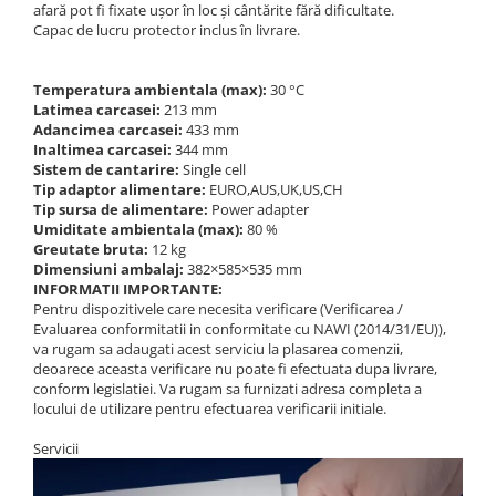
afară pot fi fixate ușor în loc și cântărite fără dificultate.
Capac de lucru protector inclus în livrare.
Temperatura ambientala (max):
30 °C
Latimea carcasei:
213 mm
Adancimea carcasei:
433 mm
Inaltimea carcasei:
344 mm
Sistem de cantarire:
Single cell
Tip adaptor alimentare:
EURO,AUS,UK,US,CH
Tip sursa de alimentare:
Power adapter
Umiditate ambientala (max):
80 %
Greutate bruta:
12 kg
Dimensiuni ambalaj:
382×585×535 mm
INFORMATII IMPORTANTE:
Pentru dispozitivele care necesita verificare (Verificarea /
Evaluarea conformitatii in conformitate cu NAWI (2014/31/EU)),
va rugam sa adaugati acest serviciu la plasarea comenzii,
deoarece aceasta verificare nu poate fi efectuata dupa livrare,
conform legislatiei. Va rugam sa furnizati adresa completa a
locului de utilizare pentru efectuarea verificarii initiale.
Servicii