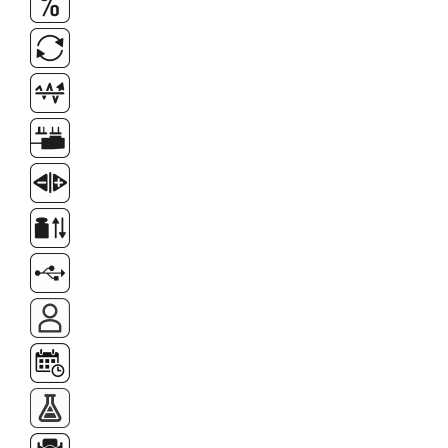
Masa microscop
Obiective microscoape
Oculare microscop
Standuri Stereomicroscoape
Unitate contrast de faza
Unitate fluorescenta
Unitate polarizare
Standard calibrare
Scala aditionala refractometru