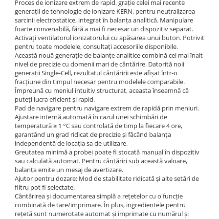
Proces de ionizare extrem de rapid, grație celei mai recente
generații de tehnologie de ionizare KERN, pentru neutralizarea
sarcinii electrostatice, integrat în balanța analitică. Manipulare
foarte convenabilă, fără a mai fi necesar un dispozitiv separat.
Activați ventilatorul ionizatorului cu apăsarea unui buton. Potrivit
pentru toate modelele, consultați accesoriile disponibile.
Această nouă generație de balanțe analitice combină cel mai înalt
nivel de precizie cu domenii mari de cântărire. Datorită noii
generații Single-Cell, rezultatul cântăririi este afișat într-o
fracțiune din timpul necesar pentru modelele comparabile.
Împreună cu meniul intuitiv structurat, aceasta înseamnă că
puteți lucra eficient și rapid.
Pad de navigare pentru navigare extrem de rapidă prin meniuri.
Ajustare internă automată în cazul unei schimbări de
temperatură ≥ 1 °C sau controlată de timp la fiecare 4 ore,
garantând un grad ridicat de precizie și făcând balanța
independentă de locația sa de utilizare.
Greutatea minimă a probei poate fi stocată manual în dispozitiv
sau calculată automat. Pentru cântăriri sub această valoare,
balanța emite un mesaj de avertizare.
Ajutor pentru dozare: Mod de stabilitate ridicată și alte setări de
filtru pot fi selectate.
Cântărirea și documentarea simplă a rețetelor cu o funcție
combinată de tare/imprimare. În plus, ingredientele pentru
rețetă sunt numerotate automat și imprimate cu numărul și