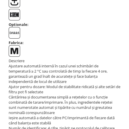
Masurarea fortei - Digital
Masurarea mecanica a fortei
Testere pietre funerare
Masurare cuplu
Optionale:
Masurare cuplu pentru capace cu
filet
Fabrica:
Masurare cuplu pentru scule
Masurarea grosimii stratului
Descriere
Masurarea grosimii stratului -
Ajustare automată internă în cazul unei schimbări de
Digital
temperatură ≥ 2 °C sau controlată de timp la fiecare 4 ore,
Masurarea grosimii materialului
garantează un grad înalt de acuratețe și face balanța
independentă de locul de utilizare
Metoda Echo-Echo
Ajutor pentru dozare: Modul de stabilitate ridicată și alte setări de
filtru pot fi selectate
Metoda Pulse-Echo
Cântărirea și documentarea simplă a rețetelor cu o funcție
Mediul si siguranta muncii
combinată de tarare/imprimare. În plus, ingredientele rețetei
sunt numerotate automat și tipărite cu numărul și greutatea
Masurarea intensitatii luminoase
nominală corespunzătoare
Masurarea intensitatii sunetului
Ieșire automată a datelor către PC/imprimantă de fiecare dată
când balanța este stabilă
Termometre cu infrarosu
Număr de identificare: 4 cifre, tipărit pe protocolul de calibrare,