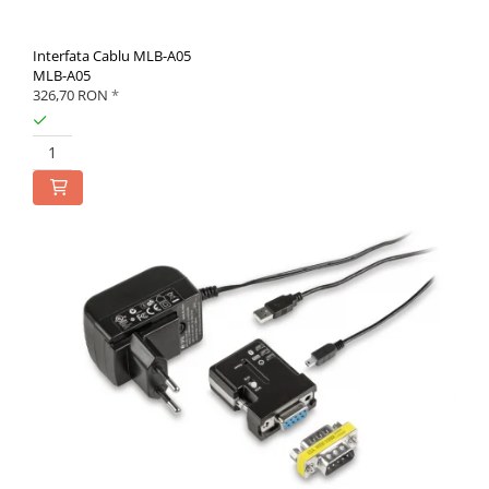
Standuri Stereomicroscoape
Unitate contrast de faza
Interfata Cablu MLB-A05
MLB-A05
Unitate fluorescenta
326,70 RON
*
Unitate polarizare
Standard calibrare
Scala aditionala refractometru
Produse noi