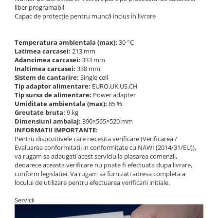
Standuri testare forta
liber programabil
Capac de protecție pentru muncă inclus în livrare
Standuri testare manuala
Standuri testare motorizata
Temperatura ambientala (max):
30 °C
Componente pentru masurare
Latimea carcasei:
213 mm
Componente pentru masurare
Adancimea carcasei:
333 mm
Inaltimea carcasei:
338 mm
Dispozitive display
Sistem de cantarire:
Single cell
Grinzi de cantarire
Tip adaptor alimentare:
EURO,UK,US,CH
Tip sursa de alimentare:
Power adapter
Platforme
Umiditate ambientala (max):
85 %
Sisteme de cantarire Industry 4.0
Greutate bruta:
9 kg
Dimensiuni ambalaj:
390×565×520 mm
Instrumente optice
INFORMATII IMPORTANTE:
Microscoape
Pentru dispozitivele care necesita verificare (Verificarea /
Evaluarea conformitatii in conformitate cu NAWI (2014/31/EU)),
Camere microscop
va rugam sa adaugati acest serviciu la plasarea comenzii,
Microscoape cu lumina transmisa
deoarece aceasta verificare nu poate fi efectuata dupa livrare,
conform legislatiei. Va rugam sa furnizati adresa completa a
Microscoape cu polarizare
locului de utilizare pentru efectuarea verificarii initiale.
Microscoape video
Servicii
Microscop metalurgic
Stereomicroscoape