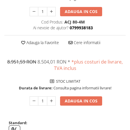
OIML E2
OIML F1
ADAUGA IN COS
OIML F2
Cod Produs:
ACJ 80-4M
OIML M1
Ai nevoie de ajutor?
0799938183
OIML M2
OIML M3
Adauga la Favorite
Cere informatii
Greutati individuale
OIML E1
8.951,59 RON
8.504,01 RON
*
*plus costuri de livrare,
OIML E2
TVA inclus
OIML F1
OIML F2
STOC LIMITAT
OIML M1
Durata de livrare:
Consulta pagina informatii livrare!
OIML M2
ADAUGA IN COS
OIML M3
Greutati newtoniene
Bare suport
Standard:
Bare suport (Newtoniene)