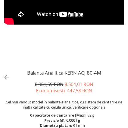
Cantare de banc
Cantare de numarare
Cantare de podea
Cantare drive-through
Cantare pentru paleti
Punti de cantarire
Cantare pentru macara
Cantare medicale
Cantare medicale
Cantar cu balustrada
Balanta Analitica KERN ACJ 80-4M
Cantare bebelusi
8.951,59 RON
8.504,01 RON
Cantare cu platforma pentru
Economisesti:
447,58
RON
scaune cu rotile
Cantare cu scaun
Cel mai vândut model în balanțele analitice, cu sistem de cântărire de
Cantare de baie
înaltă calitate cu celula unica, verificare opțională
Cantare personale
Capacitate de cantarire [Max]:
82 g
Precizie [d]:
0,0001 g
Dinamometre de mana
Diametru platan:
91 mm