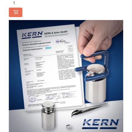
Accesorii
Balante
Adaptoare
Adaptoare electrice
Altele
Baterii reincarcabile
Bluetooth
Cabluri
Cantare suspendate
Carcase si genti
Carlige
Coloane
Convertoare
Covorase cauciuc
Declansator de picior
Dispozitive display
Elemente de protectie