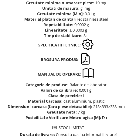
Masurare dimensiuni corporale
Greutate minima numarare piese:
10 mg
Sisteme Industry 4.0
Unitati de masura:
g, mg
Greutate minima [Min]:
0,01 g
Sisteme de cantarire Industry 4.0
Material platan de cantarire:
stainless steel
Repetabilitate:
0,0002 g
Greutati de testare
Linearitate:
± 0,0003 g
Accesorii greutati
Timp de stabilizare:
3 s
Cutii din aluminiu
SPECIFICATII TEHNICE:
Cutii din lemn
Cutii din plastic
BROSURA PRODUS:
Manipulare greutati
Manusi
MANUAL DE OPERARE:
Pensete
Categorie de produse:
Balante de laborator
Pensule
Valori de calibrare:
0,001 g
Clasa de precizie:
I
Set verificare minimal
Material Carcasa:
cast aluminium, plastic
Cutii pentru clean room
Dimensiuni carcasa (fara piese detasabile):
213×333×338 mm
Greutate neta:
7 kg
Cutii din POM
Posibilitate Verificare Metrologica [M]:
Da
Seturi de greutati
STOC LIMITAT
OIML E1
Durata de livrare:
Consulta pagina informatii livrare!