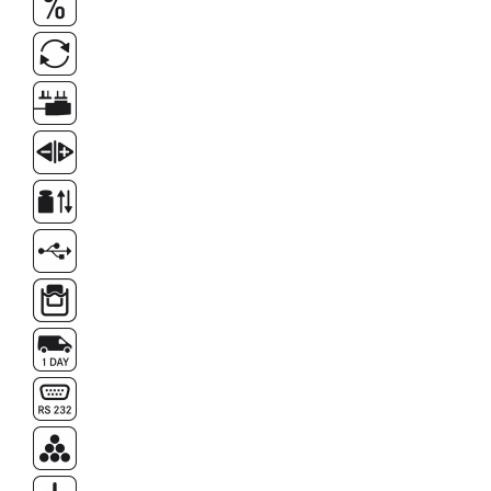
Instrumente de masurare
Celule de forta
Celule de sarcina
Celule masurare masa
Senzori de cuplu
Durometre
Durometre pentru metale (Leeb)
Durometre pentru metale (UCI)
Durometre pentru plastic (Shore)
Dispozitive de masurare a lungimii
Masurare metrica a lungimii
Componente pentru masurare
Transmitatoare
Colorimetre
Masurare forta
Bacuri cu surub