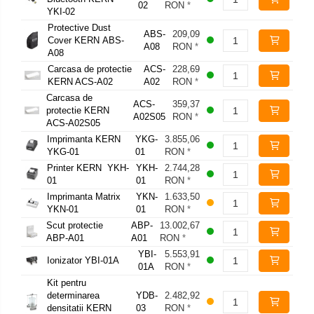
02
RON
*
YKI-02
Protective Dust
ABS-
209,09
Cover KERN ABS-
A08
RON
*
A08
Carcasa de protectie
ACS-
228,69
KERN ACS-A02
A02
RON
*
Carcasa de
ACS-
359,37
protectie KERN
A02S05
RON
*
ACS-A02S05
Imprimanta KERN
YKG-
3.855,06
YKG-01
01
RON
*
Printer KERN YKH-
YKH-
2.744,28
01
01
RON
*
Imprimanta Matrix
YKN-
1.633,50
YKN-01
01
RON
*
Scut protectie
ABP-
13.002,67
ABP-A01
A01
RON
*
YBI-
5.553,91
Ionizator YBI-01A
01A
RON
*
Kit pentru
determinarea
YDB-
2.482,92
densitatii KERN
03
RON
*