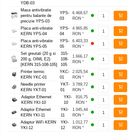
YDB-03
Masa antivibratie
YPS-
6.468,67
pentru balante de
03
RON
*
precizie YPS-03
Placa anti-vibratie
YPS-
4.965,85
KERN YPS-04
04
RON
*
Placa anti-vibratie
YPS-
6.403,33
KERN YPS-05
05
RON
*
Set greutati (20 g si
315-
1.666,17
200 g, OIML E2)
108-
RON
*
[KERN 315-108-105]
105
Printer termic
YKC-
2.025,54
KERN YKC-01
01
RON
*
Needle printer
YKT-
3.789,72
KERN YKT-01
01
RON
*
Adaptor Ethernet
YKI-
816,75
KERN YKI-10
10
RON
*
Adaptor Ethernet
YKI-
1.045,44
KERN YKI-11
11
RON
*
Adaptor WiFi KERN
YKI-
1.012,77
YKI-12
12
RON
*