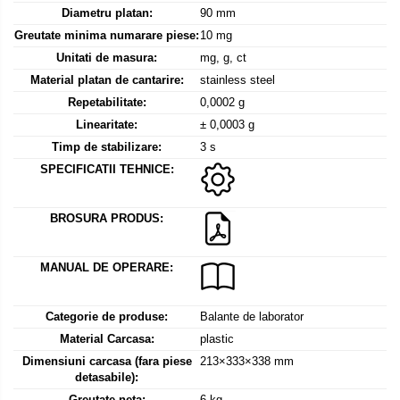
Mediul si siguranta muncii
Instrumente de masurare
Diametru platan:
90 mm
Bare suport (Newtoniene)
Masurarea intensitatii luminoase
Adaptoare
Greutate minima numarare piese:
10 mg
Masurarea intensitatii sunetului
Altele
Unitati de masura:
mg, g, ct
Termometre cu infrarosu
Cabluri
Material platan de cantarire:
stainless steel
Cap pivotant
Repetabilitate:
0,0002 g
Standuri testare forta
Linearitate:
± 0,0003 g
Carlige
Standuri testare manuala
Timp de stabilizare:
3 s
Cleme
Standuri testare motorizata
SPECIFICATII TEHNICE:
Convertor Analog-Digital
Cutie de jonctiune
BROSURA PRODUS:
Inele suport
Maner
MANUAL DE OPERARE:
Picioare ajustabile
Piese pentru compresiune
Categorie de produse:
Balante de laborator
Piulite zimtate si hexagonale
Material Carcasa:
plastic
Placa de montaj
Dimensiuni carcasa (fara piese
213×333×338 mm
Placi etalon
detasabile):
Senzori
Greutate neta:
6 kg