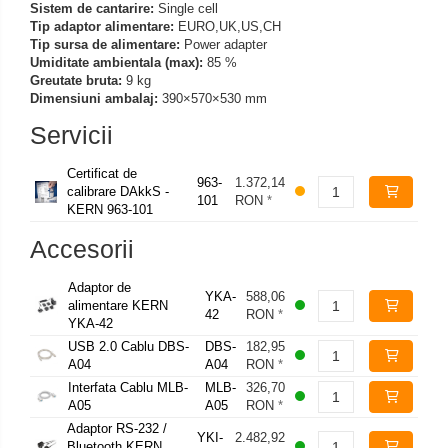
Sistem de cantarire:
Single cell
Tip adaptor alimentare:
EURO,UK,US,CH
Tip sursa de alimentare:
Power adapter
Umiditate ambientala (max):
85 %
Greutate bruta:
9 kg
Dimensiuni ambalaj:
390×570×530 mm
Servicii
Certificat de
963-
1.372,14
calibrare DAkkS -
101
RON
*
KERN 963-101
Accesorii
Adaptor de
YKA-
588,06
alimentare KERN
42
RON
*
YKA-42
USB 2.0 Cablu DBS-
DBS-
182,95
A04
A04
RON
*
Interfata Cablu MLB-
MLB-
326,70
A05
A05
RON
*
Adaptor RS-232 /
YKI-
2.482,92
Bluetooth KERN