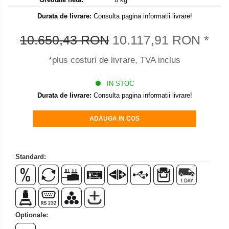
Set pentru compresiune
Durata de livrare:
Consulta pagina informatii livrare!
Set suruburi otel
Suporti
10.650,43 RON
10.117,91 RON
*
Varf de impact
*plus costuri de livrare, TVA inclus
Instrumente optice
Adaptoare
IN STOC
Durata de livrare:
Consulta pagina informatii livrare!
Adaptor camera microscop
Altele
ADAUGA IN COS
Cap microscop
Carcase si genti
Cleme
Standard:
Condensator microscop
Filtru Lambda
Filtru microscop
Filtru Quartz wedge
Optionale:
Huse de protectie