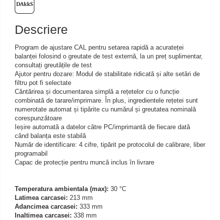
Iluminare microscop
Kit camp intunecat
Descriere
Lichid calibrare
Masa microscop
Program de ajustare CAL pentru setarea rapidă a acurateței
balanței folosind o greutate de test externă, la un preț suplimentar,
Obiective microscoape
consultați greutățile de test
Oculare microscop
Ajutor pentru dozare: Modul de stabilitate ridicată și alte setări de
filtru pot fi selectate
Standuri Stereomicroscoape
Cântărirea și documentarea simplă a rețetelor cu o funcție
Unitate contrast de faza
combinată de tarare/imprimare. În plus, ingredientele rețetei sunt
numerotate automat și tipărite cu numărul și greutatea nominală
Unitate fluorescenta
corespunzătoare
Unitate polarizare
Ieșire automată a datelor către PC/imprimantă de fiecare dată
când balanța este stabilă
Standard calibrare
Număr de identificare: 4 cifre, tipărit pe protocolul de calibrare, liber
Scala aditionala refractometru
programabil
Capac de protecție pentru muncă inclus în livrare
Temperatura ambientala (max):
30 °C
Latimea carcasei:
213 mm
Adancimea carcasei:
333 mm
Inaltimea carcasei:
338 mm