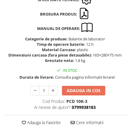
Masurare dimensiuni corporale
Sisteme Industry 4.0
BROSURA PRODUS:
Sisteme de cantarire Industry 4.0
Greutati de testare
MANUAL DE OPERARE:
Accesorii greutati
Categorie de produse:
Balante de laborator
Cutii din aluminiu
Timp de operare baterie:
12 h
Cutii din lemn
Material Carcasa:
plastic
Dimensiuni carcasa (fara piese detasabile):
165×280×75 mm
Cutii din plastic
Greutate neta:
1,8 kg
Manipulare greutati
IN STOC
Manusi
Durata de livrare:
Consulta pagina informatii livrare!
Pensete
Pensule
ADAUGA IN COS
Set verificare minimal
Cod Produs:
PCD 10K-3
Cutii pentru clean room
Ai nevoie de ajutor?
0799938183
Cutii din POM
Seturi de greutati
Adauga la Favorite
Cere informatii
OIML E1