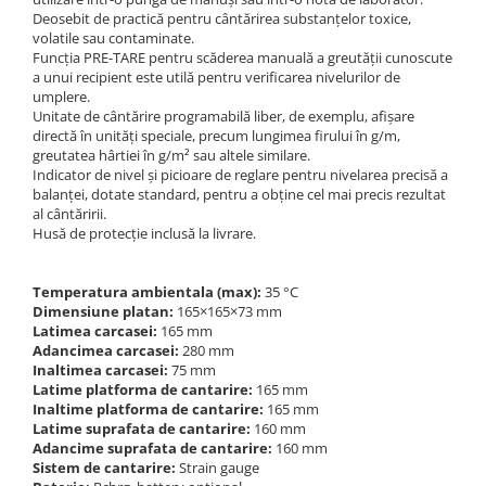
Masurarea fortei - Digital
Deosebit de practică pentru cântărirea substanțelor toxice,
Masurarea mecanica a fortei
volatile sau contaminate.
Funcția PRE-TARE pentru scăderea manuală a greutății cunoscute
Testere pietre funerare
a unui recipient este utilă pentru verificarea nivelurilor de
Masurare cuplu
umplere.
Unitate de cântărire programabilă liber, de exemplu, afișare
Masurare cuplu pentru capace cu
directă în unități speciale, precum lungimea firului în g/m,
filet
greutatea hârtiei în g/m² sau altele similare.
Masurare cuplu pentru scule
Indicator de nivel și picioare de reglare pentru nivelarea precisă a
balanței, dotate standard, pentru a obține cel mai precis rezultat
Masurarea grosimii stratului
al cântăririi.
Husă de protecție inclusă la livrare.
Masurarea grosimii stratului -
Digital
Masurarea grosimii materialului
Temperatura ambientala (max):
35 °C
Dimensiune platan:
165×165×73 mm
Metoda Echo-Echo
Latimea carcasei:
165 mm
Metoda Pulse-Echo
Adancimea carcasei:
280 mm
Inaltimea carcasei:
75 mm
Mediul si siguranta muncii
Latime platforma de cantarire:
165 mm
Inaltime platforma de cantarire:
165 mm
Masurarea intensitatii luminoase
Latime suprafata de cantarire:
160 mm
Masurarea intensitatii sunetului
Adancime suprafata de cantarire:
160 mm
Termometre cu infrarosu
Sistem de cantarire:
Strain gauge