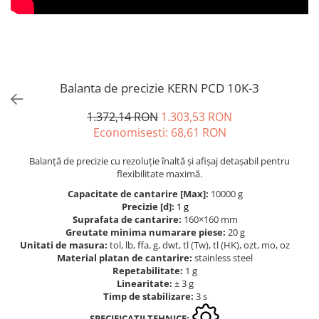
Cantare de banc
Cantare de numarare
Cantare de podea
Cantare drive-through
Cantare pentru paleti
Balanta de precizie KERN PCD 10K-3
Punti de cantarire
1.372,14 RON
1.303,53 RON
Cantare pentru macara
Economisesti:
68,61
RON
Cantare medicale
Cantare medicale
Balanță de precizie cu rezoluție înaltă și afișaj detașabil pentru
flexibilitate maximă.
Cantar cu balustrada
Cantare bebelusi
Capacitate de cantarire [Max]:
10000 g
Precizie [d]:
1 g
Cantare cu platforma pentru
Suprafata de cantarire:
160×160 mm
scaune cu rotile
Greutate minima numarare piese:
20 g
Cantare cu scaun
Unitati de masura:
tol, lb, ffa, g, dwt, tl (Tw), tl (HK), ozt, mo, oz
Material platan de cantarire:
stainless steel
Cantare de baie
Repetabilitate:
1 g
Cantare personale
Linearitate:
± 3 g
Timp de stabilizare:
3 s
Dinamometre de mana
SPECIFICATII TEHNICE: