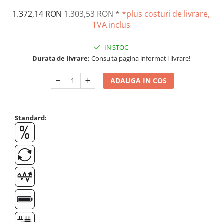
OIML E2
1.372,14 RON
1.303,53 RON
*
*plus costuri de livrare,
OIML F1
TVA inclus
OIML F2
OIML M1
IN STOC
OIML M2
Durata de livrare:
Consulta pagina informatii livrare!
OIML M3
ADAUGA IN COS
Greutati individuale
OIML E1
OIML E2
Standard:
OIML F1
OIML F2
OIML M1
OIML M2
OIML M3
Greutati newtoniene
Bare suport
Bare suport (Newtoniene)