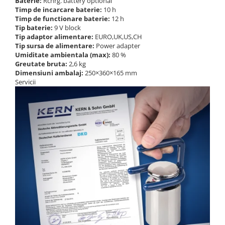
Baterie:
Rchrg. battery optional
Standuri testare forta
Timp de incarcare baterie:
10 h
Timp de functionare baterie:
12 h
Standuri testare manuala
Tip baterie:
9 V block
Standuri testare motorizata
Tip adaptor alimentare:
EURO,UK,US,CH
Componente pentru masurare
Tip sursa de alimentare:
Power adapter
Umiditate ambientala (max):
80 %
Componente pentru masurare
Greutate bruta:
2,6 kg
Dimensiuni ambalaj:
250×360×165 mm
Dispozitive display
Servicii
Grinzi de cantarire
Platforme
Sisteme de cantarire Industry 4.0
Instrumente optice
Microscoape
Camere microscop
Microscoape cu lumina transmisa
Microscoape cu polarizare
Microscoape video
Microscop metalurgic
Stereomicroscoape