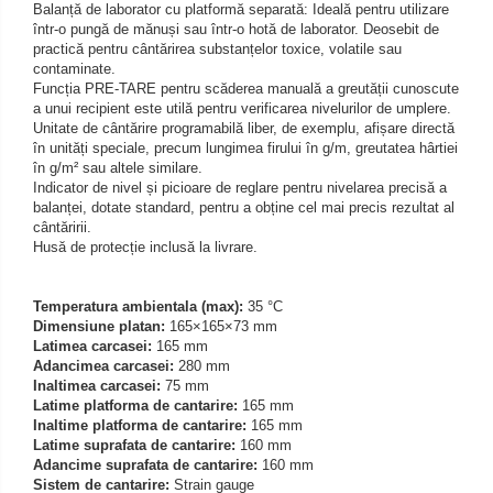
Balanță de laborator cu platformă separată: Ideală pentru utilizare
Iluminare microscop
într-o pungă de mănuși sau într-o hotă de laborator. Deosebit de
Kit camp intunecat
practică pentru cântărirea substanțelor toxice, volatile sau
contaminate.
Lichid calibrare
Funcția PRE-TARE pentru scăderea manuală a greutății cunoscute
Masa microscop
a unui recipient este utilă pentru verificarea nivelurilor de umplere.
Unitate de cântărire programabilă liber, de exemplu, afișare directă
Obiective microscoape
în unități speciale, precum lungimea firului în g/m, greutatea hârtiei
Oculare microscop
în g/m² sau altele similare.
Indicator de nivel și picioare de reglare pentru nivelarea precisă a
Standuri Stereomicroscoape
balanței, dotate standard, pentru a obține cel mai precis rezultat al
Unitate contrast de faza
cântăririi.
Husă de protecție inclusă la livrare.
Unitate fluorescenta
Unitate polarizare
Temperatura ambientala (max):
35 °C
Standard calibrare
Dimensiune platan:
165×165×73 mm
Scala aditionala refractometru
Latimea carcasei:
165 mm
Adancimea carcasei:
280 mm
Inaltimea carcasei:
75 mm
Latime platforma de cantarire:
165 mm
Inaltime platforma de cantarire:
165 mm
Latime suprafata de cantarire:
160 mm
Adancime suprafata de cantarire:
160 mm
Sistem de cantarire:
Strain gauge