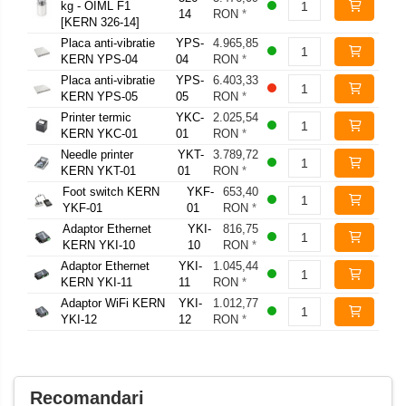
kg - OIML F1
14
RON
*
[KERN 326-14]
Placa anti-vibratie
YPS-
4.965,85
KERN YPS-04
04
RON
*
Placa anti-vibratie
YPS-
6.403,33
KERN YPS-05
05
RON
*
Printer termic
YKC-
2.025,54
KERN YKC-01
01
RON
*
Needle printer
YKT-
3.789,72
KERN YKT-01
01
RON
*
Foot switch KERN
YKF-
653,40
YKF-01
01
RON
*
Adaptor Ethernet
YKI-
816,75
KERN YKI-10
10
RON
*
Adaptor Ethernet
YKI-
1.045,44
KERN YKI-11
11
RON
*
Adaptor WiFi KERN
YKI-
1.012,77
YKI-12
12
RON
*
Recomandari