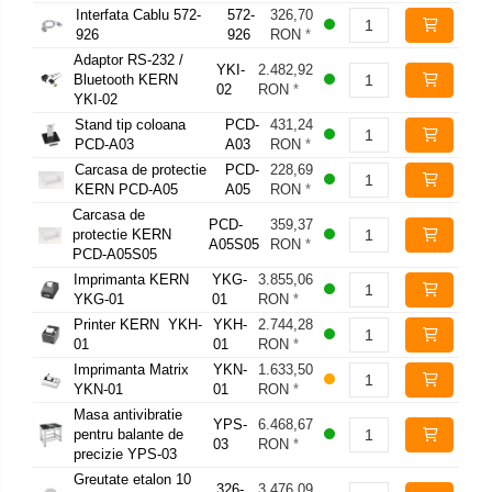
Interfata Cablu 572-
572-
326,70
926
926
RON
*
Adaptor RS-232 /
YKI-
2.482,92
Bluetooth KERN
02
RON
*
YKI-02
Stand tip coloana
PCD-
431,24
PCD-A03
A03
RON
*
Carcasa de protectie
PCD-
228,69
KERN PCD-A05
A05
RON
*
Carcasa de
PCD-
359,37
protectie KERN
A05S05
RON
*
PCD-A05S05
Imprimanta KERN
YKG-
3.855,06
YKG-01
01
RON
*
Printer KERN YKH-
YKH-
2.744,28
01
01
RON
*
Imprimanta Matrix
YKN-
1.633,50
YKN-01
01
RON
*
Masa antivibratie
YPS-
6.468,67
pentru balante de
03
RON
*
precizie YPS-03
Greutate etalon 10
326-
3.476,09