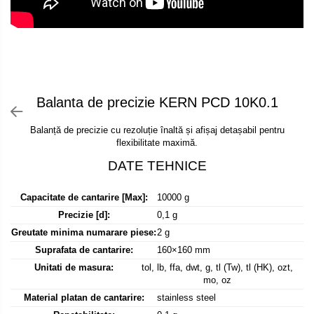
Declansator de picior
Colorimetre
OIML E2
Dispozitive display
OIML F1
Masurare forta
Elemente de protectie
OIML F2
Bacuri cu surub
Imprimante
OIML M1
Masurarea fortei - Digital
Ionizatoare
OIML M2
Masurarea mecanica a fortei
Balanta de precizie KERN PCD 10K0.1
Kit pentru determinarea densitatii
OIML M3
Testere pietre funerare
Masa de cantarire
Balanță de precizie cu rezoluție înaltă și afișaj detașabil pentru
Greutati individuale
Modul de interfatare
Masurare cuplu
flexibilitate maximă.
OIML E1
Placi etalon
Masurare cuplu pentru capace cu filet
OIML E2
Platforme de cantarire
Masurare cuplu pentru scule
OIML F1
Rampe si Rame din otel
Capacitate de cantarire [Max]:
10000 g
Masurarea grosimii stratului
OIML F2
Precizie [d]:
0,1 g
Set calibrare temperatura
Masurarea grosimii stratului - Digital
OIML M1
Greutate minima numarare piese:
2 g
Suporti
OIML M2
Suprafata de cantarire:
160×160 mm
Masurarea grosimii materialului
Tije pentru inaltime
Unitati de masura:
tol, lb, ffa, dwt, g, tl (Tw), tl (HK), ozt,
OIML M3
Metoda Echo-Echo
Balustrade
mo, oz
Greutati newtoniene
Metoda Pulse-Echo
Foot switches
Material platan de cantarire:
stainless steel
Bare suport