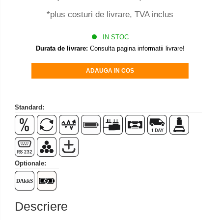
Set pentru compresiune
*plus costuri de livrare, TVA inclus
Set suruburi otel
Suporti
IN STOC
Varf de impact
Durata de livrare:
Consulta pagina informatii livrare!
Instrumente optice
ADAUGA IN COS
Adaptoare
Adaptor camera microscop
Altele
Standard:
Cap microscop
Carcase si genti
Cleme
Condensator microscop
Optionale:
Filtru Lambda
Filtru microscop
Filtru Quartz wedge
Descriere
Huse de protectie