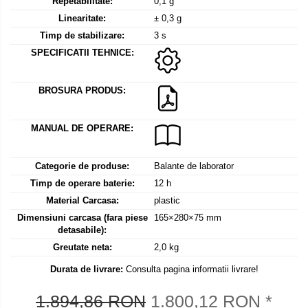
Mediul si siguranta muncii
Instrumente de masurare
Repetabilitate:
0,1 g
Bare suport (Newtoniene)
Linearitate:
± 0,3 g
Masurarea intensitatii luminoase
Adaptoare
Timp de stabilizare:
3 s
Masurarea intensitatii sunetului
Altele
SPECIFICATII TEHNICE:
Termometre cu infrarosu
Cabluri
Cap pivotant
Standuri testare forta
BROSURA PRODUS:
Carlige
Standuri testare manuala
Cleme
Standuri testare motorizata
MANUAL DE OPERARE:
Convertor Analog-Digital
Cutie de jonctiune
Categorie de produse:
Balante de laborator
Inele suport
Timp de operare baterie:
12 h
Maner
Material Carcasa:
plastic
Picioare ajustabile
Dimensiuni carcasa (fara piese
165×280×75 mm
Piese pentru compresiune
detasabile):
Piulite zimtate si hexagonale
Greutate neta:
2,0 kg
Placa de montaj
Durata de livrare:
Consulta pagina informatii livrare!
Placi etalon
1.894,86 RON
1.800,12 RON
*
Senzori