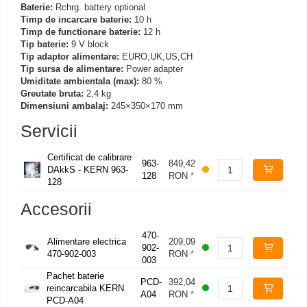
Baterie:
Rchrg. battery optional
Timp de incarcare baterie:
10 h
Timp de functionare baterie:
12 h
Tip baterie:
9 V block
Tip adaptor alimentare:
EURO,UK,US,CH
Tip sursa de alimentare:
Power adapter
Umiditate ambientala (max):
80 %
Greutate bruta:
2,4 kg
Dimensiuni ambalaj:
245×350×170 mm
Servicii
Certificat de calibrare
963-
849,42
DAkkS - KERN 963-
128
RON
*
128
Accesorii
470-
Alimentare electrica
209,09
902-
470-902-003
RON
*
003
Pachet baterie
PCD-
392,04
reincarcabila KERN
A04
RON
*
PCD-A04