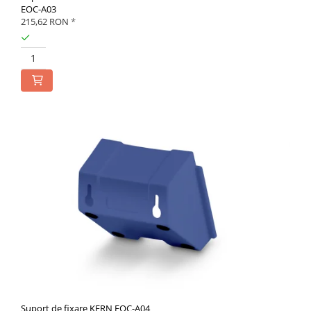
EOC-A03
215,62 RON
*
Suport de fixare KERN EOC-A04