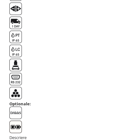
Masa microscop
Obiective microscoape
Oculare microscop
Standuri Stereomicroscoape
Unitate contrast de faza
Unitate fluorescenta
Unitate polarizare
Standard calibrare
Scala aditionala refractometru
Optionale:
Descriere