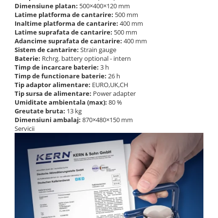
Dimensiune platan:
500×400×120 mm
Latime platforma de cantarire:
500 mm
Inaltime platforma de cantarire:
400 mm
Latime suprafata de cantarire:
500 mm
Adancime suprafata de cantarire:
400 mm
Sistem de cantarire:
Strain gauge
Baterie:
Rchrg. battery optional - intern
Timp de incarcare baterie:
3 h
Timp de functionare baterie:
26 h
Tip adaptor alimentare:
EURO,UK,CH
Tip sursa de alimentare:
Power adapter
Umiditate ambientala (max):
80 %
Greutate bruta:
13 kg
Dimensiuni ambalaj:
870×480×150 mm
Servicii