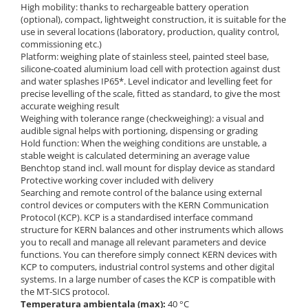
High mobility: thanks to rechargeable battery operation
(optional), compact, lightweight construction, it is suitable for the
use in several locations (laboratory, production, quality control,
commissioning etc.)
Platform: weighing plate of stainless steel, painted steel base,
silicone-coated aluminium load cell with protection against dust
and water splashes IP65*. Level indicator and levelling feet for
precise levelling of the scale, fitted as standard, to give the most
accurate weighing result
Weighing with tolerance range (checkweighing): a visual and
audible signal helps with portioning, dispensing or grading
Hold function: When the weighing conditions are unstable, a
stable weight is calculated determining an average value
Benchtop stand incl. wall mount for display device as standard
Protective working cover included with delivery
Searching and remote control of the balance using external
control devices or computers with the KERN Communication
Protocol (KCP). KCP is a standardised interface command
structure for KERN balances and other instruments which allows
you to recall and manage all relevant parameters and device
functions. You can therefore simply connect KERN devices with
KCP to computers, industrial control systems and other digital
systems. In a large number of cases the KCP is compatible with
the MT-SICS protocol.
Temperatura ambientala (max):
40 °C