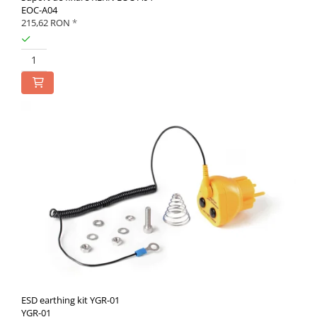
EOC-A04
215,62 RON
*
ESD earthing kit YGR-01
YGR-01