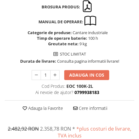
Altele
Masurarea intensitatii sunetului
BROSURA PRODUS:
Cabluri
Termometre cu infrarosu
Cap pivotant
MANUAL DE OPERARE:
Standuri testare forta
Carlige
Standuri testare manuala
Categorie de produse:
Cantare industriale
Cleme
Timp de operare baterie:
100 h
Standuri testare motorizata
Greutate neta:
9 kg
Convertor Analog-Digital
Cutie de jonctiune
STOC LIMITAT
Durata de livrare:
Consulta pagina informatii livrare!
Inele suport
Maner
ADAUGA IN COS
Picioare ajustabile
Cod Produs:
EOC 100K-2L
Piese pentru compresiune
Ai nevoie de ajutor?
0799938183
Piulite zimtate si hexagonale
Placa de montaj
Adauga la Favorite
Cere informatii
Placi etalon
Senzori
Set pentru compresiune
2.482,92 RON
2.358,78 RON
*
*plus costuri de livrare,
Set suruburi otel
TVA inclus