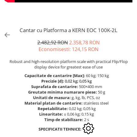
Masurare forta
Dispozitive display
OIML F1
Bacuri cu surub
Elemente de protectie
OIML F2
Masurarea fortei - Digital
Imprimante
OIML M1
Masurarea mecanica a fortei
Cantar cu Platforma a KERN EOC 100K-2L
Ionizatoare
OIML M2
Testere pietre funerare
Kit pentru determinarea densitatii
OIML M3
2.482,92 RON
2.358,78 RON
Masurare cuplu
Masa de cantarire
Greutati individuale
Economisesti:
124,15
RON
Modul de interfatare
Masurare cuplu pentru capace cu
OIML E1
filet
Placi etalon
Robust and high-resolution platform scale with practical Flip/Flop
OIML E2
display device for greatest ease of use
Masurare cuplu pentru scule
Platforme de cantarire
OIML F1
Capacitate de cantarire [Max]:
60 kg; 150 kg
Masurarea grosimii stratului
Rampe si Rame din otel
OIML F2
Precizie [d]:
0,02 kg; 0,05 kg
Set calibrare temperatura
Masurarea grosimii stratului -
Suprafata de cantarire:
500×400 mm
OIML M1
Greutate minima numarare piese:
50 g
Digital
Suporti
OIML M2
Unitati de masura:
g, kg, lb, PCS, oz
Masurarea grosimii materialului
Tije pentru inaltime
Material platan de cantarire:
stainless steel
OIML M3
Repetabilitate:
0,02 kg; 0,05 kg
Balustrade
Metoda Echo-Echo
Greutati newtoniene
Linearitate:
± 0,06 kg; 0,15 kg
Foot switches
Metoda Pulse-Echo
Timp de stabilizare:
2 s
Bare suport
Instrumente de masurare
Mediul si siguranta muncii
Bare suport (Newtoniene)
SPECIFICATII TEHNICE:
Adaptoare
Masurarea intensitatii luminoase