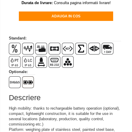
Durata de livrare:
Consulta pagina informatii livrare!
Set pentru compresiune
Set suruburi otel
ADAUGA IN COS
Suporti
Varf de impact
Standard:
Instrumente optice
Adaptoare
Adaptor camera microscop
Altele
Cap microscop
Optionale:
Carcase si genti
Cleme
Condensator microscop
Descriere
Filtru Lambda
High mobility: thanks to rechargeable battery operation (optional),
Filtru microscop
compact, lightweight construction, it is suitable for the use in
several locations (laboratory, production, quality control,
Filtru Quartz wedge
commissioning etc.)
Huse de protectie
Platform: weighing plate of stainless steel, painted steel base,