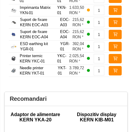
01
01
RON
*
Imprimanta Matrix
YKN-
1.633,50
YKN-01
01
RON
*
Suport de fixare
EOC-
215,62
KERN EOC-A03
A03
RON
*
Suport de fixare
EOC-
215,62
KERN EOC-A04
A04
RON
*
ESD earthing kit
YGR-
392,04
YGR-01
01
RON
*
Printer termic
YKC-
2.025,54
KERN YKC-01
01
RON
*
Needle printer
YKT-
3.789,72
KERN YKT-01
01
RON
*
Recomandari
Adaptor de alimentare
Dispozitiv display
KERN YKA-20
KERN KIB-M01