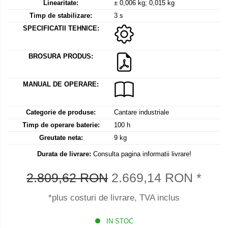
Mediul si siguranta muncii
Instrumente de masurare
Linearitate:
± 0,006 kg; 0,015 kg
Bare suport (Newtoniene)
Timp de stabilizare:
3 s
Masurarea intensitatii luminoase
Adaptoare
SPECIFICATII TEHNICE:
Masurarea intensitatii sunetului
Altele
Termometre cu infrarosu
Cabluri
BROSURA PRODUS:
Cap pivotant
Standuri testare forta
Carlige
Standuri testare manuala
MANUAL DE OPERARE:
Cleme
Standuri testare motorizata
Convertor Analog-Digital
Categorie de produse:
Cantare industriale
Cutie de jonctiune
Timp de operare baterie:
100 h
Inele suport
Greutate neta:
9 kg
Maner
Durata de livrare:
Consulta pagina informatii livrare!
Picioare ajustabile
Piese pentru compresiune
2.809,62 RON
2.669,14 RON
*
Piulite zimtate si hexagonale
Placa de montaj
*plus costuri de livrare, TVA inclus
Placi etalon
IN STOC
Senzori