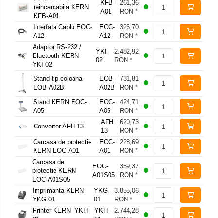
KFB-
261,36
reincarcabila KERN
A01
RON
*
KFB-A01
Interfata Cablu EOC-
EOC-
326,70
A12
A12
RON
*
Adaptor RS-232 /
YKI-
2.482,92
Bluetooth KERN
02
RON
*
YKI-02
Stand tip coloana
EOB-
731,81
EOB-A02B
A02B
RON
*
Stand KERN EOC-
EOC-
424,71
A05
A05
RON
*
AFH
620,73
Converter AFH 13
13
RON
*
Carcasa de protectie
EOC-
228,69
KERN EOC-A01
A01
RON
*
Carcasa de
EOC-
359,37
protectie KERN
A01S05
RON
*
EOC-A01S05
Imprimanta KERN
YKG-
3.855,06
YKG-01
01
RON
*
Printer KERN YKH-
YKH-
2.744,28