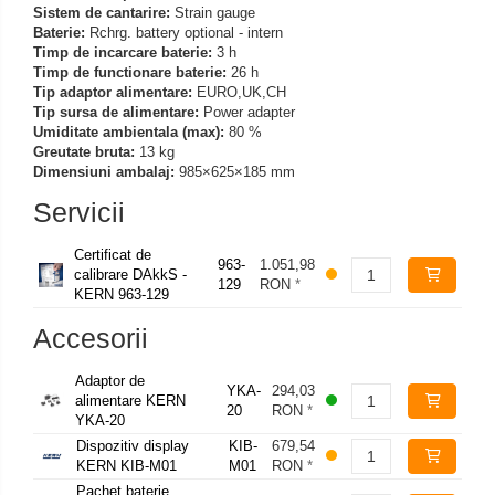
Sistem de cantarire:
Strain gauge
Baterie:
Rchrg. battery optional - intern
Timp de incarcare baterie:
3 h
Timp de functionare baterie:
26 h
Tip adaptor alimentare:
EURO,UK,CH
Tip sursa de alimentare:
Power adapter
Umiditate ambientala (max):
80 %
Greutate bruta:
13 kg
Dimensiuni ambalaj:
985×625×185 mm
Servicii
Certificat de
963-
1.051,98
calibrare DAkkS -
129
RON
*
KERN 963-129
Accesorii
Adaptor de
YKA-
294,03
alimentare KERN
20
RON
*
YKA-20
Dispozitiv display
KIB-
679,54
KERN KIB-M01
M01
RON
*
Pachet baterie