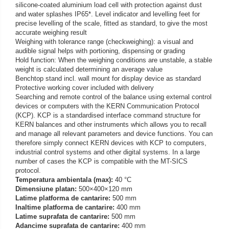
silicone-coated aluminium load cell with protection against dust
Iluminare microscop
and water splashes IP65*. Level indicator and levelling feet for
Kit camp intunecat
precise levelling of the scale, fitted as standard, to give the most
accurate weighing result
Lichid calibrare
Weighing with tolerance range (checkweighing): a visual and
Masa microscop
audible signal helps with portioning, dispensing or grading
Hold function: When the weighing conditions are unstable, a stable
Obiective microscoape
weight is calculated determining an average value
Oculare microscop
Benchtop stand incl. wall mount for display device as standard
Protective working cover included with delivery
Standuri Stereomicroscoape
Searching and remote control of the balance using external control
Unitate contrast de faza
devices or computers with the KERN Communication Protocol
(KCP). KCP is a standardised interface command structure for
Unitate fluorescenta
KERN balances and other instruments which allows you to recall
Unitate polarizare
and manage all relevant parameters and device functions. You can
therefore simply connect KERN devices with KCP to computers,
Standard calibrare
industrial control systems and other digital systems. In a large
Scala aditionala refractometru
number of cases the KCP is compatible with the MT-SICS
protocol.
Temperatura ambientala (max):
40 °C
Dimensiune platan:
500×400×120 mm
Latime platforma de cantarire:
500 mm
Inaltime platforma de cantarire:
400 mm
Latime suprafata de cantarire:
500 mm
Adancime suprafata de cantarire:
400 mm