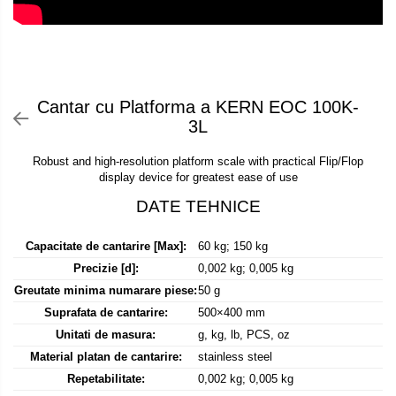
Declansator de picior
Colorimetre
OIML E2
Dispozitive display
OIML F1
Masurare forta
Elemente de protectie
OIML F2
Bacuri cu surub
Imprimante
OIML M1
Masurarea fortei - Digital
Cantar cu Platforma a KERN EOC 100K-
Ionizatoare
OIML M2
3L
Masurarea mecanica a fortei
Kit pentru determinarea densitatii
OIML M3
Testere pietre funerare
Masa de cantarire
Robust and high-resolution platform scale with practical Flip/Flop
Greutati individuale
display device for greatest ease of use
Modul de interfatare
Masurare cuplu
OIML E1
Placi etalon
Masurare cuplu pentru capace cu filet
OIML E2
Platforme de cantarire
Masurare cuplu pentru scule
OIML F1
Capacitate de cantarire [Max]:
60 kg; 150 kg
Rampe si Rame din otel
Masurarea grosimii stratului
OIML F2
Precizie [d]:
0,002 kg; 0,005 kg
Set calibrare temperatura
Masurarea grosimii stratului - Digital
Greutate minima numarare piese:
50 g
OIML M1
Suporti
Suprafata de cantarire:
500×400 mm
OIML M2
Masurarea grosimii materialului
Tije pentru inaltime
Unitati de masura:
g, kg, lb, PCS, oz
OIML M3
Metoda Echo-Echo
Balustrade
Material platan de cantarire:
stainless steel
Greutati newtoniene
Metoda Pulse-Echo
Foot switches
Repetabilitate:
0,002 kg; 0,005 kg
Bare suport