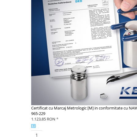
Masurarea fortei - Digital
Masurarea mecanica a fortei
Testere pietre funerare
Masurare cuplu
Masurare cuplu pentru capace cu
filet
Masurare cuplu pentru scule
Masurarea grosimii stratului
Masurarea grosimii stratului -
Digital
Masurarea grosimii materialului
Metoda Echo-Echo
Metoda Pulse-Echo
Mediul si siguranta muncii
Certificat cu Marcaj Metrologic [M] in conformitate cu NA
965-229
Masurarea intensitatii luminoase
1.123,85 RON
*
Masurarea intensitatii sunetului
Termometre cu infrarosu