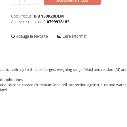
ADAUGA IN COS
Cod Produs:
IFB 150K20DLM
Ai nevoie de ajutor?
0799938183
Adauga la Favorite
Cere informatii
es automatically to the next largest weighing range [Max] and readout [d] an
l applications
l base, silicone-coated aluminium load cell, protection against dust and water
ndard