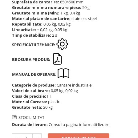
Suprafata de cantarire:
650×500 mm
Greutate minima numarare piese:
50 g
Greutate minima [Min]:
1 kg, 0,4 kg
Material platan de cantarire:
stainless steel
Repetabilitate:
0,05 kg, 0,02 kg
Linearitate:
± 0,02 kg, 0,05 kg
Timp de stabilizare:
2 s
SPECIFICATII TEHNICE:
BROSURA PRODUS:
MANUAL DE OPERARE:
Categorie de produse:
Cantare industriale
Valori de calibrare:
0,05 kg, 0,02 kg
Clasa de precizie:
III
Material Carcasa:
plastic
Greutate neta:
20 kg
STOC LIMITAT
Durata de livrare:
Consulta pagina informatii livrare!