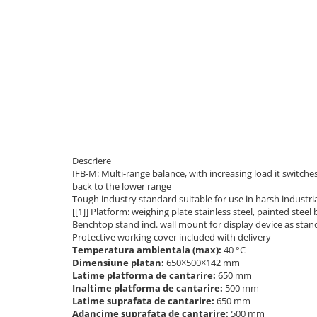
Masurare dimensiuni corporale
Sisteme Industry 4.0
Sisteme de cantarire Industry 4.0
Greutati de testare
Accesorii greutati
Cutii din aluminiu
Cutii din lemn
Cutii din plastic
Manipulare greutati
Descriere
Manusi
IFB-M: Multi-range balance, with increasing load it switch
back to the lower range
Pensete
Tough industry standard suitable for use in harsh industria
Pensule
[[1]] Platform: weighing plate stainless steel, painted stee
Benchtop stand incl. wall mount for display device as sta
Set verificare minimal
Protective working cover included with delivery
Cutii pentru clean room
Temperatura ambientala (max):
40 °C
Dimensiune platan:
650×500×142 mm
Cutii din POM
Latime platforma de cantarire:
650 mm
Seturi de greutati
Inaltime platforma de cantarire:
500 mm
Latime suprafata de cantarire:
650 mm
OIML E1
Adancime suprafata de cantarire:
500 mm