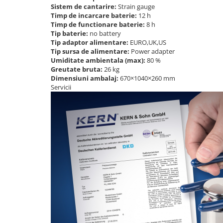
OIML E2
Sistem de cantarire:
Strain gauge
Timp de incarcare baterie:
12 h
OIML F1
Timp de functionare baterie:
8 h
OIML F2
Tip baterie:
no battery
Tip adaptor alimentare:
EURO,UK,US
OIML M1
Tip sursa de alimentare:
Power adapter
OIML M2
Umiditate ambientala (max):
80 %
Greutate bruta:
26 kg
OIML M3
Dimensiuni ambalaj:
670×1040×260 mm
Greutati individuale
Servicii
OIML E1
OIML E2
OIML F1
OIML F2
OIML M1
OIML M2
OIML M3
Greutati newtoniene
Bare suport
Bare suport (Newtoniene)