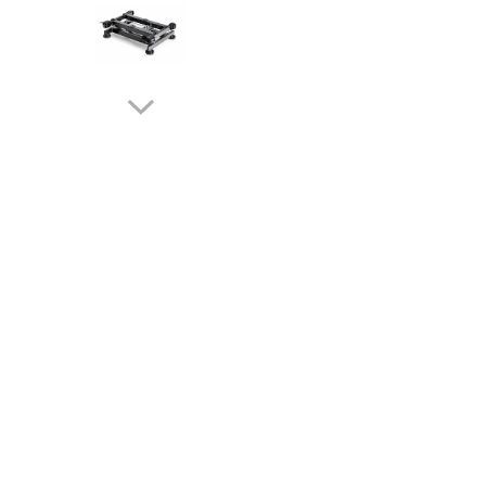
Cantare de banc
Cantare de numarare
Cantare de podea
Cantare drive-through
Cantare pentru paleti
Punti de cantarire
Cantare pentru macara
Cantare medicale
Cantare medicale
Cantar cu balustrada
Cantare bebelusi
Cantare cu platforma pentru
scaune cu rotile
Cantare cu scaun
Cantare de baie
Cantare personale
Dinamometre de mana