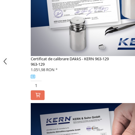
Instrumente de masurare
Celule de forta
Celule de sarcina
Celule masurare masa
Senzori de cuplu
Durometre
Durometre pentru metale (Leeb)
Certificat de calibrare DAkkS - KERN 963-129
Durometre pentru metale (UCI)
963-129
Durometre pentru plastic (Shore)
1.051,98 RON
*
Dispozitive de masurare a lungimii
Masurare metrica a lungimii
Componente pentru masurare
Transmitatoare
Colorimetre
Masurare forta
Bacuri cu surub