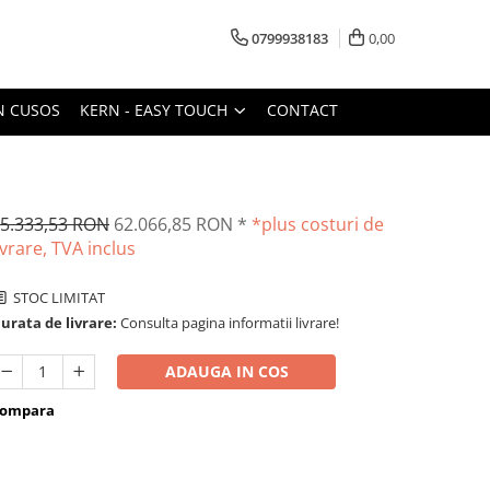
0799938183
0,00
N CUSOS
KERN - EASY TOUCH
CONTACT
5.333,53 RON
62.066,85 RON
*
*plus costuri de
ivrare, TVA inclus
STOC LIMITAT
urata de livrare:
Consulta pagina informatii livrare!
ADAUGA IN COS
ompara