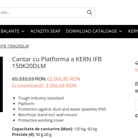
E BALANTE
ACHIZITII SEAP
DOWNLOAD CATALOAGE
KER
N IFB 150K20DLM
Cantar cu Platforma a KERN IFB
6
150K20DLM
l
65.333,53 RON
62.066,85 RON
Economisesti:
3.266,68
RON
D
Tough industry standard
Platform
Protection against dust and water splashes IP65
Benchtop stand incl. wall mount
C
Protective working cover
Capacitate de cantarire [Max]:
150 kg, 60 kg
Precizie [d]:
50 g
20 g