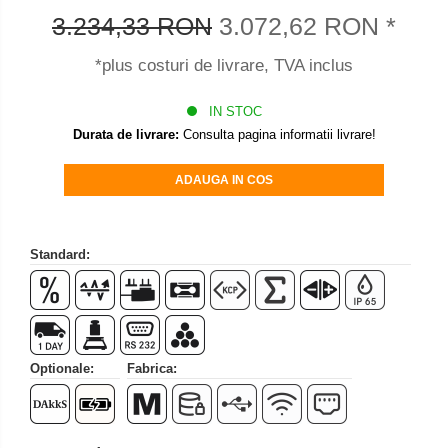
Set pentru compresiune
3.234,33 RON
3.072,62 RON
*
Set suruburi otel
*plus costuri de livrare, TVA inclus
Suporti
Varf de impact
IN STOC
Instrumente optice
Durata de livrare:
Consulta pagina informatii livrare!
Adaptoare
ADAUGA IN COS
Adaptor camera microscop
Altele
Cap microscop
Standard:
Carcase si genti
Cleme
Condensator microscop
Filtru Lambda
Optionale:
Fabrica:
Filtru microscop
Filtru Quartz wedge
Huse de protectie