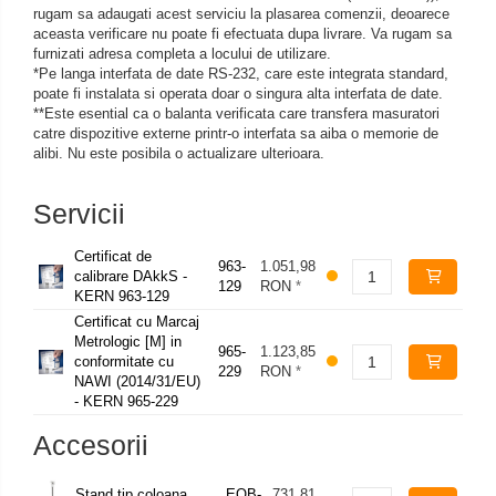
rugam sa adaugati acest serviciu la plasarea comenzii, deoarece
aceasta verificare nu poate fi efectuata dupa livrare. Va rugam sa
furnizati adresa completa a locului de utilizare.
*Pe langa interfata de date RS-232, care este integrata standard,
poate fi instalata si operata doar o singura alta interfata de date.
**Este esential ca o balanta verificata care transfera masuratori
catre dispozitive externe printr-o interfata sa aiba o memorie de
alibi. Nu este posibila o actualizare ulterioara.
Servicii
Certificat de
963-
1.051,98
calibrare DAkkS -
129
RON
*
KERN 963-129
Certificat cu Marcaj
Metrologic [M] in
965-
1.123,85
conformitate cu
229
RON
*
NAWI (2014/31/EU)
- KERN 965-229
Accesorii
Stand tip coloana
EOB-
731,81