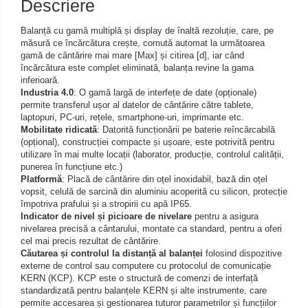
Descriere
Iluminare microscop
Kit camp intunecat
Balanță cu gamă multiplă și display de înaltă rezoluție, care, pe
măsură ce încărcătura crește, comută automat la următoarea
Lichid calibrare
gamă de cântărire mai mare [Max] și citirea [d], iar când
Masa microscop
încărcătura este complet eliminată, balanța revine la gama
inferioară.
Obiective microscoape
Industria 4.0
: O gamă largă de interfețe de date (opționale)
Oculare microscop
permite transferul ușor al datelor de cântărire către tablete,
laptopuri, PC-uri, rețele, smartphone-uri, imprimante etc.
Standuri Stereomicroscoape
Mobilitate ridicată
: Datorită funcționării pe baterie reîncărcabilă
Unitate contrast de faza
(opțional), construcției compacte și ușoare, este potrivită pentru
utilizare în mai multe locații (laborator, producție, controlul calității,
Unitate fluorescenta
punerea în funcțiune etc.)
Unitate polarizare
Platformă
: Placă de cântărire din oțel inoxidabil, bază din oțel
vopsit, celulă de sarcină din aluminiu acoperită cu silicon, protecție
Standard calibrare
împotriva prafului și a stropirii cu apă IP65.
Scala aditionala refractometru
Indicator de nivel și picioare de nivelare
pentru a asigura
nivelarea precisă a cântarului, montate ca standard, pentru a oferi
cel mai precis rezultat de cântărire.
Căutarea și controlul la distanță al balanței
folosind dispozitive
externe de control sau computere cu protocolul de comunicație
KERN (KCP). KCP este o structură de comenzi de interfață
standardizată pentru balanțele KERN și alte instrumente, care
permite accesarea și gestionarea tuturor parametrilor și funcțiilor