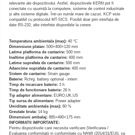
relevante ale dispozitivului. Astfel, dispozitivele KERN pot fi
conectate cu ușurință la computere, sisteme de control industriale
și alte sisteme digitale. Într-un număr mare de cazuri, KCP este
compatibil cu protocolul MT-SICS. Posibil doar prin interfața de
date RS-232, alte interfețe disponibile la cerere.
Temperatura ambientala (max):
40 °C
Dimensiune platan:
500×400×120 mm
Latime platforma de cantarire:
500 mm
Inaltime platforma de cantarire:
400 mm
Latime suprafata de cantarire:
500 mm
Adancime suprafata de cantarire:
400 mm
Sistem de cantarire:
Strain gauge
Baterie:
Rchrg. battery optional - intern
Timp de incarcare baterie:
3 h
Timp de functionare baterie:
26 h
Tip adaptor alimentare:
EURO,UK,US
Tip sursa de alimentare:
Power adapter
Umiditate ambientala (max):
80 %
Greutate bruta:
14 kg
Dimensiuni ambalaj:
885×490×175 mm
INFORMATII IMPORTANTE:
Pentru dispozitivele care necesita verificare (Verificarea /
Evaluarea conformitatii in conformitate cu NAWI (2014/31/EU)), va