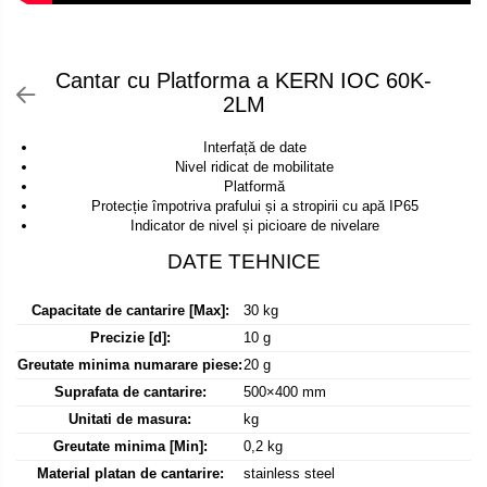
Declansator de picior
Colorimetre
OIML E2
Dispozitive display
OIML F1
Masurare forta
Elemente de protectie
Cantar cu Platforma a KERN IOC 60K-
OIML F2
Bacuri cu surub
2LM
Imprimante
OIML M1
Masurarea fortei - Digital
Ionizatoare
OIML M2
Interfață de date
Masurarea mecanica a fortei
Kit pentru determinarea densitatii
Nivel ridicat de mobilitate
OIML M3
Testere pietre funerare
Platformă
Masa de cantarire
Protecție împotriva prafului și a stropirii cu apă IP65
Greutati individuale
Modul de interfatare
Masurare cuplu
Indicator de nivel și picioare de nivelare
OIML E1
Placi etalon
Masurare cuplu pentru capace cu filet
OIML E2
Platforme de cantarire
Masurare cuplu pentru scule
OIML F1
Rampe si Rame din otel
Capacitate de cantarire [Max]:
30 kg
Masurarea grosimii stratului
OIML F2
Set calibrare temperatura
Precizie [d]:
10 g
Masurarea grosimii stratului - Digital
OIML M1
Greutate minima numarare piese:
20 g
Suporti
OIML M2
Masurarea grosimii materialului
Suprafata de cantarire:
500×400 mm
Tije pentru inaltime
OIML M3
Unitati de masura:
kg
Metoda Echo-Echo
Balustrade
Greutati newtoniene
Greutate minima [Min]:
0,2 kg
Metoda Pulse-Echo
Foot switches
Material platan de cantarire:
stainless steel
Bare suport