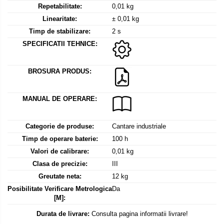
Mediul si siguranta muncii
Instrumente de masurare
Repetabilitate:
0,01 kg
Bare suport (Newtoniene)
Masurarea intensitatii luminoase
Adaptoare
Linearitate:
± 0,01 kg
Masurarea intensitatii sunetului
Altele
Timp de stabilizare:
2 s
Termometre cu infrarosu
Cabluri
SPECIFICATII TEHNICE:
Cap pivotant
Standuri testare forta
Carlige
BROSURA PRODUS:
Standuri testare manuala
Cleme
Standuri testare motorizata
Convertor Analog-Digital
MANUAL DE OPERARE:
Cutie de jonctiune
Inele suport
Categorie de produse:
Cantare industriale
Maner
Timp de operare baterie:
100 h
Valori de calibrare:
0,01 kg
Picioare ajustabile
Clasa de precizie:
III
Piese pentru compresiune
Greutate neta:
12 kg
Piulite zimtate si hexagonale
Posibilitate Verificare Metrologica
Da
Placa de montaj
[M]:
Placi etalon
Durata de livrare:
Consulta pagina informatii livrare!
Senzori