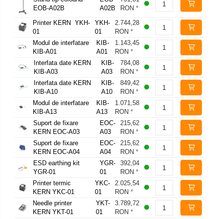
EOB-A02B
A02B
RON
*
Printer KERN YKH-
YKH-
2.744,28
01
01
RON
*
Modul de interfatare
KIB-
1.143,45
KIB-A01
A01
RON
*
Interfata date KERN
KIB-
784,08
KIB-A03
A03
RON
*
Interfata date KERN
KIB-
849,42
KIB-A10
A10
RON
*
Modul de interfatare
KIB-
1.071,58
KIB-A13
A13
RON
*
Suport de fixare
EOC-
215,62
KERN EOC-A03
A03
RON
*
Suport de fixare
EOC-
215,62
KERN EOC-A04
A04
RON
*
ESD earthing kit
YGR-
392,04
YGR-01
01
RON
*
Printer termic
YKC-
2.025,54
KERN YKC-01
01
RON
*
Needle printer
YKT-
3.789,72
KERN YKT-01
01
RON
*