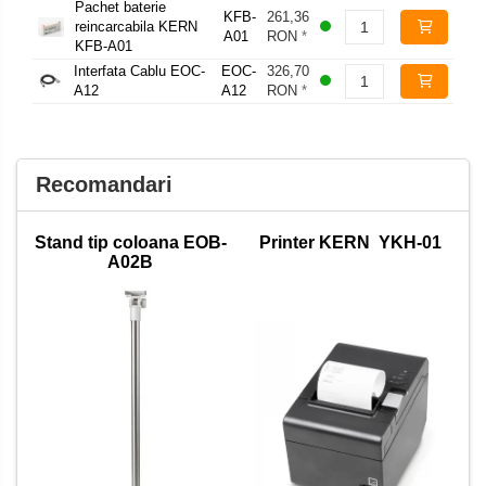
Pachet baterie
KFB-
261,36
reincarcabila KERN
A01
RON
*
KFB-A01
Interfata Cablu EOC-
EOC-
326,70
A12
A12
RON
*
Recomandari
Stand tip coloana EOB-
Printer KERN YKH-01
A02B