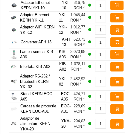
Adaptor Ethernet
YKI-
816,75
KERN YKI-10
10
RON
*
Adaptor Ethernet
YKI-
1.045,44
KERN YKI-11
11
RON
*
Adaptor WiFi KERN
YKI-
1.012,77
YKI-12
12
RON
*
AFH
620,73
Converter AFH 13
13
RON
*
Lampa semnal KIB-
KIB-
3.070,98
A06
A06
RON
*
KIB-
1.078,11
Interfata KIB-A02
A02
RON
*
Adaptor RS-232 /
YKI-
2.482,92
Bluetooth KERN
02
RON
*
YKI-02
Stand KERN EOC-
EOC-
424,71
A05
A05
RON
*
Carcasa de protectie
EOC-
228,69
KERN EOC-A01
A01
RON
*
Adaptor de
YKA-
294,03
alimentare KERN
20
RON
*
YKA-20