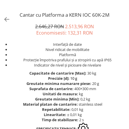
Masurare forta
Dispozitive display
OIML F1
Bacuri cu surub
Elemente de protectie
Cantar cu Platforma a KERN IOC 60K-2M
OIML F2
Masurarea fortei - Digital
Imprimante
OIML M1
2.646,27 RON
2.513,96 RON
Masurarea mecanica a fortei
Ionizatoare
OIML M2
Economisesti:
132,31
RON
Testere pietre funerare
Kit pentru determinarea densitatii
OIML M3
Masurare cuplu
Masa de cantarire
Greutati individuale
Interfață de date
Nivel ridicat de mobilitate
Modul de interfatare
Masurare cuplu pentru capace cu
OIML E1
Platformă
filet
Placi etalon
Protecție împotriva prafului și a stropirii cu apă IP65
OIML E2
Masurare cuplu pentru scule
Indicator de nivel și picioare de nivelare
Platforme de cantarire
OIML F1
Masurarea grosimii stratului
Rampe si Rame din otel
Capacitate de cantarire [Max]:
30 kg
OIML F2
Precizie [d]:
10 g
Set calibrare temperatura
Masurarea grosimii stratului -
OIML M1
Greutate minima numarare piese:
20 g
Digital
Suporti
Suprafata de cantarire:
400×300 mm
OIML M2
Unitati de masura:
kg
Masurarea grosimii materialului
Tije pentru inaltime
OIML M3
Greutate minima [Min]:
0,2 kg
Balustrade
Metoda Echo-Echo
Material platan de cantarire:
stainless steel
Greutati newtoniene
Repetabilitate:
0,01 kg
Foot switches
Metoda Pulse-Echo
Bare suport
Linearitate:
± 0,01 kg
Instrumente de masurare
Mediul si siguranta muncii
Timp de stabilizare:
2 s
Bare suport (Newtoniene)
Adaptoare
Masurarea intensitatii luminoase
SPECIFICATII TEHNICE: