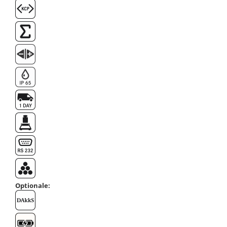
Masa microscop
Obiective microscoape
Oculare microscop
Standuri Stereomicroscoape
Unitate contrast de faza
Unitate fluorescenta
Unitate polarizare
Standard calibrare
Scala aditionala refractometru
Optionale: