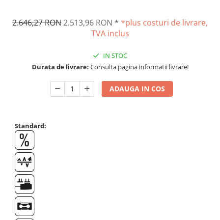
Suporti
Varf de impact
2.646,27 RON
2.513,96 RON
*
*plus costuri de livrare,
Instrumente optice
TVA inclus
Adaptoare
IN STOC
Adaptor camera microscop
Durata de livrare:
Consulta pagina informatii livrare!
Altele
Cap microscop
ADAUGA IN COS
Carcase si genti
Cleme
Condensator microscop
Standard:
Filtru Lambda
Filtru microscop
Filtru Quartz wedge
Huse de protectie
Iluminare microscop
Kit camp intunecat
Lichid calibrare