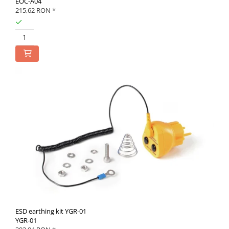
EOC-A04
215,62 RON
*
ESD earthing kit YGR-01
YGR-01