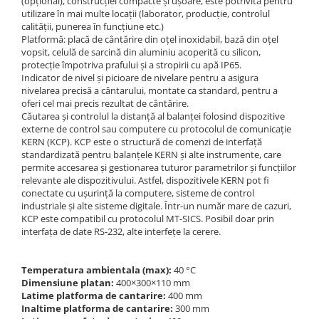
(opțional), construcției compacte și ușoare, este potrivită pentru
utilizare în mai multe locații (laborator, producție, controlul
calității, punerea în funcțiune etc.)
Platformă: placă de cântărire din oțel inoxidabil, bază din oțel
vopsit, celulă de sarcină din aluminiu acoperită cu silicon,
protecție împotriva prafului și a stropirii cu apă IP65.
Indicator de nivel și picioare de nivelare pentru a asigura
nivelarea precisă a cântarului, montate ca standard, pentru a
oferi cel mai precis rezultat de cântărire.
Căutarea și controlul la distanță al balanței folosind dispozitive
externe de control sau computere cu protocolul de comunicație
KERN (KCP). KCP este o structură de comenzi de interfață
standardizată pentru balanțele KERN și alte instrumente, care
permite accesarea și gestionarea tuturor parametrilor și funcțiilor
relevante ale dispozitivului. Astfel, dispozitivele KERN pot fi
conectate cu ușurință la computere, sisteme de control
industriale și alte sisteme digitale. Într-un număr mare de cazuri,
KCP este compatibil cu protocolul MT-SICS. Posibil doar prin
interfața de date RS-232, alte interfețe la cerere.
Temperatura ambientala (max):
40 °C
Dimensiune platan:
400×300×110 mm
Latime platforma de cantarire:
400 mm
Inaltime platforma de cantarire:
300 mm