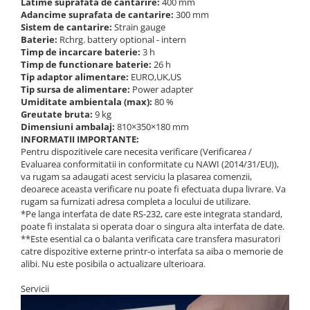
Latime suprafata de cantarire:
400 mm
Adancime suprafata de cantarire:
300 mm
Sistem de cantarire:
Strain gauge
Baterie:
Rchrg. battery optional - intern
Timp de incarcare baterie:
3 h
Timp de functionare baterie:
26 h
Tip adaptor alimentare:
EURO,UK,US
Tip sursa de alimentare:
Power adapter
Umiditate ambientala (max):
80 %
Greutate bruta:
9 kg
Dimensiuni ambalaj:
810×350×180 mm
INFORMATII IMPORTANTE:
Pentru dispozitivele care necesita verificare (Verificarea /
Evaluarea conformitatii in conformitate cu NAWI (2014/31/EU)),
va rugam sa adaugati acest serviciu la plasarea comenzii,
deoarece aceasta verificare nu poate fi efectuata dupa livrare. Va
rugam sa furnizati adresa completa a locului de utilizare.
*Pe langa interfata de date RS-232, care este integrata standard,
poate fi instalata si operata doar o singura alta interfata de date.
**Este esential ca o balanta verificata care transfera masuratori
catre dispozitive externe printr-o interfata sa aiba o memorie de
alibi. Nu este posibila o actualizare ulterioara.
Servicii