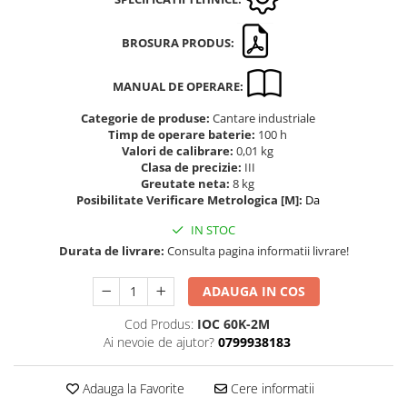
Altele
Masurarea intensitatii sunetului
Cabluri
Termometre cu infrarosu
BROSURA PRODUS:
Cap pivotant
Standuri testare forta
Carlige
MANUAL DE OPERARE:
Standuri testare manuala
Cleme
Standuri testare motorizata
Categorie de produse:
Cantare industriale
Convertor Analog-Digital
Timp de operare baterie:
100 h
Valori de calibrare:
0,01 kg
Cutie de jonctiune
Clasa de precizie:
III
Inele suport
Greutate neta:
8 kg
Posibilitate Verificare Metrologica [M]:
Da
Maner
Picioare ajustabile
IN STOC
Durata de livrare:
Consulta pagina informatii livrare!
Piese pentru compresiune
Piulite zimtate si hexagonale
ADAUGA IN COS
Placa de montaj
Placi etalon
Cod Produs:
IOC 60K-2M
Ai nevoie de ajutor?
0799938183
Senzori
Set pentru compresiune
Adauga la Favorite
Cere informatii
Set suruburi otel