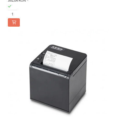
392,04 RON
*