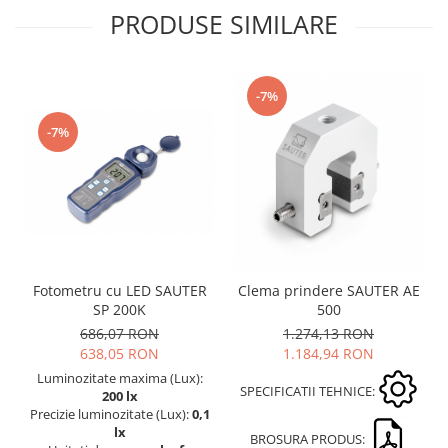
Masurarea fortei - Digital
PRODUSE SIMILARE
Masurarea mecanica a fortei
Testere pietre funerare
Masurare cuplu
-7%
Masurare cuplu pentru capace cu
-7%
filet
Masurare cuplu pentru scule
Masurarea grosimii stratului
Masurarea grosimii stratului -
Digital
Masurarea grosimii materialului
Fotometru cu LED SAUTER
Clema prindere SAUTER AE
Metoda Echo-Echo
SP 200K
500
Metoda Pulse-Echo
686,07 RON
1.274,13 RON
Mediul si siguranta muncii
638,05 RON
1.184,94 RON
Luminozitate maxima (Lux):
Masurarea intensitatii luminoase
SPECIFICATII TEHNICE:
200 lx
Masurarea intensitatii sunetului
Precizie luminozitate (Lux):
0,1
Termometre cu infrarosu
lx
BROSURA PRODUS: