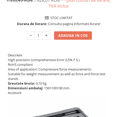
1.535,49 RON
1.428,01 RON
*
*plus costuri de livrare,
Masurare dimensiuni corporale
TVA inclus
Sisteme Industry 4.0
Sisteme de cantarire Industry 4.0
STOC LIMITAT
Greutati de testare
Durata de livrare:
Consulta pagina informatii livrare!
Accesorii greutati
ADAUGA IN COS
Cutii din aluminiu
Cutii din lemn
Cutii din plastic
Descriere
Manipulare greutati
High precision (comprehensive Error 0,5% F.S.)
Manusi
RoHS compliant
Area of application: Compressive force measurements
Pensete
Suitable for weight measurement as well as force and force test
Pensule
stands
Greutate bruta:
0,10 kg
Set verificare minimal
Dimensiuni ambalaj:
150×100×38 mm
Cutii pentru clean room
Accesorii
Cutii din POM
Seturi de greutati
OIML E1