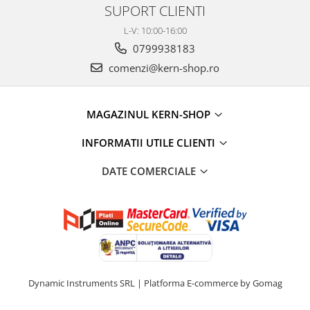
SUPORT CLIENTI
Microscoape cu fluorescenta
Iluminare microscop
L-V: 10:00-16:00
0799938183
Refractometre
comenzi@kern-shop.ro
Refractometre analogice
Refractometre Digitale
Software
MAGAZINUL KERN-SHOP
KERN Software
INFORMATII UTILE CLIENTI
Easy Touch
Software pentru transfer de date
DATE COMERCIALE
Pachet balanta si software
Balante inventar
Balante retete
Balante preambalare
Cantare cafenea
Software Sauter
Dynamic Instruments SRL |
Platforma E-commerce by Gomag
Software pentru transfer de date