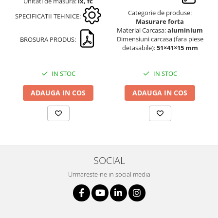
Unitati de masura:
lx, fc
Standuri testare forta
Categorie de produse:
SPECIFICATII TEHNICE:
Standuri testare manuala
Masurare forta
Material Carcasa:
aluminium
Standuri testare motorizata
Dimensiuni carcasa (fara piese
BROSURA PRODUS:
Componente pentru masurare
detasabile):
51×41×15 mm
Componente pentru masurare
Dispozitive display
IN STOC
IN STOC
Grinzi de cantarire
ADAUGA IN COS
ADAUGA IN COS
Platforme
Sisteme de cantarire Industry 4.0
Instrumente optice
Microscoape
Camere microscop
SOCIAL
Microscoape cu lumina transmisa
Urmareste-ne in social media
Microscoape cu polarizare
Microscoape video
Microscop metalurgic
Stereomicroscoape