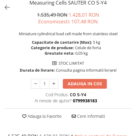
Measuring Cells SAUTER CO 5-Y4
Cantare de banc
Cantare de numarare
1.535,49 RON
1.428,01 RON
Cantare de podea
Economisesti:
107,48
RON
Cantare drive-through
Miniature cylindrical load cell made from stainless steel
Cantare pentru paleti
Punti de cantarire
Capacitate de cantarire [Max]:
5 kg
Categorie de produse:
Celule de forta
Cantare pentru macara
Greutate neta:
0,05 kg
Cantare medicale
STOC LIMITAT
Cantare medicale
Durata de livrare:
Consulta pagina informatii livrare!
Cantar cu balustrada
Cantare bebelusi
ADAUGA IN COS
Cantare cu platforma pentru
Cod Produs:
CO 5-Y4
scaune cu rotile
Ai nevoie de ajutor?
0799938183
Cantare cu scaun
Cantare de baie
Adauga la Favorite
Cere informatii
Cantare personale
Dinamometre de mana