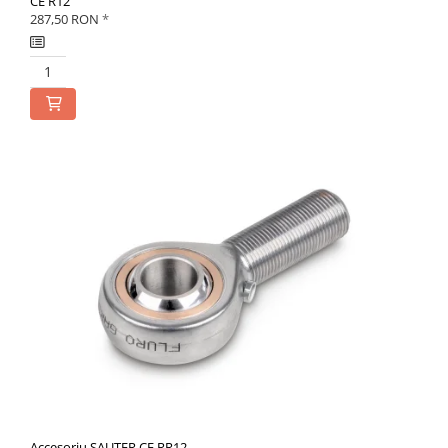
CE R12
287,50 RON
*
Accesoriu SAUTER CE RR12