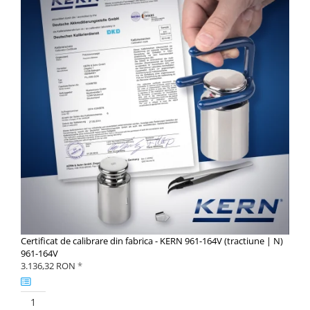
Masa microscop
Obiective microscoape
Oculare microscop
Standuri Stereomicroscoape
Unitate contrast de faza
Unitate fluorescenta
Unitate polarizare
Standard calibrare
Scala aditionala refractometru
Certificat de calibrare din fabrica - KERN 961-164V (tractiune | N)
961-164V
3.136,32 RON
*