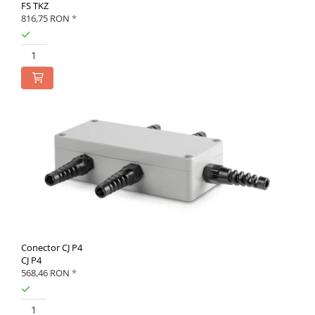
FS TKZ
816,75 RON
*
Conector CJ P4
CJ P4
568,46 RON
*