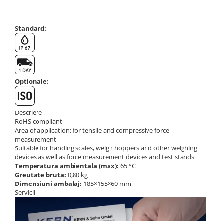
Suporti
Varf de impact
Standard:
Instrumente optice
Adaptoare
Adaptor camera microscop
Altele
Optionale:
Cap microscop
Carcase si genti
Cleme
Descriere
RoHS compliant
Condensator microscop
Area of application: for tensile and compressive force
Filtru Lambda
measurement
Suitable for handing scales, weigh hoppers and other weighing
Filtru microscop
devices as well as force measurement devices and test stands
Filtru Quartz wedge
Temperatura ambientala (max):
65 °C
Greutate bruta:
0,80 kg
Huse de protectie
Dimensiuni ambalaj:
185×155×60 mm
Iluminare microscop
Servicii
Kit camp intunecat
Lichid calibrare