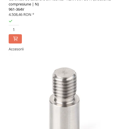
compresiune | N)
961-364V
4.508,46 RON
*
Accesorii