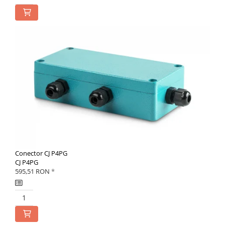
Conector CJ P4PG
CJ P4PG
595,51 RON
*