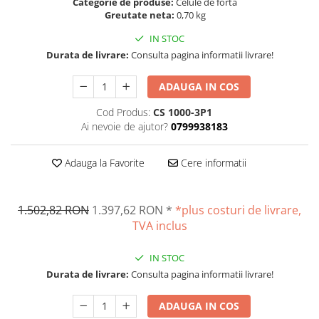
Categorie de produse:
Celule de forta
Altele
Masurarea intensitatii sunetului
Greutate neta:
0,70 kg
Cabluri
Termometre cu infrarosu
IN STOC
Cap pivotant
Standuri testare forta
Durata de livrare:
Consulta pagina informatii livrare!
Carlige
Standuri testare manuala
ADAUGA IN COS
Cleme
Standuri testare motorizata
Convertor Analog-Digital
Cod Produs:
CS 1000-3P1
Cutie de jonctiune
Ai nevoie de ajutor?
0799938183
Inele suport
Maner
Adauga la Favorite
Cere informatii
Picioare ajustabile
Piese pentru compresiune
1.502,82 RON
1.397,62 RON
*
*plus costuri de livrare,
Piulite zimtate si hexagonale
TVA inclus
Placa de montaj
Placi etalon
IN STOC
Senzori
Durata de livrare:
Consulta pagina informatii livrare!
Set pentru compresiune
ADAUGA IN COS
Set suruburi otel