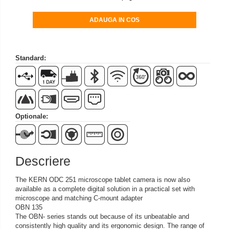
Set pentru compresiune
ADAUGA IN COS
Set suruburi otel
Suporti
Varf de impact
Standard:
Instrumente optice
Adaptoare
Adaptor camera microscop
Altele
Optionale:
Cap microscop
Carcase si genti
Cleme
Descriere
Condensator microscop
Filtru Lambda
The KERN ODC 251 microscope tablet camera is now also
available as a complete digital solution in a practical set with
Filtru microscop
microscope and matching C-mount adapter
Filtru Quartz wedge
OBN 135
The OBN- series stands out because of its unbeatable and
Huse de protectie
consistently high quality and its ergonomic design. The range of