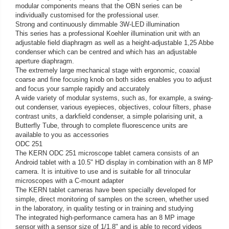
Iluminare microscop
modular components means that the OBN series can be
individually customised for the professional user.
Kit camp intunecat
Strong and continuously dimmable 3W-LED illumination
Lichid calibrare
This series has a professional Koehler illumination unit with an
adjustable field diaphragm as well as a height-adjustable 1,25 Abbe
Masa microscop
condenser which can be centred and which has an adjustable
Obiective microscoape
aperture diaphragm.
The extremely large mechanical stage with ergonomic, coaxial
Oculare microscop
coarse and fine focusing knob on both sides enables you to adjust
Standuri Stereomicroscoape
and focus your sample rapidly and accurately
A wide variety of modular systems, such as, for example, a swing-
Unitate contrast de faza
out condenser, various eyepieces, objectives, colour filters, phase
Unitate fluorescenta
contrast units, a darkfield condenser, a simple polarising unit, a
Butterfly Tube, through to complete fluorescence units are
Unitate polarizare
available to you as accessories
Standard calibrare
ODC 251
The KERN ODC 251 microscope tablet camera consists of an
Scala aditionala refractometru
Android tablet with a 10.5" HD display in combination with an 8 MP
camera. It is intuitive to use and is suitable for all trinocular
microscopes with a C-mount adapter
The KERN tablet cameras have been specially developed for
simple, direct monitoring of samples on the screen, whether used
in the laboratory, in quality testing or in training and studying
The integrated high-performance camera has an 8 MP image
sensor with a sensor size of 1/1.8" and is able to record videos