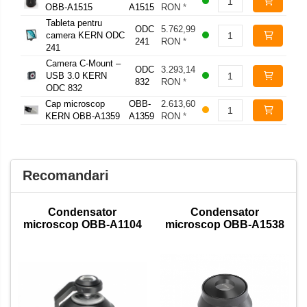
OBB-A1515
A1515
RON
*
Tableta pentru
ODC
5.762,99
camera KERN ODC
241
RON
*
241
Camera C-Mount –
ODC
3.293,14
USB 3.0 KERN
832
RON
*
ODC 832
Cap microscop
OBB-
2.613,60
KERN OBB-A1359
A1359
RON
*
Recomandari
Condensator
Condensator
microscop OBB-A1104
microscop OBB-A1538