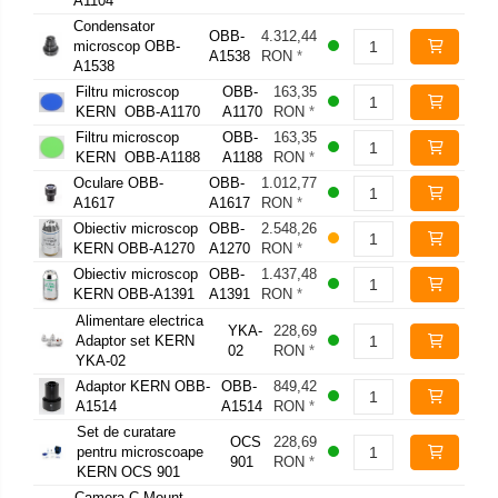
A1104
Condensator
OBB-
4.312,44
microscop OBB-
A1538
RON
*
A1538
Filtru microscop
OBB-
163,35
KERN OBB-A1170
A1170
RON
*
Filtru microscop
OBB-
163,35
KERN OBB-A1188
A1188
RON
*
Oculare OBB-
OBB-
1.012,77
A1617
A1617
RON
*
Obiectiv microscop
OBB-
2.548,26
KERN OBB-A1270
A1270
RON
*
Obiectiv microscop
OBB-
1.437,48
KERN OBB-A1391
A1391
RON
*
Alimentare electrica
YKA-
228,69
Adaptor set KERN
02
RON
*
YKA-02
Adaptor KERN OBB-
OBB-
849,42
A1514
A1514
RON
*
Set de curatare
OCS
228,69
pentru microscoape
901
RON
*
KERN OCS 901
Camera C-Mount –