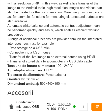
with a resolution of 4K. In this way, as well a live transfer of the
image to the Android table, high-resolution images and videos can
also be created for the documentation. Measuring functions, such
as, for example, functions for measuring distance and surfaces are
also available
Automatic white balance and automatic contrast adjustment can
be performed quickly and easily, which enables efficient working
procedures
A range of additional functions are provided through the integrated
interfaces, such as, for example
- Data storage on a USB stick
- Connection to a USB mouse
- Transfer of the live image to an external screen using HDMI
- Transfer of stored data to a computer via USB data cable
Tensiune de intrare alimentare:
100 - 240 V
Tip adaptor alimentare:
EURO
Tip sursa de alimentare:
Power adapter
Greutate bruta:
14 kg
Dimensiuni ambalaj:
590×440×390 mm
Accesorii
Condensator
OBB-
1.568,16
microscop OBB-
A1104
RON
*