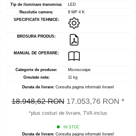
Mediul si siguranta muncii
Instrumente de masurare
Tip de iluminare transmisa:
LED
Bare suport (Newtoniene)
Masurarea intensitatii luminoase
Adaptoare
Rezolutie camera:
8 MP 4 K
Masurarea intensitatii sunetului
Altele
SPECIFICATII TEHNICE:
Termometre cu infrarosu
Cabluri
Cap pivotant
Standuri testare forta
BROSURA PRODUS:
Carlige
Standuri testare manuala
Cleme
MANUAL DE OPERARE:
Standuri testare motorizata
Convertor Analog-Digital
Cutie de jonctiune
Categorie de produse:
Microscoape
Inele suport
Greutate neta:
11 kg
Maner
Durata de livrare:
Consulta pagina informatii livrare!
Picioare ajustabile
18.948,62 RON
17.053,76 RON
*
Piese pentru compresiune
Piulite zimtate si hexagonale
*plus costuri de livrare, TVA inclus
Placa de montaj
Placi etalon
IN STOC
Senzori
Durata de livrare:
Consulta pagina informatii livrare!