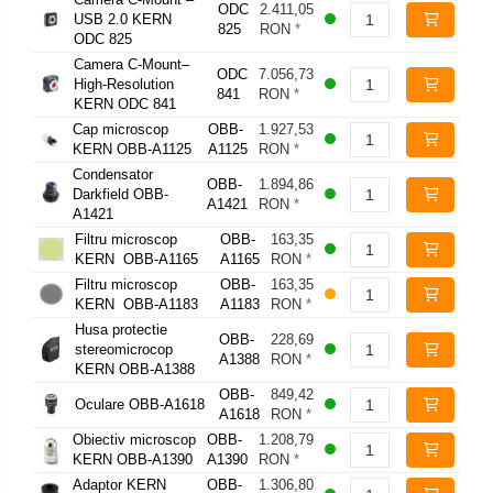
ODC
2.411,05
USB 2.0 KERN
825
RON
*
ODC 825
Camera C-Mount–
ODC
7.056,73
High-Resolution
841
RON
*
KERN ODC 841
Cap microscop
OBB-
1.927,53
KERN OBB-A1125
A1125
RON
*
Condensator
OBB-
1.894,86
Darkfield OBB-
A1421
RON
*
A1421
Filtru microscop
OBB-
163,35
KERN OBB-A1165
A1165
RON
*
Filtru microscop
OBB-
163,35
KERN OBB-A1183
A1183
RON
*
Husa protectie
OBB-
228,69
stereomicrocop
A1388
RON
*
KERN OBB-A1388
OBB-
849,42
Oculare OBB-A1618
A1618
RON
*
Obiectiv microscop
OBB-
1.208,79
KERN OBB-A1390
A1390
RON
*
Adaptor KERN
OBB-
1.306,80