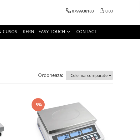
0799938183
0,00
N CUSOS
KERN - EASY TOUCH
CONTACT
Ordoneaza:
-5%