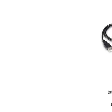
Microscoape cu fluorescenta
Iluminare microscop
Refractometre
Refractometre analogice
Refractometre Digitale
Software
KERN Software
Easy Touch
Software pentru transfer de date
Pachet balanta si software
Balante inventar
Balante retete
Balante preambalare
Cantare cafenea
SP
Software Sauter
Software pentru transfer de date