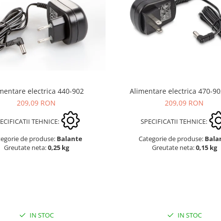
mentare electrica 440-902
Alimentare electrica 470-9
209,09 RON
209,09 RON
ECIFICATII TEHNICE:
SPECIFICATII TEHNICE:
tegorie de produse:
Balante
Categorie de produse:
Bala
Greutate neta:
0,25 kg
Greutate neta:
0,15 kg
IN STOC
IN STOC