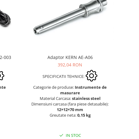
Adaptor KERN AE-A06
02-003
392,04 RON
SPECIFICATII TEHNICE:
Categorie de produse:
Instrumente de
nte
masurare
Material Carcasa:
stainless steel
Dimensiuni carcasa (fara piese detasabile):
12×12×70 mm
Greutate neta:
0,15 kg
IN STOC