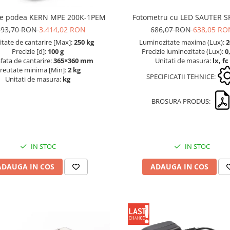
de podea KERN MPE 200K-1PEM
Fotometru cu LED SAUTER S
593,70 RON
3.414,02 RON
686,07 RON
638,05 RO
itate de cantarire [Max]:
250 kg
Luminozitate maxima (Lux):
2
Precizie [d]:
100 g
Precizie luminozitate (Lux):
0
fata de cantarire:
365×360 mm
Unitati de masura:
lx, fc
reutate minima [Min]:
2 kg
SPECIFICATII TEHNICE:
Unitati de masura:
kg
BROSURA PRODUS:
IN STOC
IN STOC
ADAUGA IN COS
ADAUGA IN COS