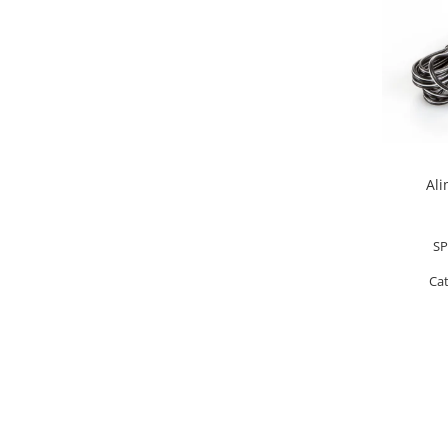
Instrumente de masurare
Celule de forta
Celule de sarcina
Celule masurare masa
Senzori de cuplu
Durometre
Durometre pentru metale (Leeb)
Ali
Durometre pentru metale (UCI)
Durometre pentru plastic (Shore)
SP
Dispozitive de masurare a lungimii
Ca
Masurare metrica a lungimii
Componente pentru masurare
Transmitatoare
Colorimetre
Masurare forta
Bacuri cu surub