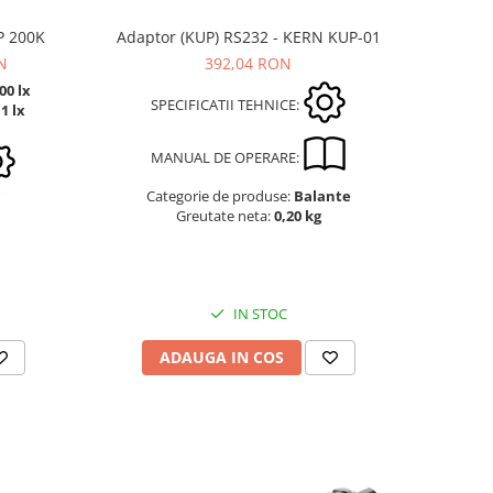
P 200K
Adaptor (KUP) RS232 - KERN KUP-01
N
392,04 RON
00 lx
SPECIFICATII TEHNICE:
,1 lx
MANUAL DE OPERARE:
Categorie de produse:
Balante
Greutate neta:
0,20 kg
IN STOC
ADAUGA IN COS