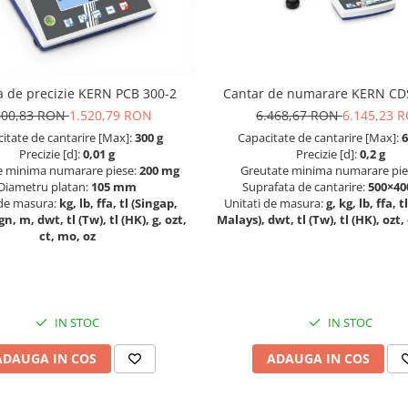
Cantar de numarare KERN CD
a de precizie KERN PCB 300-2
6.468,67 RON
6.145,23 
600,83 RON
1.520,79 RON
Capacitate de cantarire [Max]:
6
itate de cantarire [Max]:
300 g
Precizie [d]:
0,2 g
Precizie [d]:
0,01 g
Greutate minima numarare pie
e minima numarare piese:
200 mg
Suprafata de cantarire:
500×4
Diametru platan:
105 mm
Unitati de masura:
g, kg, lb, ffa, 
 de masura:
kg, lb, ffa, tl (Singap,
Malays), dwt, tl (Tw), tl (HK), ozt,
n, m, dwt, tl (Tw), tl (HK), g, ozt,
ct, mo, oz
IN STOC
IN STOC
ADAUGA IN COS
ADAUGA IN COS