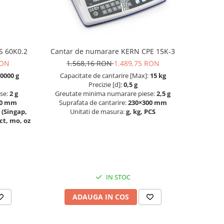
S 60K0.2
Cantar de numarare KERN CPE 15K-3
RON
1.568,16 RON
1.489,75 RON
0000 g
Capacitate de cantarire [Max]:
15 kg
Precizie [d]:
0,5 g
se:
2 g
Greutate minima numarare piese:
2,5 g
00 mm
Suprafata de cantarire:
230×300 mm
tl (Singap,
Unitati de masura:
g, kg, PCS
 ct, mo, oz
IN STOC
ADAUGA IN COS