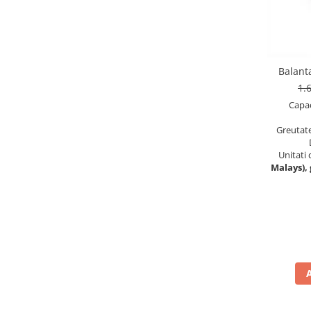
Cantare de banc
Cantare de numarare
Cantare de podea
Cantare drive-through
Balant
Cantare pentru paleti
1.
Punti de cantarire
Capac
Cantare pentru macara
Greutat
Cantare medicale
Cantare medicale
Unitati
Malays), g
Cantar cu balustrada
Cantare bebelusi
Cantare cu platforma pentru
scaune cu rotile
Cantare cu scaun
Cantare de baie
Cantare personale
Dinamometre de mana