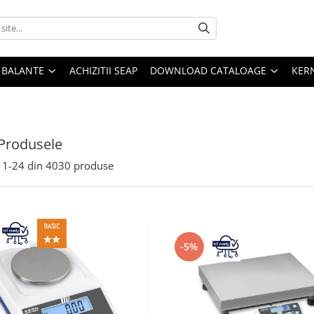
E BALANTE
ACHIZITII SEAP
DOWNLOAD CATALOAGE
KER
Produsele
1-
24
din
4030
produse
-5%