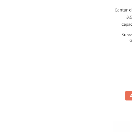
OIML E2
Cantar 
OIML F1
3.
OIML F2
Capac
OIML M1
OIML M2
Supra
G
OIML M3
Greutati individuale
OIML E1
OIML E2
OIML F1
OIML F2
OIML M1
OIML M2
OIML M3
Greutati newtoniene
Bare suport
Bare suport (Newtoniene)