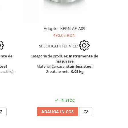
Adaptor KERN AE-A09
490,05 RON
SPECIFICATII TEHNICE:
ente de
Categorie de produse:
Instrumente de
masurare
teel
Material Carcasa:
stainless steel
asabile):
Greutate neta:
0,05 kg
IN STOC
ADAUGA IN COS