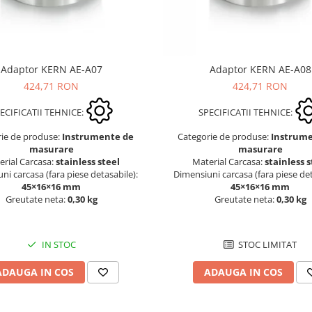
Adaptor KERN AE-A07
Adaptor KERN AE-A08
424,71 RON
424,71 RON
ECIFICATII TEHNICE:
SPECIFICATII TEHNICE:
rie de produse:
Instrumente de
Categorie de produse:
Instrum
masurare
masurare
erial Carcasa:
stainless steel
Material Carcasa:
stainless s
ni carcasa (fara piese detasabile):
Dimensiuni carcasa (fara piese det
45×16×16 mm
45×16×16 mm
Greutate neta:
0,30 kg
Greutate neta:
0,30 kg
IN STOC
STOC LIMITAT
ADAUGA IN COS
ADAUGA IN COS