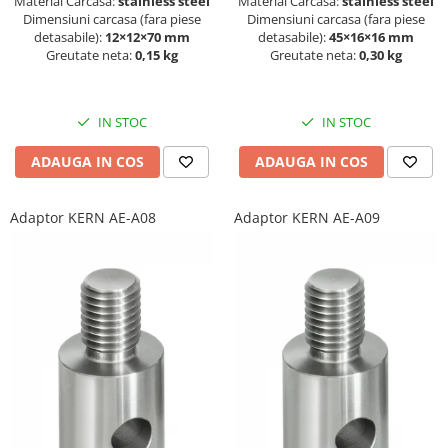
Material Carcasa:
stainless steel
Material Carcasa:
stainless steel
Dimensiuni carcasa (fara piese
Dimensiuni carcasa (fara piese
detasabile):
12×12×70 mm
detasabile):
45×16×16 mm
Greutate neta:
0,15 kg
Greutate neta:
0,30 kg
IN STOC
IN STOC
ADAUGA IN COS
ADAUGA IN COS
Adaptor KERN AE-A08
Adaptor KERN AE-A09