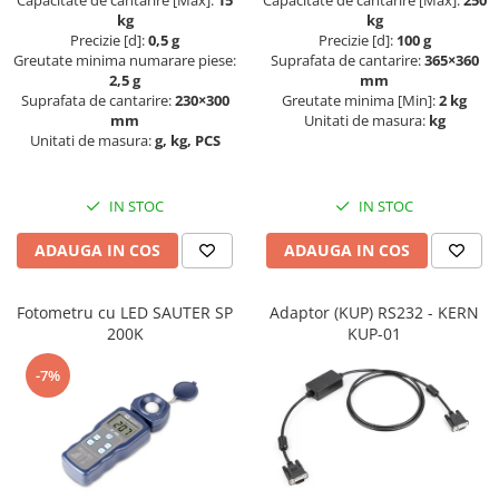
Suporti
kg
kg
Precizie [d]:
0,5 g
Precizie [d]:
100 g
Varf de impact
Greutate minima numarare piese:
Suprafata de cantarire:
365×360
Instrumente optice
2,5 g
mm
Suprafata de cantarire:
230×300
Greutate minima [Min]:
2 kg
Adaptoare
mm
Unitati de masura:
kg
Adaptor camera microscop
Unitati de masura:
g, kg, PCS
Altele
Cap microscop
IN STOC
IN STOC
Carcase si genti
ADAUGA IN COS
ADAUGA IN COS
Cleme
Condensator microscop
Filtru Lambda
Fotometru cu LED SAUTER SP
Adaptor (KUP) RS232 - KERN
200K
KUP-01
Filtru microscop
Filtru Quartz wedge
-7%
Huse de protectie
Iluminare microscop
Kit camp intunecat
Lichid calibrare