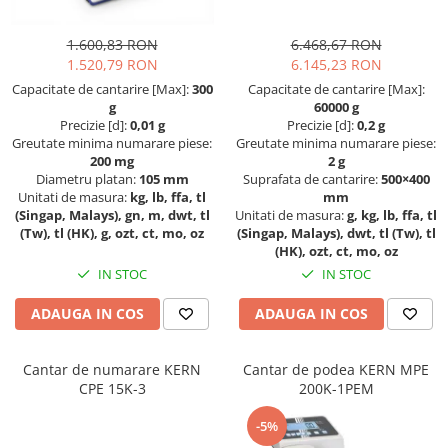
Masurare forta
Dispozitive display
OIML F1
Bacuri cu surub
1.600,83 RON
6.468,67 RON
Elemente de protectie
OIML F2
1.520,79 RON
6.145,23 RON
Masurarea fortei - Digital
Imprimante
OIML M1
Capacitate de cantarire [Max]:
300
Capacitate de cantarire [Max]:
Masurarea mecanica a fortei
Ionizatoare
OIML M2
g
60000 g
Testere pietre funerare
Kit pentru determinarea densitatii
Precizie [d]:
0,01 g
Precizie [d]:
0,2 g
OIML M3
Greutate minima numarare piese:
Greutate minima numarare piese:
Masurare cuplu
Masa de cantarire
Greutati individuale
200 mg
2 g
Modul de interfatare
Masurare cuplu pentru capace cu
Diametru platan:
105 mm
Suprafata de cantarire:
500×400
OIML E1
Unitati de masura:
kg, lb, ffa, tl
mm
filet
Placi etalon
OIML E2
(Singap, Malays), gn, m, dwt, tl
Unitati de masura:
g, kg, lb, ffa, tl
Masurare cuplu pentru scule
Platforme de cantarire
(Tw), tl (HK), g, ozt, ct, mo, oz
(Singap, Malays), dwt, tl (Tw), tl
OIML F1
Masurarea grosimii stratului
(HK), ozt, ct, mo, oz
Rampe si Rame din otel
OIML F2
IN STOC
IN STOC
Set calibrare temperatura
Masurarea grosimii stratului -
OIML M1
Digital
Suporti
ADAUGA IN COS
ADAUGA IN COS
OIML M2
Masurarea grosimii materialului
Tije pentru inaltime
OIML M3
Balustrade
Metoda Echo-Echo
Greutati newtoniene
Cantar de numarare KERN
Cantar de podea KERN MPE
Foot switches
Metoda Pulse-Echo
CPE 15K-3
200K-1PEM
Bare suport
Instrumente de masurare
Mediul si siguranta muncii
Bare suport (Newtoniene)
-5%
Adaptoare
Masurarea intensitatii luminoase