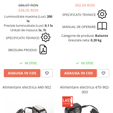
Masa microscop
686,07 RON
392,04 RON
Obiective microscoape
638,05 RON
SPECIFICATII TEHNICE:
Oculare microscop
Luminozitate maxima (Lux):
200
lx
Standuri Stereomicroscoape
Precizie luminozitate (Lux):
0,1 lx
MANUAL DE OPERARE:
Unitate contrast de faza
Unitati de masura:
lx, fc
Unitate fluorescenta
Categorie de produse:
Balante
SPECIFICATII TEHNICE:
Greutate neta:
0,20 kg
Unitate polarizare
Standard calibrare
BROSURA PRODUS:
Scala aditionala refractometru
IN STOC
IN STOC
ADAUGA IN COS
ADAUGA IN COS
Alimentare electrica 440-902
Alimentare electrica 470-902-
003