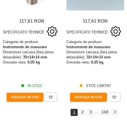
117,61 RON
117,61 RON
SPECIFICATII TEHNICE:
SPECIFICATII TEHNICE:
Categorie de produse:
Categorie de produse:
Instrumente de masurare
Instrumente de masurare
Dimensiuni carcasa (fara piese
Dimensiuni carcasa (fara piese
detasabile):
35×14×14 mm
detasabile):
32×14×14 mm
Greutate neta:
0,05 kg
Greutate neta:
0,05 kg
IN STOC
STOC LIMITAT
ADAUGA IN COS
ADAUGA IN COS
1
2
3
168
...