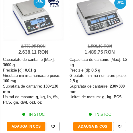
Mediul si siguranta muncii
Instrumente de masurare
-5%
-5%
Bare suport (Newtoniene)
Masurarea intensitatii luminoase
Adaptoare
Masurarea intensitatii sunetului
Altele
Termometre cu infrarosu
Cabluri
Cap pivotant
Standuri testare forta
Carlige
Standuri testare manuala
2.776,95 RON
1.568,16 RON
Cleme
2.638,11 RON
1.489,75 RON
Standuri testare motorizata
Convertor Analog-Digital
Capacitate de cantarire [Max]:
Capacitate de cantarire [Max]:
15
3600 g
kg
Cutie de jonctiune
Precizie [d]:
0,01 g
Precizie [d]:
0,5 g
Inele suport
Greutate minima numarare piese:
Greutate minima numarare piese:
100 mg
2,5 g
Maner
Suprafata de cantarire:
130×130
Suprafata de cantarire:
230×300
Picioare ajustabile
mm
mm
Unitati de masura:
g, kg, lb, ffa,
Unitati de masura:
g, kg, PCS
Piese pentru compresiune
PCS, gn, dwt, ozt, oz
Piulite zimtate si hexagonale
Placa de montaj
IN STOC
IN STOC
Placi etalon
ADAUGA IN COS
ADAUGA IN COS
Senzori