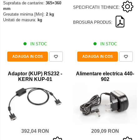
Suprafata de cantarire:
365×360
Iluminare microscop
SPECIFICATII TEHNICE:
mm
Kit camp intunecat
Greutate minima [Min]:
2 kg
Unitati de masura:
kg
Lichid calibrare
BROSURA PRODUS:
Masa microscop
Obiective microscoape
IN STOC
IN STOC
Oculare microscop
Standuri Stereomicroscoape
ADAUGA IN COS
ADAUGA IN COS
Unitate contrast de faza
Unitate fluorescenta
Adaptor (KUP) RS232 -
Alimentare electrica 440-
KERN KUP-01
902
Unitate polarizare
Standard calibrare
Scala aditionala refractometru
209,09 RON
392,04 RON