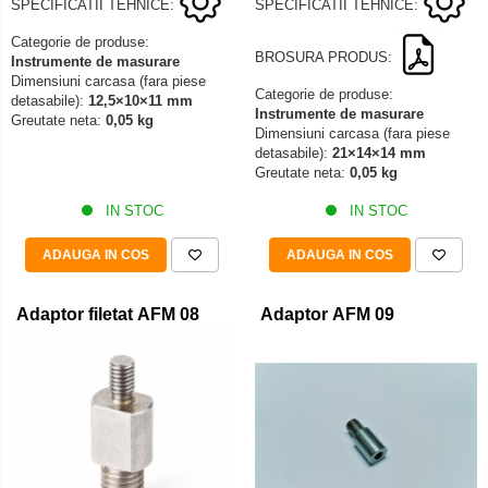
SPECIFICATII TEHNICE:
SPECIFICATII TEHNICE:
Categorie de produse:
BROSURA PRODUS:
Instrumente de masurare
Dimensiuni carcasa (fara piese
Categorie de produse:
detasabile):
12,5×10×11 mm
Instrumente de masurare
Greutate neta:
0,05 kg
Dimensiuni carcasa (fara piese
detasabile):
21×14×14 mm
Greutate neta:
0,05 kg
IN STOC
IN STOC
ADAUGA IN COS
ADAUGA IN COS
Adaptor filetat AFM 08
Adaptor AFM 09