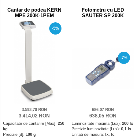
Set pentru compresiune
Cantar de podea KERN
Fotometru cu LED
Set suruburi otel
MPE 200K-1PEM
SAUTER SP 200K
Suporti
-5%
Varf de impact
Instrumente optice
Adaptoare
Adaptor camera microscop
-7%
Altele
Cap microscop
Carcase si genti
Cleme
Condensator microscop
Filtru Lambda
3.593,70 RON
686,07 RON
Filtru microscop
3.414,02 RON
638,05 RON
Capacitate de cantarire [Max]:
250
Luminozitate maxima (Lux):
200 lx
Filtru Quartz wedge
kg
Precizie luminozitate (Lux):
0,1 lx
Huse de protectie
Precizie [d]:
100 g
Unitati de masura:
lx, fc