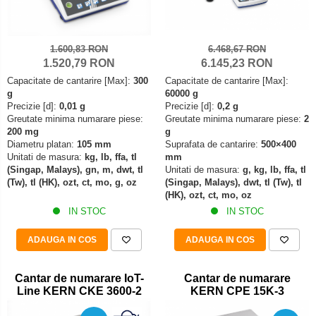
Declansator de picior
Colorimetre
OIML E2
Dispozitive display
OIML F1
Masurare forta
Elemente de protectie
1.600,83 RON
6.468,67 RON
OIML F2
1.520,79 RON
6.145,23 RON
Bacuri cu surub
Imprimante
OIML M1
Capacitate de cantarire [Max]:
300
Capacitate de cantarire [Max]:
Masurarea fortei - Digital
Ionizatoare
OIML M2
g
60000 g
Masurarea mecanica a fortei
Kit pentru determinarea densitatii
Precizie [d]:
0,01 g
Precizie [d]:
0,2 g
OIML M3
Greutate minima numarare piese:
Greutate minima numarare piese:
2
Testere pietre funerare
Masa de cantarire
200 mg
g
Greutati individuale
Modul de interfatare
Masurare cuplu
Diametru platan:
105 mm
Suprafata de cantarire:
500×400
OIML E1
Unitati de masura:
kg, lb, ffa, tl
mm
Placi etalon
Masurare cuplu pentru capace cu filet
(Singap, Malays), gn, m, dwt, tl
Unitati de masura:
g, kg, lb, ffa, tl
OIML E2
Platforme de cantarire
(Tw), tl (HK), ozt, ct, mo, g, oz
(Singap, Malays), dwt, tl (Tw), tl
Masurare cuplu pentru scule
OIML F1
(HK), ozt, ct, mo, oz
Rampe si Rame din otel
Masurarea grosimii stratului
IN STOC
IN STOC
OIML F2
Set calibrare temperatura
Masurarea grosimii stratului - Digital
OIML M1
Suporti
ADAUGA IN COS
ADAUGA IN COS
OIML M2
Masurarea grosimii materialului
Tije pentru inaltime
OIML M3
Metoda Echo-Echo
Balustrade
Cantar de numarare IoT-
Cantar de numarare
Greutati newtoniene
Line KERN CKE 3600-2
KERN CPE 15K-3
Metoda Pulse-Echo
Foot switches
Bare suport