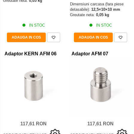
Greutate neta:
0,05 kg
Dimensiuni carcasa (fara piese
detasabile):
12,5×10×10 mm
Greutate neta:
0,05 kg
IN STOC
IN STOC
ADAUGA IN COS
ADAUGA IN COS
Adaptor KERN AFM 06
Adaptor AFM 07
117,61 RON
117,61 RON