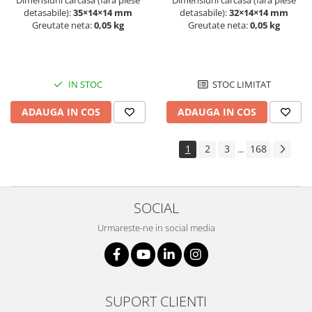
Dimensiuni carcasa (fara piese
Dimensiuni carcasa (fara piese
detasabile):
35×14×14 mm
detasabile):
32×14×14 mm
Greutate neta:
0,05 kg
Greutate neta:
0,05 kg
IN STOC
STOC LIMITAT
ADAUGA IN COS
ADAUGA IN COS
1
2
3
168
...
SOCIAL
Urmareste-ne in social media
SUPORT CLIENTI