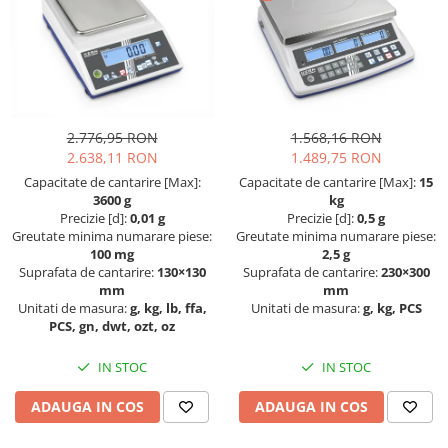
Altele
Masurarea intensitatii sunetului
Cabluri
Termometre cu infrarosu
Cap pivotant
Standuri testare forta
Carlige
Standuri testare manuala
Cleme
Standuri testare motorizata
2.776,95 RON
1.568,16 RON
Convertor Analog-Digital
2.638,11 RON
1.489,75 RON
Cutie de jonctiune
Capacitate de cantarire [Max]:
Capacitate de cantarire [Max]:
15
Inele suport
3600 g
kg
Precizie [d]:
0,01 g
Precizie [d]:
0,5 g
Maner
Greutate minima numarare piese:
Greutate minima numarare piese:
Picioare ajustabile
100 mg
2,5 g
Suprafata de cantarire:
130×130
Suprafata de cantarire:
230×300
Piese pentru compresiune
mm
mm
Piulite zimtate si hexagonale
Unitati de masura:
g, kg, lb, ffa,
Unitati de masura:
g, kg, PCS
PCS, gn, dwt, ozt, oz
Placa de montaj
Placi etalon
IN STOC
IN STOC
Senzori
ADAUGA IN COS
ADAUGA IN COS
Set pentru compresiune
Set suruburi otel