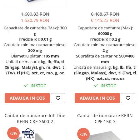
Masurare forta
Dispozitive display
OIML F1
Bacuri cu surub
1.600,83 RON
6.468,67 RON
Elemente de protectie
OIML F2
1.520,79 RON
6.145,23 RON
Masurarea fortei - Digital
Imprimante
OIML M1
Capacitate de cantarire [Max]:
300
Capacitate de cantarire [Max]:
Masurarea mecanica a fortei
Ionizatoare
OIML M2
g
60000 g
Testere pietre funerare
Kit pentru determinarea densitatii
Precizie [d]:
0,01 g
Precizie [d]:
0,2 g
OIML M3
Greutate minima numarare piese:
Greutate minima numarare piese:
Masurare cuplu
Masa de cantarire
Greutati individuale
200 mg
2 g
Modul de interfatare
Masurare cuplu pentru capace cu
Diametru platan:
105 mm
Suprafata de cantarire:
500×400
OIML E1
Unitati de masura:
kg, lb, ffa, tl
mm
filet
Placi etalon
OIML E2
(Singap, Malays), gn, m, dwt, tl
Unitati de masura:
g, kg, lb, ffa, tl
Masurare cuplu pentru scule
Platforme de cantarire
(Tw), tl (HK), ozt, ct, mo, g, oz
(Singap, Malays), dwt, tl (Tw), tl
OIML F1
Masurarea grosimii stratului
(HK), ozt, ct, mo, oz
Rampe si Rame din otel
OIML F2
IN STOC
IN STOC
Set calibrare temperatura
Masurarea grosimii stratului -
OIML M1
Digital
Suporti
ADAUGA IN COS
ADAUGA IN COS
OIML M2
Masurarea grosimii materialului
Tije pentru inaltime
OIML M3
Balustrade
Metoda Echo-Echo
Greutati newtoniene
Cantar de numarare IoT-Line
Cantar de numarare KERN
Foot switches
Metoda Pulse-Echo
KERN CKE 3600-2
CPE 15K-3
Bare suport
Instrumente de masurare
Mediul si siguranta muncii
Bare suport (Newtoniene)
-5%
-5%
Adaptoare
Masurarea intensitatii luminoase