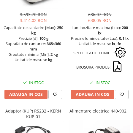
Masa microscop
Obiective microscoape
3.593,70 RON
686,07 RON
Oculare microscop
3.414,02 RON
638,05 RON
Standuri Stereomicroscoape
Capacitate de cantarire [Max]:
250
Luminozitate maxima (Lux):
200
kg
lx
Unitate contrast de faza
Precizie [d]:
100 g
Precizie luminozitate (Lux):
0,1 lx
Unitate fluorescenta
Suprafata de cantarire:
365×360
Unitati de masura:
lx, fc
mm
Unitate polarizare
SPECIFICATII TEHNICE:
Greutate minima [Min]:
2 kg
Standard calibrare
Unitati de masura:
kg
Scala aditionala refractometru
BROSURA PRODUS:
IN STOC
IN STOC
ADAUGA IN COS
ADAUGA IN COS
Adaptor (KUP) RS232 - KERN
Alimentare electrica 440-902
KUP-01